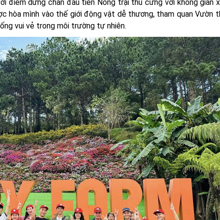
ới điểm dừng chân đầu tiên Nông trại thú cưng với không gian x
ợc hòa mình vào thế giới động vật dễ thương, tham quan Vườn t
ng vui vẻ trong môi trường tự nhiên.