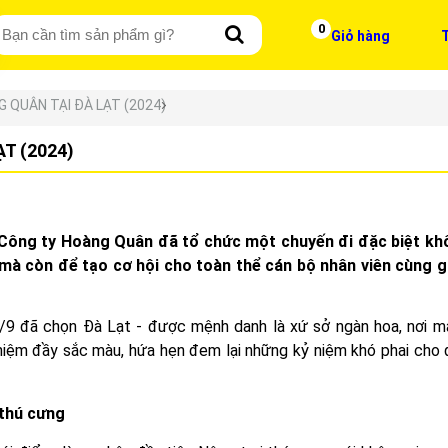
0
Giỏ hàng
T
 QUÂN TẠI ĐÀ LẠT (2024)
T (2024)
, Công ty Hoàng Quân đã tổ chức một chuyến đi đặc biệt kh
mà còn để tạo cơ hội cho toàn thể cán bộ nhân viên cùng g
/9 đã chọn Đà Lạt - được mệnh danh là xứ sở ngàn hoa, nơi mà
hiệm đầy sắc màu, hứa hẹn đem lại những kỷ niệm khó phai cho 
 thú cưng