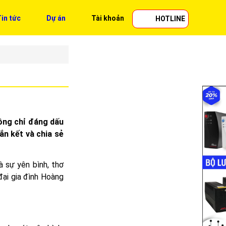
in tức
Dự án
Tài khoản
HOTLINE
ông chỉ đáng dấu
ắn kết và chia sẻ
 sự yên bình, thơ
đại gia đình Hoàng