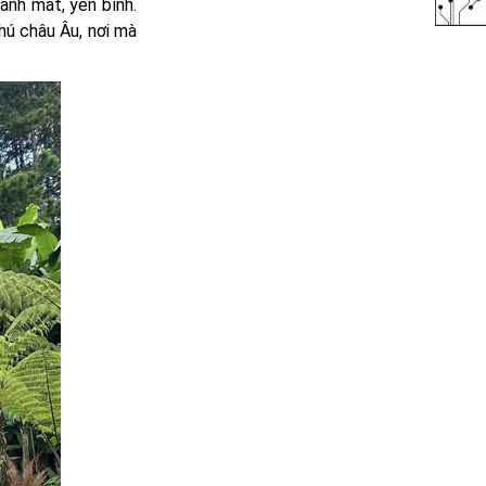
anh mát, yên bình.
hú châu Âu, nơi mà