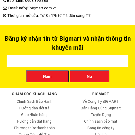
Bảo hành: 0908.395.385
Email: info@bigmart.com.vn
Thời gian mở cửa: Từ 8h-17h từ T2 đến sáng T7
Đăng ký nhận tin từ Bigmart và nhận thông tin
khuyến mãi
Nam
Nữ
CHĂM SÓC KHÁCH HÀNG
BIGMART
Chính Sách Bảo Hành
Về Công Ty BIGMART
Hướng dẫn đổi trả
Bán Hàng Cùng Bigmart
Giao Nhận hàng
Tuyển Dụng
Hướng dẫn đặt hàng
Chính sách bảo mật
Phương thức thanh toán
Bảng tin công ty
Trung Tâm Hỗ Trợ
Liên hệ