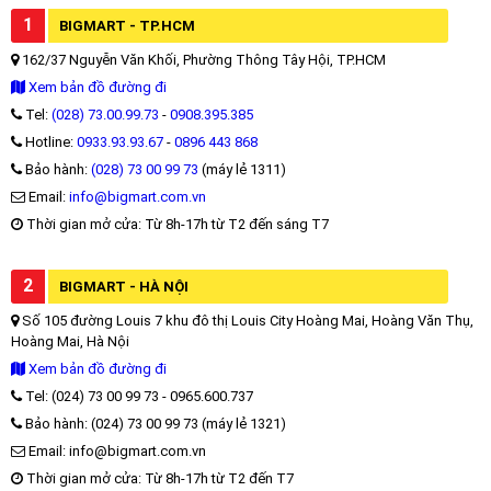
1
BIGMART - TP.HCM
162/37 Nguyễn Văn Khối, Phường Thông Tây Hội, TP.HCM
Xem bản đồ đường đi
Tel:
(028) 73.00.99.73
-
0908.395.385
Hotline:
0933.93.93.67
-
0896 443 868
Bảo hành:
(028) 73 00 99 73
(máy lẻ 1311)
Email:
info@bigmart.com.vn
Thời gian mở cửa: Từ 8h-17h từ T2 đến sáng T7
2
BIGMART - HÀ NỘI
Số 105 đường Louis 7 khu đô thị Louis City Hoàng Mai, Hoàng Văn Thụ,
Hoàng Mai, Hà Nội
Xem bản đồ đường đi
Tel: (024) 73 00 99 73 - 0965.600.737
Bảo hành: (024) 73 00 99 73 (máy lẻ 1321)
Email: info@bigmart.com.vn
Thời gian mở cửa: Từ 8h-17h từ T2 đến T7