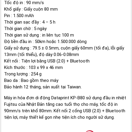
Tốc độ in : 90 mm/s
Khổ giấy : Giấy cuộn 80 mm
Pin : 1.500 mAh
Thời gian sạc đầy : 4 – 5 h
Thời gian chờ : 5 ngày
Thời gian sử dụng : in liên tục 100 m
Độ bền đầu in : 50km hoặc 1.500.000 dòng
Giấy sử dụng : 79.5 ± 0.5mm, cuộn giấy 60mm (tối đa), lỗi giấy
13mm (tối thiểu), độ dày 0.06-0.08mm
Kết nối : Tiện lợi bằng USB (2.0) + Bluetooth
Kích thước : 103 x 99 x 46 mm
Trọng lượng : 254 g
Bao da : Bao gồm theo máy
Bảo hành 12 tháng, sản xuất tại Taiwan.
Máy in hóa đơn di động Dataprint KP-B80 sử dụng đầu in nhiệt
Fujitsu của Nhật Bản tăng cao tuổi thọ cho máy, tốc độ in
90mm/s trên khổ 80mm. Kết nối 2 cổng USB (2.0) + Bluetooth
tiện lợi, máy thiết kế gọn nhẹ tiện ích cho người sử dụng.