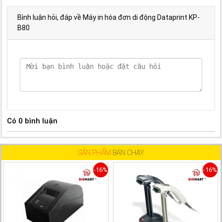
Bình luận hỏi, đáp về Máy in hóa đơn di động Dataprint KP-
B80
Có
0
bình luận
SẢN PHẨM
BÁN CHẠY
-16%
-16%