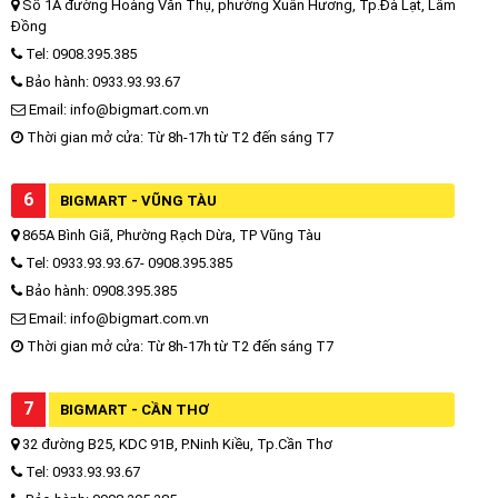
Số 1A đường Hoàng Văn Thụ, phường Xuân Hương, Tp.Đà Lạt, Lâm
Đồng
Tel: 0908.395.385
Bảo hành: 0933.93.93.67
Email: info@bigmart.com.vn
Thời gian mở cửa: Từ 8h-17h từ T2 đến sáng T7
6
BIGMART - VŨNG TÀU
865A Bình Giã, Phường Rạch Dừa, TP Vũng Tàu
Tel: 0933.93.93.67- 0908.395.385
Bảo hành: 0908.395.385
Email: info@bigmart.com.vn
Thời gian mở cửa: Từ 8h-17h từ T2 đến sáng T7
7
BIGMART - CẦN THƠ
32 đường B25, KDC 91B, P.Ninh Kiều, Tp.Cần Thơ
Tel: 0933.93.93.67