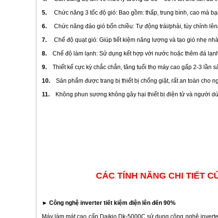
5.
Chức năng 3 tốc độ gió: Bao gồm: thấp, trung bình, cao mà 
6.
Chức năng đảo gió bốn chiều: Tự động trái/phải, tùy chỉnh 
7.
Chế độ quạt gió: Giúp tiết kiệm năng lượng và tạo gió nhẹ nh
8.
Chế độ làm lạnh: Sử dụng kết hợp với nước hoặc thêm đá lạnh
9.
Thiết kế cực kỳ chắc chắn, tăng tuổi thọ máy cao gấp 2-3 lần
10.
Sản phẩm được trang bị thiết bị chống giật, rất an toàn cho n
11.
Không phun sương không gây hại thiết bị điện tử và người d
CÁC TÍNH NĂNG CHI TIẾT C
►
Công nghệ inverter tiết kiệm điện lên đến 90%
Máy làm mát cao cấp Daikio Dk-5000C sử dụng công nghệ inverter