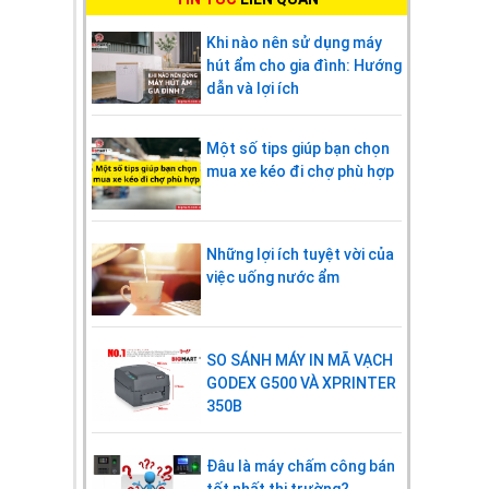
Khi nào nên sử dụng máy
hút ẩm cho gia đình: Hướng
dẫn và lợi ích
Một số tips giúp bạn chọn
mua xe kéo đi chợ phù hợp
Những lợi ích tuyệt vời của
việc uống nước ẩm
SO SÁNH MÁY IN MÃ VẠCH
GODEX G500 VÀ XPRINTER
350B
Đâu là máy chấm công bán
tốt nhất thị trường?