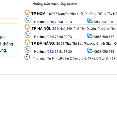
Hướng dẫn mua hàng online
TP HCM
:
162/37 Nguyễn Văn Khối, Phường Thông Tây Hộ
Hotline:
(
028)
73 00 99 73
0939.93.93.67
TP HÀ NỘI:
Số 9 Ngõ 249, Phố Yên Duyên, Phường Yên 
Hotline:
(
024)
73 00 99 73
0965.600.737
30 -
TP ĐÀ NẴNG:
ệ thống
Số 67 Thái Thị Bôi, Phường Chính Gián, 
ụng.
Hotline:
(
023)
66 51 38 30
0938.050.288
Thời gian:Từ 8h - 19h thứ 2 đến thứ 6. T7 và CN từ 8h - 17