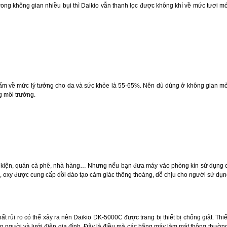
ong không gian nhiều bụi thì Daikio vẫn thanh lọc được không khí về mức tươi mớ
ẩm về mức lý tưởng cho da và sức khỏe là 55-65%. Nên dù dùng ở không gian mở
g môi trường.
sự kiện, quán cà phê, nhà hàng… Nhưng nếu bạn đưa máy vào phòng kín sử dụng cũ
n, oxy được cung cấp dồi dào tạo cảm giác thông thoáng, dễ chịu cho người sử dụn
 rủi ro có thể xảy ra nên Daikio DK-5000C được trang bị thiết bị chống giật. Thiế
con người và lưới điện gia đình. Đây là điều mà các hãng máy làm mát thông thườ