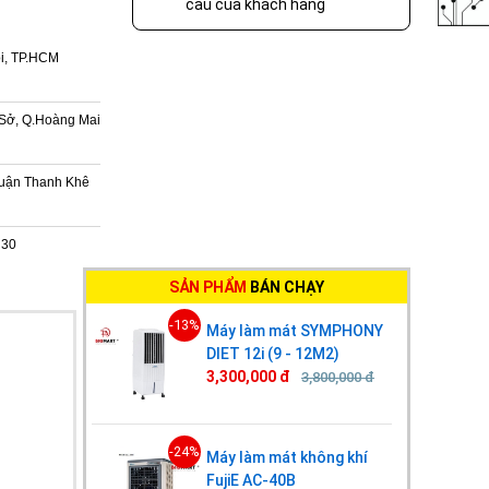
cầu của khách hàng
i, TP.HCM
Sở, Q.Hoàng Mai
Quận Thanh Khê
h30
SẢN PHẨM
BÁN CHẠY
-13%
Máy làm mát SYMPHONY
DIET 12i (9 - 12M2)
3,300,000 đ
3,800,000 đ
-24%
Máy làm mát không khí
FujiE AC-40B