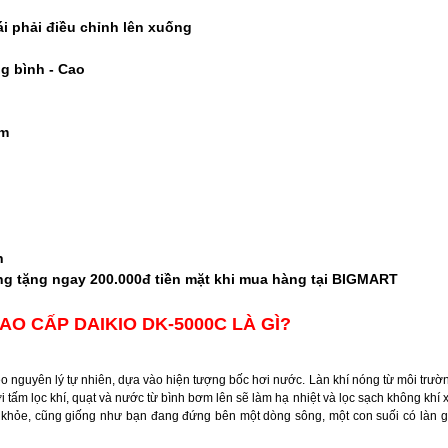
ải điều chỉnh lên xuống
nh - Cao
m
h
ng tặng ngay 200.000đ tiền mặt khi mua hàng tại BIGMART
O CẤP DAIKIO DK-5000C LÀ GÌ?
 nguyên lý tự nhiên, dựa vào hiện tượng bốc hơi nước. Làn khí nóng từ môi trườ
i tấm lọc khí, quạt và nước từ bình bơm lên sẽ làm hạ nhiệt và lọc sạch không khí 
c khỏe, cũng giống như bạn đang đứng bên một dòng sông, một con suối có làn gi