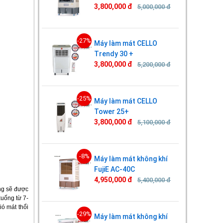
3,800,000 đ
5,000,000 đ
-27%
Máy làm mát CELLO
Trendy 30 +
3,800,000 đ
5,200,000 đ
-25%
Máy làm mát CELLO
Tower 25+
3,800,000 đ
5,100,000 đ
-8%
Máy làm mát không khí
FujiE AC-40C
4,950,000 đ
5,400,000 đ
ng sẽ được
xuống từ 7-
ó mát thổi
-29%
Máy làm mát không khí