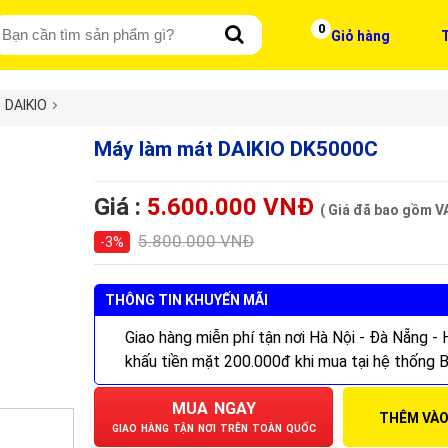
0
Giỏ hàng
T
DAIKIO
Máy làm mát DAIKIO DK5000C
Giá :
5.600.000 VNĐ
( Giá đã bao gồm V
5.800.000 VNĐ
-3%
THÔNG TIN KHUYẾN MÃI
Giao hàng miễn phí tận nơi Hà Nội - Đà Nẵng -
khấu tiền mặt 200.000đ khi mua tại hệ thống
MUA NGAY
THÊM VÀO
GIAO HÀNG TẬN NƠI TRÊN TOÀN QUỐC