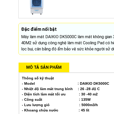
Đặc điểm nổi bật
Máy làm mát DAIKIO DK5000C làm mát không gian 
40M2 sử dụng công nghệ làm mát Cooling Pad có h
lọc bụi, cân bằng độ ẩm bảo vệ sức khỏe người sử d
MÔ TẢ SẢN PHẨM
Thông số kỹ thuật
- Model : DAIKIO DK5000C
- Nhiệt độ làm mát trung bình : 26 -28 độ C
- Diện tích làm mát tối ưu : 30 -40 m2
- Công suất : 135W
- Lưu lượng gió : 5000m3/h
- Khoang chứa nước : 45 lít