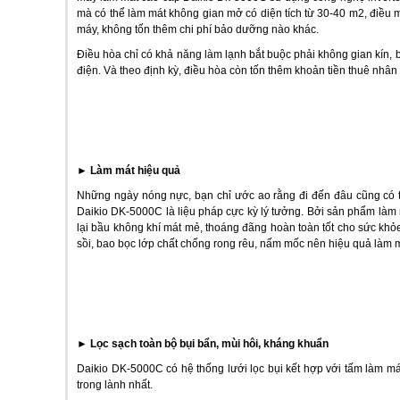
mà có thể làm mát không gian mở có diện tích từ 30-40 m2, điều m
máy, không tốn thêm chi phí bảo dưỡng nào khác.
Điều hòa chỉ có khả năng làm lạnh bắt buộc phải không gian kín, 
điện. Và theo định kỳ, điều hòa còn tốn thêm khoản tiền thuê nhâ
►
Làm mát hiệu quả
Những ngày nóng nực, bạn chỉ ước ao rằng đi đến đâu cũng có thi
Daikio DK-5000C là liệu pháp cực kỳ lý tưởng. Bởi sản phẩm làm m
lại bầu không khí mát mẻ, thoáng đãng hoàn toàn tốt cho sức khỏe
sồi, bao bọc lớp chất chống rong rêu, nấm mốc nên hiệu quả làm 
►
Lọc sạch toàn bộ bụi bẩn, mùi hôi, kháng khuẩn
Daikio DK-5000C có hệ thống lưới lọc bụi kết hợp với tấm làm mát
trong lành nhất.