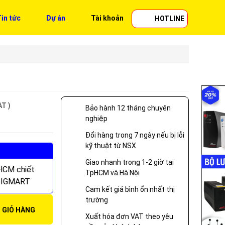
in tức
Dự án
Tài khoản
HOTLINE
AT )
Bảo hành 12 tháng chuyên
nghiệp
Đổi hàng trong 7 ngày nếu bị lỗi
kỹ thuật từ NSX
Giao nhanh trong 1-2 giờ tại
 HCM chiết
TpHCM và Hà Nội
 BIGMART
Cam kết giá bình ổn nhất thị
trường
 GIỎ HÀNG
Xuất hóa đơn VAT theo yêu