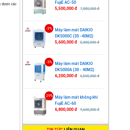
FujiE AC-50
c được các
5,500,000 đ
7,800,000 đ
-3%
Máy làm mát DAIKIO
DK5000C (35 -40M2)
5,600,000 đ
5,800,000 đ
-5%
Máy làm mát DAIKIO
DK5000A (30 - 40M2)
6,200,000 đ
6,500,000 đ
-29%
Máy làm mát không khí
FujiE AC-60
6,800,000 đ
9,600,000 đ
TIN TỨC
LIÊN QUAN