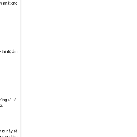
i nhất cho
 thì độ ẩm
ng rất tốt
g.
t bị này sẽ
ng chưa làm