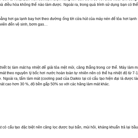
à điều hòa không thể nào làm được. Ngoài ra, trong quá trình sử dụng bạn có thể
bằng hơi ga lạnh bay hơi theo đường ống tới cửa hút của máy nén để tỏa hơi lạnh 
n viên đến vệ sinh, bơm gas…
ết bị làm mát hạ nhiệt để giải tỏa mệt mỏi, căng thẳng trong cơ thể. Máy làm m
át theo nguyên lý bốc hơi nước hoàn toàn tự nhiên nên có thể hạ nhiệt độ từ 7-1
. Ngoài ra, tấm làm mát (cooling pad của Daikio lại có cấu tạo hiện đại là được 
mát cao hơn 30 %, độ bền gấp 50% so với các hãng làm mát khác.
 có cấu tạo đặc biệt nên căng lọc được bụi bẩn, mùi hôi, kháng khuẩn trả lại bầ