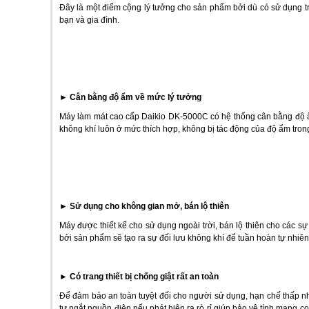
Đây là một điểm cộng lý tưởng cho sản phẩm bởi dù có sử dụng tr
bạn và gia đình.
►
Cân bằng độ ẩm về mức lý tưởng
Máy làm mát cao cấp Daikio DK-5000C có hệ thống cân bằng độ 
không khí luôn ở mức thích hợp, không bị tác động của độ ẩm tron
►
Sử dụng cho không gian mở, bán lộ thiên
Máy được thiết kế cho sử dụng ngoài trời, bán lộ thiên cho các 
bởi sản phẩm sẽ tạo ra sự đối lưu không khí để tuần hoàn tự nhiê
►
Có trang thiết bị chống giật rất an toàn
Để đảm bảo an toàn tuyệt đối cho người sử dụng, hạn chế thấp nhất
tự ngắt nguồn điện nếu phát hiện ra rò rỉ giúp bảo vệ tính mạng 