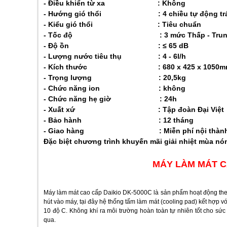
- Điều khiển từ xa : Không
- Hướng gió thổi : 4 chiều tự động trái ph
- Kiểu gió thổi : Tiêu chuẩn
- Tốc độ : 3 mức Thấp - Trung bì
- Độ ồn :
≤ 65 dB
- Lượng nước tiêu thụ : 4 - 6l/h
- Kích thước : 680 x 425 x 1050m
- Trọng lượng : 20,5kg
- Chức năng ion : không
- Chức năng hẹ giờ : 24h
- Xuất xứ : Tập đoàn Đại Việt
- Bảo hành : 12 tháng
- Giao hàng : Miễn phí nội thàn
Đặc biệt chương trình khuyến mãi giải nhiệt mùa nó
MÁY LÀM MÁT CA
Máy làm mát cao cấp Daikio DK-5000C là sản phẩm hoạt động theo
hút vào máy, tại đây hệ thống tấm làm mát (cooling pad) kết hợp vớ
10 độ C. Không khí ra môi trường hoàn toàn tự nhiên tốt cho sứ
qua.