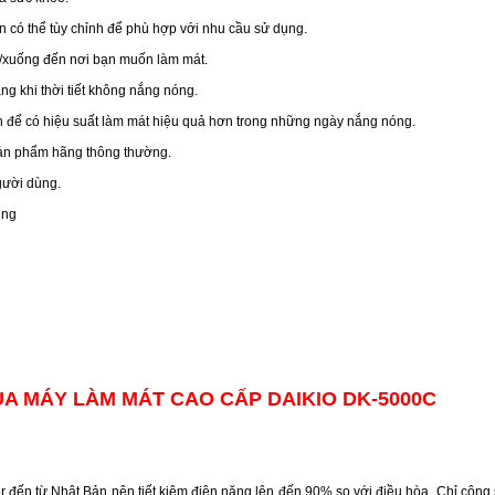
bạn có thể tùy chỉnh để phù hợp với nhu cầu sử dụng.
lên/xuống đến nơi bạn muốn làm mát.
àng khi thời tiết không nắng nóng.
 để có hiệu suất làm mát hiệu quả hơn trong những ngày nắng nóng.
 sản phẩm hãng thông thường.
gười dùng.
ùng
ỦA MÁY LÀM MÁT CAO CẤP DAIKIO DK-5000C
 đến từ Nhật Bản nên tiết kiệm điện năng lên đến 90% so với điều hòa. Chỉ công