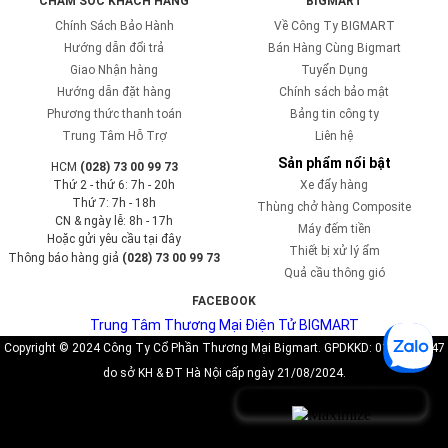
CHĂM SÓC KHÁCH HÀNG
BIGMART
Chính Sách Bảo Hành
Về Công Ty BIGMART
Hướng dẫn đổi trả
Bán Hàng Cùng Bigmart
Giao Nhận hàng
Tuyển Dụng
Hướng dẫn đặt hàng
Chính sách bảo mật
Phương thức thanh toán
Bảng tin công ty
Trung Tâm Hỗ Trợ
Liên hệ
Sản phẩm nổi bật
HCM
(028) 73 00 99 73
Thứ 2 - thứ 6: 7h - 20h
Xe đẩy hàng
Thứ 7: 7h - 18h
Thùng chở hàng Composite
CN & ngày lễ: 8h - 17h
Máy đếm tiền
Hoặc gửi yêu cầu tại đây
Thiết bị xử lý ẩm
Thông báo hàng giả
(028) 73 00 99 73
Quả cầu thông gió
FACEBOOK
Trung Tâm Thương Mại Điện Tử BIGMART
Copyright © 2024 Công Ty Cổ Phần Thương Mại Bigmart. GPDKKD: 0110819747
do sở KH & ĐT Hà Nội cấp ngày 21/08/2024.