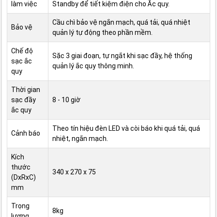
làm việc
Standby để tiết kiệm điện cho Ắc quy.
Cầu chì bảo vệ ngắn mạch, quá tải, quá nhiệt
Bảo vệ
quản lý tự động theo phần mềm.
Chế độ
Sặc 3 giai đoạn, tự ngắt khi sạc đầy, hệ thống
sạc ắc
quản lý ắc quy thông minh.
quy
Thời gian
sạc đầy
8 - 10 giờ
ắc quy
Theo tín hiệu đèn LED và còi báo khi quá tải, quá
Cảnh báo
nhiệt, ngắn mạch.
Kích
thước
340 x 270 x 75
(DxRxC)
mm
Trọng
8kg
lượng