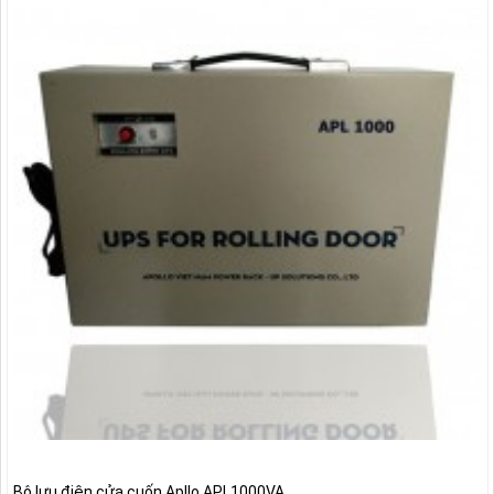
Bộ lưu điện cửa cuốn Apllo APL1000VA