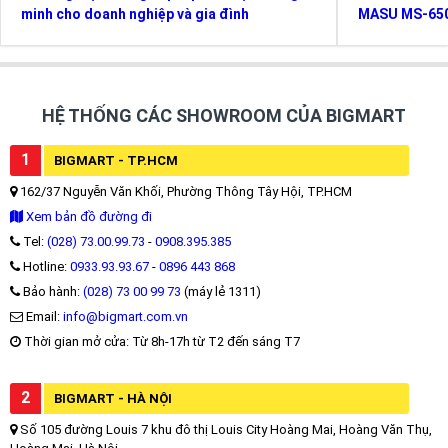
minh cho doanh nghiệp và gia đình
MASU MS-65
HỆ THỐNG CÁC SHOWROOM CỦA BIGMART
1
BIGMART - TP.HCM
162/37 Nguyễn Văn Khối, Phường Thông Tây Hội, TP.HCM
Xem bản đồ đường đi
Tel:
(028) 73.00.99.73
-
0908.395.385
Hotline:
0933.93.93.67
-
0896 443 868
Bảo hành:
(028) 73 00 99 73
(máy lẻ 1311)
Email:
info@bigmart.com.vn
Thời gian mở cửa: Từ 8h-17h từ T2 đến sáng T7
2
BIGMART - HÀ NỘI
Số 105 đường Louis 7 khu đô thị Louis City Hoàng Mai, Hoàng Văn Thụ,