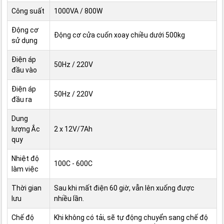
Công suất
1000VA / 800W
Động cơ
Động cơ cửa cuốn xoay chiều dưới 500kg
sử dụng
Điện áp
50Hz / 220V
đầu vào
Điện áp
50Hz / 220V
đầu ra
Dung
lượng Ắc
2 x 12V/7Ah
quy
Nhiệt độ
100C - 600C
làm việc
Thời gian
Sau khi mất điện 60 giờ, vẫn lên xuống được
lưu
nhiều lần.
Chế độ
Khi không có tải, sẽ tự động chuyển sang chế độ