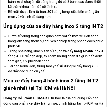
bánh xe di chuyển dễ dàng trong đó có 3 bánh sau được thiết
kế thêm khóa hãm để cố định xe.
Bề mặt được làm từ
inox 201
sáng bóng, siêu bền chống ăn
mòn và vệ sinh dễ dàng hơn
Ứng dụng của xe đẩy hàng inox 2 tầng IN T2
Được sử dụng trong các quán cơm với bề mặt xe luôn sáng
bóng làm tang thêm sự chuyên nghiệp trong phong cách phục
phục vụ.
Trong nhà hàng, khách sạn sử dụng
xe đẩy hàng 4 bánh inox 3
tầng A080
để dọn dẹp, thu gom những chén dĩa giúp tiết kiệm
thời gian, chi phí nhân công.
Tại các bệnh viện, trung tâm y tế sử dụng xe đẩy hàng A080
để đẩy các dụng cụ y tế.
Mua xe đẩy hàng 4 bánh inox 2 tầng IN T2
giá rẻ nhất tại TpHCM và Hà Nội
Công ty Cổ Phần BIGMART
tự hào là địa chỉ cung cấp các
dòng sản phẩm
xe đẩy hàng inox
chính hãng tại TpHCM và Hà