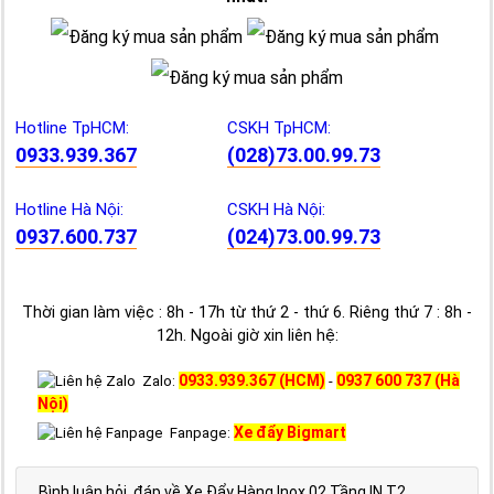
Hotline TpHCM:
CSKH TpHCM:
0933.939.367
(028)73.00.99.73
Hotline Hà Nội:
CSKH Hà Nội:
0937.600.737
(024)73.00.99.73
Thời gian làm việc : 8h - 17h từ thứ 2 - thứ 6. Riêng thứ 7 : 8h -
12h. Ngoài giờ xin liên hệ:
0933.939.367 (HCM)
0937 600 737 (Hà
Zalo:
-
Nội)
Xe đẩy Bigmart
Fanpage:
Bình luận hỏi, đáp về Xe Đẩy Hàng Inox 02 Tầng IN T2