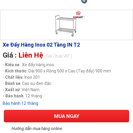
Xe Đẩy Hàng Inox 02 Tầng IN T2
Giá :
Liên Hệ
(Giá Chưa VAT )
-
Kiểu xe
: Xe đẩy hàng inox
-
Kích thước:
Dài 900 x Rộng 500 x Cao (Tay đẩy) 900 mm
-
Chất liệu
: Inox 201
-
Bánh xe
: Cao su đen đặc
-
Xuất xứ
: Việt Nam.
- Bảo hành
: 12 tháng
Bảo hành 12 tháng
MUA NGAY
Hướng dẫn mua hàng online