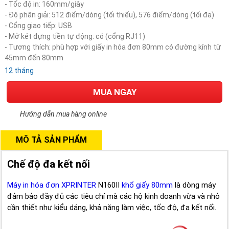
- Tốc độ in: 160mm/giây
- Độ phân giải: 512 điểm/dòng (tối thiếu), 576 điểm/dòng (tối đa)
- Cổng giao tiếp: USB
- Mở két đựng tiền tự động: có (cổng RJ11)
- Tương thích: phù hợp với giấy in hóa đơn 80mm có đường kính từ
45mm đến 80mm
12 tháng
MUA NGAY
Hướng dẫn mua hàng online
MÔ TẢ SẢN PHẨM
Chế độ đa kết nối
Máy in hóa đơn XPRINTER
N160II
khổ giấy 80mm
là dòng máy
đảm bảo đầy đủ các tiêu chí mà các hộ kinh doanh vừa và nhỏ
cần thiết như kiểu dáng, khả năng làm việc, tốc độ, đa kết nối.