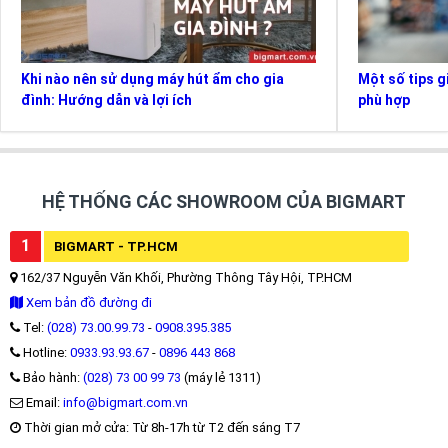
Khi nào nên sử dụng máy hút ẩm cho gia
Một số tips g
đình: Hướng dẫn và lợi ích
phù hợp
HỆ THỐNG CÁC SHOWROOM CỦA BIGMART
1
BIGMART - TP.HCM
162/37 Nguyễn Văn Khối, Phường Thông Tây Hội, TP.HCM
Xem bản đồ đường đi
Tel:
(028) 73.00.99.73
-
0908.395.385
Hotline:
0933.93.93.67
-
0896 443 868
Bảo hành:
(028) 73 00 99 73
(máy lẻ 1311)
Email:
info@bigmart.com.vn
Thời gian mở cửa: Từ 8h-17h từ T2 đến sáng T7