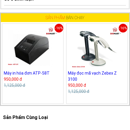
SẢN PHẨM
BÁN CHẠY
-16%
-16%
Máy in hóa đơn ATP-58T
Máy đọc mã vạch Zebex Z
950,000 đ
3100
1,125,000 đ
950,000 đ
1,125,000 đ
Sản Phẩm Cùng Loại