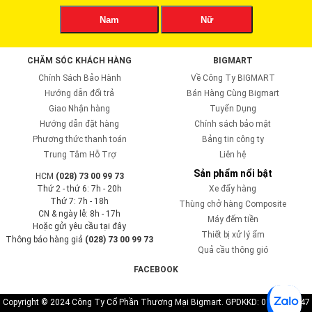
Nam
Nữ
CHĂM SÓC KHÁCH HÀNG
BIGMART
Chính Sách Bảo Hành
Về Công Ty BIGMART
Hướng dẫn đổi trả
Bán Hàng Cùng Bigmart
Giao Nhận hàng
Tuyển Dụng
Hướng dẫn đặt hàng
Chính sách bảo mật
Phương thức thanh toán
Bảng tin công ty
Trung Tâm Hỗ Trợ
Liên hệ
Sản phẩm nổi bật
HCM
(028) 73 00 99 73
Thứ 2 - thứ 6: 7h - 20h
Xe đẩy hàng
Thứ 7: 7h - 18h
Thùng chở hàng Composite
CN & ngày lễ: 8h - 17h
Máy đếm tiền
Hoặc gửi yêu cầu tại đây
Thiết bị xử lý ẩm
Thông báo hàng giả
(028) 73 00 99 73
Quả cầu thông gió
FACEBOOK
Copyright © 2024 Công Ty Cổ Phần Thương Mại Bigmart. GPDKKD: 0110819747