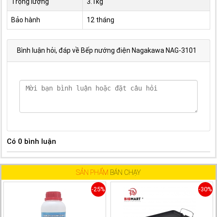
Trọng lượng
3.1kg
Bảo hành
12 tháng
Bình luận hỏi, đáp về Bếp nướng điện Nagakawa NAG-3101
Có
0
bình luận
SẢN PHẨM
BÁN CHẠY
-25%
-30%