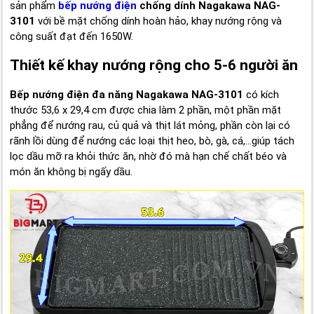
sản phẩm
bếp nướng điện
chống dính Nagakawa NAG-
3101
với bề mặt chống dính hoàn hảo, khay nướng rộng và
công suất đạt đến 1650W.
Thiết kế khay nướng rộng cho 5-6 người ăn
Bếp nướng điện đa năng Nagakawa NAG-3101
có kích
thước 53,6 x 29,4 cm được chia làm 2 phần, một phần mặt
phẳng để nướng rau, củ quả và thịt lát mỏng, phần còn lại có
rãnh lồi dùng để nướng các loại thịt heo, bò, gà, cá,...giúp tách
lọc dầu mỡ ra khỏi thức ăn, nhờ đó mà hạn chế chất béo và
món ăn không bị ngấy dầu.