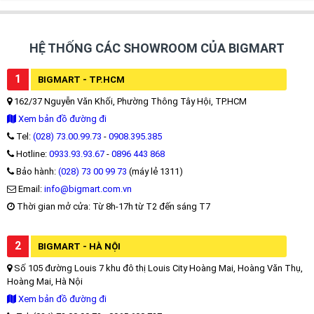
HỆ THỐNG CÁC SHOWROOM CỦA BIGMART
1
BIGMART - TP.HCM
162/37 Nguyễn Văn Khối, Phường Thông Tây Hội, TP.HCM
Xem bản đồ đường đi
Tel:
(028) 73.00.99.73
-
0908.395.385
Hotline:
0933.93.93.67
-
0896 443 868
Bảo hành:
(028) 73 00 99 73
(máy lẻ 1311)
Email:
info@bigmart.com.vn
Thời gian mở cửa: Từ 8h-17h từ T2 đến sáng T7
2
BIGMART - HÀ NỘI
Số 105 đường Louis 7 khu đô thị Louis City Hoàng Mai, Hoàng Văn Thụ,
Hoàng Mai, Hà Nội
Xem bản đồ đường đi