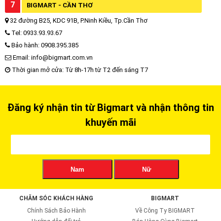
7
BIGMART - CẦN THƠ
32 đường B25, KDC 91B, P.Ninh Kiều, Tp.Cần Thơ
Tel: 0933.93.93.67
Bảo hành: 0908.395.385
Email: info@bigmart.com.vn
Thời gian mở cửa: Từ 8h-17h từ T2 đến sáng T7
Đăng ký nhận tin từ Bigmart và nhận thông tin
khuyến mãi
Nam
Nữ
CHĂM SÓC KHÁCH HÀNG
BIGMART
Chính Sách Bảo Hành
Về Công Ty BIGMART