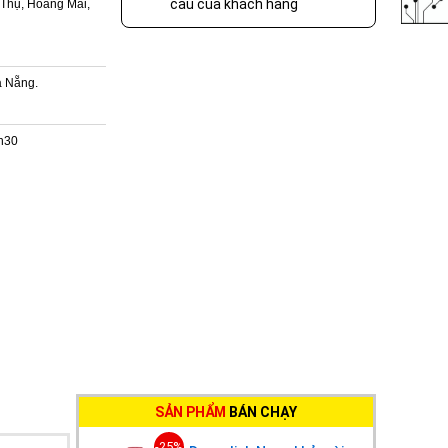
cầu của khách hàng
 Thụ, Hoàng Mai,
à Nẵng.
7h30
SẢN PHẨM
BÁN CHẠY
-25%