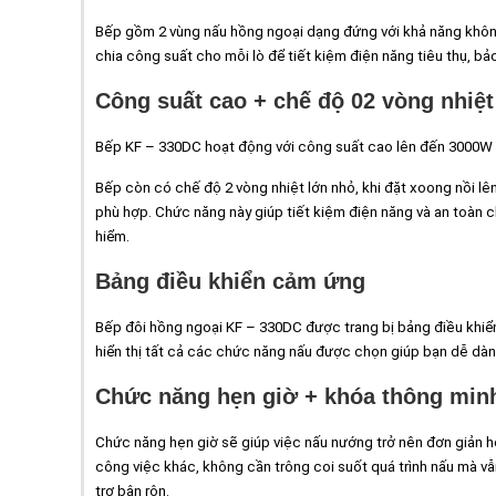
Bếp gồm 2 vùng nấu hồng ngoại dạng đứng với khả năng không k
chia công suất cho mỗi lò để tiết kiệm điện năng tiêu thụ, bả
Công suất cao + chế độ 02 vòng nhiệt
Bếp KF – 330DC hoạt động với công suất cao lên đến 3000W gi
Bếp còn có chế độ 2 vòng nhiệt lớn nhỏ, khi đặt xoong nồi l
phù hợp. Chức năng này giúp tiết kiệm điện năng và an toàn 
hiểm.
Bảng điều khiển cảm ứng
Bếp đôi hồng ngoại KF – 330DC được trang bị bảng điều khiể
hiển thị tất cả các chức năng nấu được chọn giúp bạn dễ dàn
Chức năng hẹn giờ + khóa thông min
Chức năng hẹn giờ sẽ giúp việc nấu nướng trở nên đơn giản h
công việc khác, không cần trông coi suốt quá trình nấu mà v
trợ bận rộn.