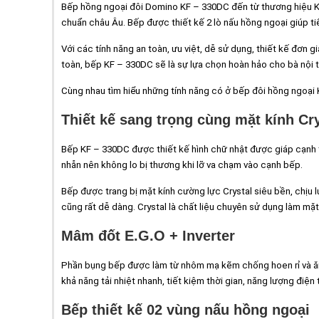
Bếp hồng ngoại đôi Domino KF – 330DC đến từ thương hiệu K
chuẩn châu Âu. Bếp được thiết kế 2 lò nấu hồng ngoại giúp ti
Với các tính năng an toàn, ưu việt, dễ sử dụng, thiết kế đơn g
toàn, bếp KF – 330DC sẽ là sự lựa chọn hoàn hảo cho bà nội t
Cùng nhau tìm hiểu những tính năng có ở bếp đôi hồng ngoại
Thiết kế sang trọng cùng mặt kính Cry
Bếp KF – 330DC được thiết kế hình chữ nhật được giáp cạnh
nhẵn nên không lo bị thương khi lỡ va chạm vào cạnh bếp.
Bếp được trang bị mặt kính cường lực Crystal siêu bền, chịu l
cũng rất dễ dàng. Crystal là chất liệu chuyên sử dụng làm mặt
Mâm đốt E.G.O + Inverter
Phần bụng bếp được làm từ nhôm mạ kẽm chống hoen rỉ và ăn m
khả năng tải nhiệt nhanh, tiết kiệm thời gian, năng lượng điện t
Bếp thiết kế 02 vùng nấu hồng ngoại