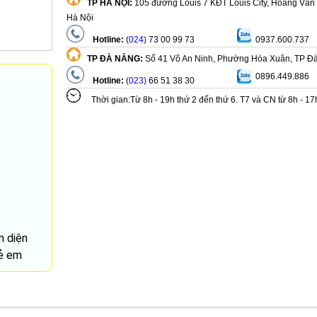
TP HÀ NỘI:
105 đường Louis 7 KĐT Louis City, Hoàng Văn
Hà Nội
Hotline:
(
024)
73 00 99 73
0937.600.737
TP ĐÀ NẴNG:
Số 41 Võ An Ninh, Phường Hòa Xuân, TP Đ
0896.449.886
Hotline:
(
023)
66 51 38 30
Thời gian:Từ 8h - 19h thứ 2 đến thứ 6. T7 và CN từ 8h - 1
n diện
rẻ em