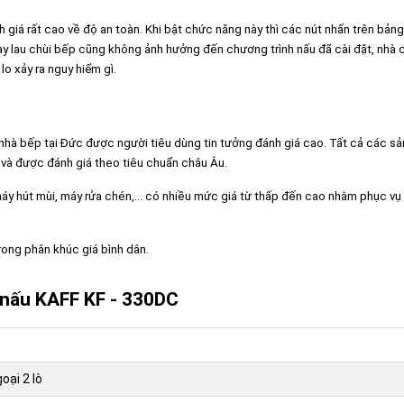
giá rất cao về độ an toàn. Khi bật chức năng này thì các nút nhấn trên bảng
hay lau chùi bếp cũng không ảnh hưởng đến chương trình nấu đã cài đặt, nhà 
o xảy ra nguy hiểm gì.
ị nhà bếp tại Đức được người tiêu dùng tin tưởng đánh giá cao. Tất cả các s
và được đánh giá theo tiêu chuẩn châu Âu.
 hút mùi, máy rửa chén,... có nhiều mức giá từ thấp đến cao nhằm phục vụ 
rong phân khúc giá bình dân.
 nấu KAFF KF - 330DC
oại 2 lò