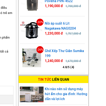
Povena PVN-4522
1,190,000 đ
1,700,000 đ
 điều
có trẻ em
-30%
Nồi áp suất 6 Lít
Nagakawa NAG0204
1,230,000 đ
1,757,000 đ
ản phẩm
-26%
Ghế Xếp Thư Giãn Sumika
tất cả
199
1,240,000 đ
1,670,000 đ
4.8/5 (4)
TIN TỨC
LIÊN QUAN
Khi nào nên sử dụng máy
hút ẩm cho gia đình: Hướng
dẫn và lợi ích