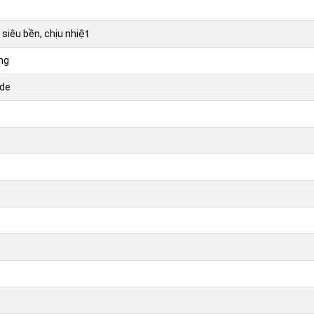
 siêu bền, chịu nhiệt
ng
ide