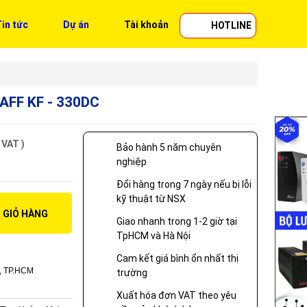
in tức
Dự án
Tài khoản
HOTLINE
KAFF KF - 330DC
 VAT )
Bảo hành 5 năm chuyên
nghiệp
Đổi hàng trong 7 ngày nếu bị lỗi
kỹ thuật từ NSX
 GIỎ HÀNG
Giao nhanh trong 1-2 giờ tại
TpHCM và Hà Nội
Cam kết giá bình ổn nhất thị
, TP.HCM
trường
Xuất hóa đơn VAT theo yêu