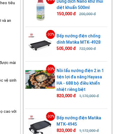
Dung dịch Nano khử mùi
heo tiêu
diệt khuẩn 500ml
150,000 đ
200,000 đ
i và an
-30%
Bếp nướng điện chống
dính Matika MTK-4928
505,000 đ
722,000 đ
 được mài
-30%
Nồi lẩu nướng điện 2 in 1
tiện lợi đa năng Hayasa
ệc vệ sinh
HA - 688 bộ điều khiển
nhiệt riêng biệt
820,000 đ
1,170,000 đ
ọ cao với
-30%
Bếp nướng điện Matika
MTK-4945
820,000 đ
1,172,000 đ