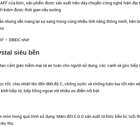
AFF của Đức, sản phẩm được sản xuất trên dây chuyền công nghệ hiện đại t
ết kiệm được thời gian nấu nướng.
iản nhưng vẫn mang lại sự sang trọng cùng nhiều tính năng thông minh, tiện lợ
rợ.
 KF – 330DC nhé!
stal siêu bền
 tạo cảm giác mềm mại và an toàn cho người sử dụng, các cạnh và góc bếp
ực tốt, chịu nhiệt lên đến 800 độ C, chống xước và chống bám bụi tốt nên vi
 kính bếp từ, bếp hồng ngoại với nhiều ưu điểm nổi bật.
òn trong quá trình sử dụng. Mâm đốt E.G.O sản xuất từ Đức bền bỉ, tuổi th
iêu thụ.