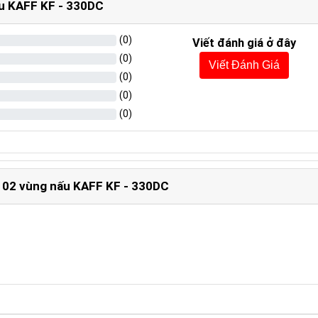
ấu KAFF KF - 330DC
(
0
)
Viết đánh giá ở đây
(
0
)
Viết Đánh Giá
(
0
)
(
0
)
(
0
)
âm 02 vùng nấu KAFF KF - 330DC