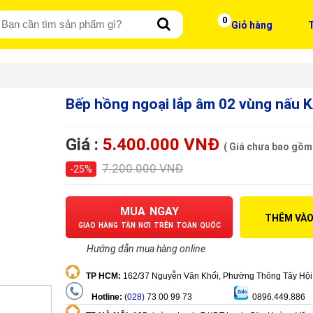
0
Giỏ hàng
T
Bếp hồng ngoại lắp âm 02 vùng nấu 
Giá :
5.400.000 VNĐ
( Giá chưa bao gồm
7.200.000 VNĐ
-25%
MUA NGAY
THÊM VÀO
GIAO HÀNG TẬN NƠI TRÊN TOÀN QUỐC
Hướng dẫn mua hàng online
​
TP HCM
:
162/37 Nguyễn Văn Khối, Phường Thông Tây Hội
Hotline:
(
028)
73 00 99 73
0896.449.886