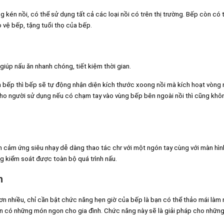
én nồi, có thể sử dụng tất cả các loại nồi có trên thị trường. Bếp còn có 
o vệ bếp, tặng tuổi thọ của bếp.
úp nấu ăn nhanh chóng, tiết kiệm thời gian.
ên bếp thì bếp sẽ tự động nhận diện kích thước xoong nồi mà kích hoạt vòng 
cho người sử dụng nếu có chạm tay vào vùng bếp bên ngoài nồi thì cũng khô
n cảm ứng siêu nhạy dễ dàng thao tác chr với một ngón tay cùng với màn hì
g kiểm soát được toàn bộ quá trình nấu.
h
ơn nhiều, chỉ cần bật chức năng hẹn giờ của bếp là bạn có thể thảo mái làm
ẫn có những món ngon cho gia đình. Chức năng này sẽ là giải pháp cho những