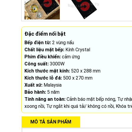
Đặc điểm nổi bật
Bếp điện từ:
2 vùng nấu
Chất liệu mặt bếp:
Kính Crystal
Phím điều khiển:
cảm ứng
Công suất:
3000W
Kích thước mặt kính:
520 x 288 mm
Kích thước lỗ đá:
500 x 270 mm
Xuất xứ:
Malaysia
Bảo hành:
5 năm
Tính năng an toàn:
Cảnh báo mặt bếp nóng, Tự nhậ
xoong nồi, Tự ngắt khi quá tải/ không có nồi, Khóa t
MÔ TẢ SẢN PHẨM