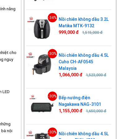
tính năng
-34%
Nồi chiên không dầu 3.2L
Matika MTK-9132
999,000 đ
1,515,000 đ
nhiệt cho
-30%
Nồi chiên không dầu 4.5L
ng nguy
Cuho CH-AF0545
Malaysia
1,066,000 đ
1,523,000 đ
nh LED
-30%
Bếp nướng điện
Nagakawa NAG-3101
1,155,000 đ
1,650,000 đ
 những
 bà nội
-30%
Nồi chiên không dầu 4.5L