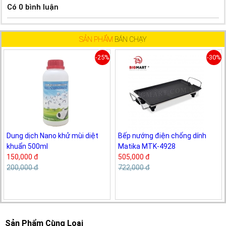
Có
0
bình luận
SẢN PHẨM
BÁN CHẠY
-25%
-30%
Dung dịch Nano khử mùi diệt
Bếp nướng điện chống dính
khuẩn 500ml
Matika MTK-4928
150,000 đ
505,000 đ
200,000 đ
722,000 đ
Sản Phẩm Cùng Loại