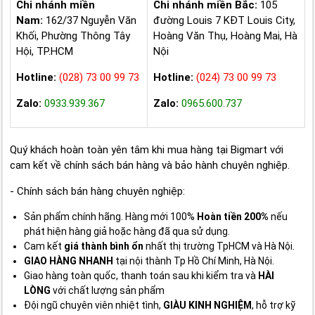
Chi nhánh miền
Chi nhánh miền Bắc:
105
Nam:
162/37 Nguyễn Văn
đường Louis 7 KĐT Louis City,
Khối, Phường Thông Tây
Hoàng Văn Thụ, Hoàng Mai, Hà
Hội, TP.HCM
Nội
Hotline:
(028) 73 00 99 73
Hotline:
(024) 73 00 99 73
Zalo:
0933.939.367
Zalo:
0965.600.737
Quý khách hoàn toàn yên tâm khi mua hàng tại Bigmart với
cam kết về chính sách bán hàng và bảo hành chuyên nghiệp.
- Chính sách bán hàng chuyên nghiệp:
Sản phẩm chính hãng. Hàng mới 100%
Hoàn tiền 200%
nếu
phát hiện hàng giả hoặc hàng đã qua sử dụng.
Cam kết
giá thành bình ổn
nhất thị trường TpHCM và Hà Nội.
GIAO HÀNG NHANH
tại nội thành Tp Hồ Chí Minh, Hà Nội.
Giao hàng toàn quốc, thanh toán sau khi kiểm tra và
HÀI
LÒNG
với chất lượng sản phẩm
Đội ngũ chuyên viên nhiệt tình,
GIÀU KINH NGHIỆM
, hỗ trợ kỹ