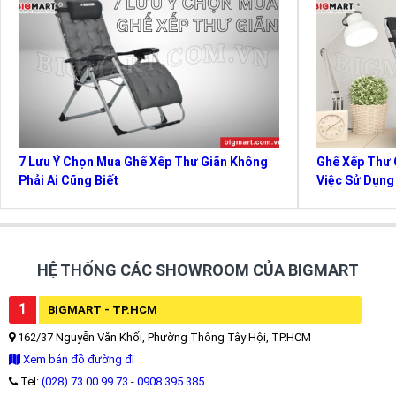
7 Lưu Ý Chọn Mua Ghế Xếp Thư Giãn Không
Ghế Xếp Thư G
Phải Ai Cũng Biết
Việc Sử Dụng
HỆ THỐNG CÁC SHOWROOM CỦA BIGMART
1
BIGMART - TP.HCM
162/37 Nguyễn Văn Khối, Phường Thông Tây Hội, TP.HCM
Xem bản đồ đường đi
Tel:
(028) 73.00.99.73
-
0908.395.385