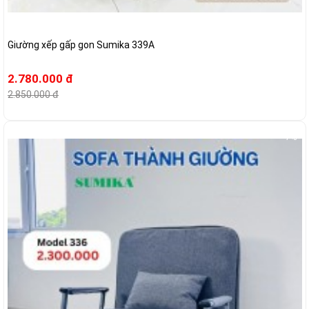
Giường xếp gấp gon Sumika 339A
2.780.000 đ
2.850.000 đ
-7%