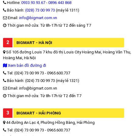
Hotline:
0933.93.93.67
-
0896 443 868
Bảo hành:
(028) 73 00 99 73
(máy lẻ 1311)
Email:
info@bigmart.com.vn
Thời gian mở cửa: Từ 8h-17h từ T2 đến sáng T7
2
BIGMART - HÀ NỘI
Số 105 đường Louis 7 khu đô thị Louis City Hoàng Mai, Hoàng Văn Thụ,
Hoàng Mai, Hà Nội
Xem bản đồ đường đi
Tel: (024) 73 00 99 73 - 0965.600.737
Bảo hành: (024) 73 00 99 73 (máy lẻ 1321)
Email: info@bigmart.com.vn
Thời gian mở cửa: Từ 8h-17h từ T2 đến T7
3
BIGMART - HẢI PHÒNG
44 đường An Lạc 4, Phường Hồng Bàng, Hải Phòng
Tel: (024) 73 00 99 73 - 0965.600.737