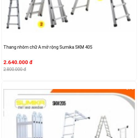
Thang nhôm chữ A mở rộng Sumika SKM 405
2.640.000 đ
2.800.000 đ
-21%