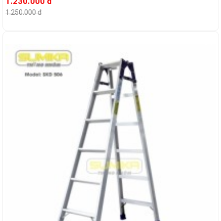
1.230.000 đ
1.250.000 đ
-6%