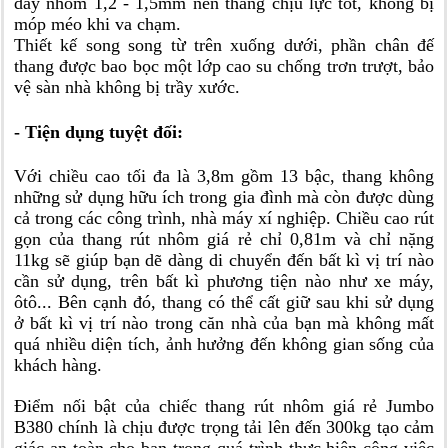
dầy nhôm 1,2 - 1,5mm nên thang chịu lực tốt, không bị
móp méo khi va chạm.
Thiết kế song song từ trên xuống dưới, phần chân đế
thang được bao bọc một lớp cao su chống trơn trượt, bảo
vệ sàn nhà không bị trầy xước.
- Tiện dụng tuyệt đối:
Với chiều cao tối đa là 3,8m gồm 13 bậc, thang không
những sử dụng hữu ích trong gia đình mà còn được dùng
cả trong các công trình, nhà máy xí nghiệp. Chiều cao rút
gọn của thang rút nhôm giá rẻ chỉ 0,81m và chỉ nặng
11kg sẽ giúp bạn dẽ dàng di chuyển đến bất kì vị trí nào
cần sử dụng, trên bất kì phương tiện nào như xe máy,
ôtô... Bên cạnh đó, thang có thể cất giữ sau khi sử dụng
ở bất kì vị trí nào trong căn nhà của bạn mà không mất
quá nhiều diện tích, ảnh hưởng đến không gian sống của
khách hàng.
Điểm nối bật của chiếc thang rút nhôm giá rẻ Jumbo
B380 chính là chịu được trọng tải lên đến 300kg tạo cảm
giác an toàn cho bạn trong quá trình thực hiện công việc