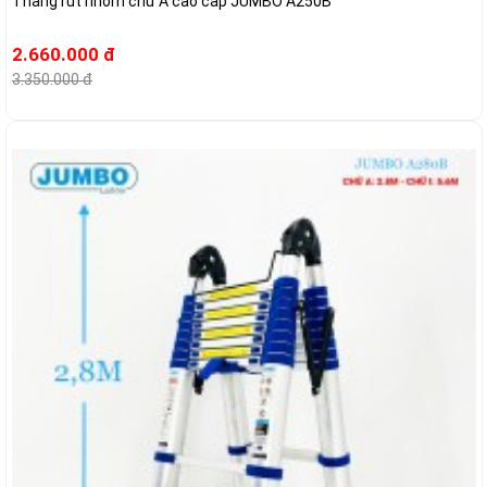
Thang rút nhôm chữ A cao cấp JUMBO A250B
2.660.000 đ
3.350.000 đ
-16%