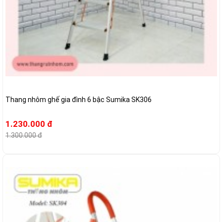
Thang nhôm ghế gia đình 6 bậc Sumika SK306
1.230.000 đ
1.300.000 đ
-6%