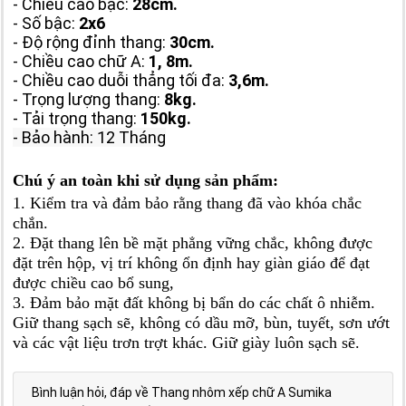
- Chiều cao bậc:
28cm.
- Số bậc:
2x6
- Độ rộng đỉnh thang:
30cm.
- Chiều cao chữ A:
1, 8m.
- Chiều cao duỗi thẳng tối đa:
3,6m.
- Trọng lượng thang:
8kg.
- Tải trọng thang:
150kg.
- Bảo hành: 12 Tháng
Chú ý an toàn khi sử dụng sản phẩm:
1. Kiểm tra và đảm bảo rằng thang đã vào khóa chắc
chắn.
2. Đặt thang lên bề mặt phẳng vững chắc, không được
đặt trên hộp, vị trí không ổn định hay giàn giáo để đạt
được chiều cao bổ sung,
3. Đảm bảo mặt đất không bị bẩn do các chất ô nhiễm.
Giữ thang sạch sẽ, không có dầu mỡ, bùn, tuyết, sơn ướt
và các vật liệu trơn trợt khác. Giữ giày luôn sạch sẽ.
Bình luận hỏi, đáp về Thang nhôm xếp chữ A Sumika