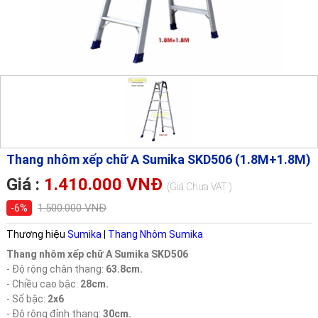
Thang nhôm xếp chữ A Sumika SKD506 (1.8M+1.8M)
Giá :
1.410.000 VNĐ
(Giá Chưa VAT )
1.500.000 VNĐ
-6%
Thương hiệu
Sumika
|
Thang Nhôm Sumika
Thang nhôm xếp chữ A Sumika SKD506
- Độ rộng chân thang:
63.8cm.
- Chiều cao bậc:
28cm.
- Số bậc:
2x6
- Độ rộng đỉnh thang:
30cm.