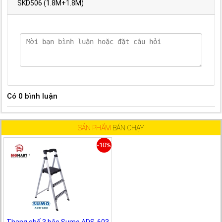
SKD506 (1.8M+1.8M)
Có
0
bình luận
SẢN PHẨM
BÁN CHẠY
-10%