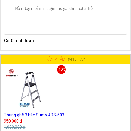
Có
0
bình luận
SẢN PHẨM
BÁN CHẠY
-10%
Thang ghế 3 bậc Sumo ADS-603
950,000 đ
1,050,000 đ