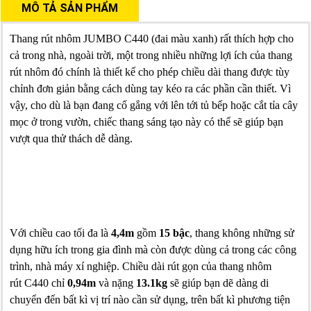
MÔ TẢ SẢN PHẨM
Thang rút nhôm JUMBO C440 (đai màu xanh) rất thích hợp cho
cả trong nhà, ngoài trời, một trong nhiều những lợi ích của thang
rút nhôm đó chính là thiết kế cho phép chiều dài thang được tùy
chỉnh đơn giản bằng cách dùng tay kéo ra các phần cần thiết. Vì
vậy, cho dù là bạn đang cố gắng với lên tới tủ bếp hoặc cắt tỉa cây
mọc ở trong vườn, chiếc thang sáng tạo này có thể sẽ giúp bạn
vượt qua thử thách dễ dàng.
Với chiều cao tối đa là
4,4m
gồm
15 bậc
, thang không những sử
dụng hữu ích trong gia đình mà còn được dùng cả trong các công
trình, nhà máy xí nghiệp. Chiều dài rút gọn của thang nhôm
rút C440 chỉ
0,94m
và nặng
13.1kg
sẽ giúp bạn dẽ dàng di
chuyển đến bất kì vị trí nào cần sử dụng, trên bất kì phương tiện