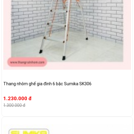
Thang nhôm ghế gia đình 6 bậc Sumika SK306
1.230.000 đ
1.300.000 đ
-6%