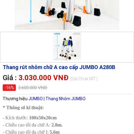
Thang rút nhôm chữ A cao cấp JUMBO A280B
Giá :
3.030.000 VNĐ
(Giá Chưa VAT )
3.600.000 VNĐ
-16%
Thương hiệu
JUMBO
|
Thang Nhôm JUMBO
* Thông số kĩ thuật:
- Kích thước:
100x50x20cm
- Chiều cao tối đa chữ A:
2.8m.
- Chiều cao tối đa chữ I:
5.6m