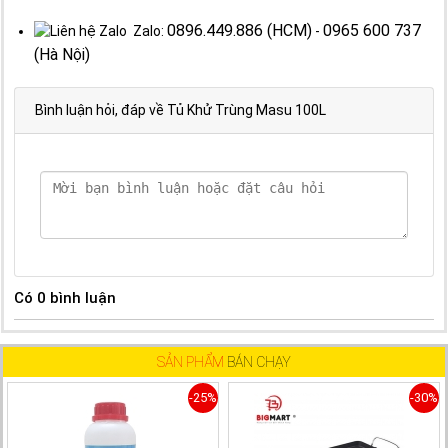
0896.449.886 (HCM)
0965 600 737
Zalo:
-
(Hà Nội)
Bình luận hỏi, đáp về Tủ Khử Trùng Masu 100L
Có
0
bình luận
SẢN PHẨM
BÁN CHẠY
-25%
-30%