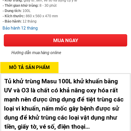
- Khử trùng:
giấy tờ, tiền, vé số và dụng cụ y tế
- Thời gian khử trùng:
8 - 30 phút
- Dung tích:
100L
- Kích thước:
860 x 560 x 470 mm
- Bảo hành:
12 tháng
Bảo hành 12 tháng
MUA NGAY
Hướng dẫn mua hàng online
MÔ TẢ SẢN PHẨM
Tủ khử trùng Masu 100L khử khuẩn bằng
UV và O3 là chất có khả năng oxy hóa rất
mạnh nên được ứng dụng để tiệt trùng các
loại vi khuẩn, nấm mốc gây bệnh được sử
dụng để khử trùng các loại vật dụng như
tiền, giấy tờ, vé số, điện thoại...