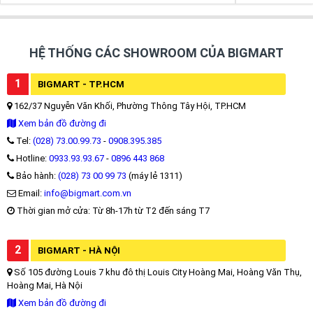
HỆ THỐNG CÁC SHOWROOM CỦA BIGMART
1
BIGMART - TP.HCM
162/37 Nguyễn Văn Khối, Phường Thông Tây Hội, TP.HCM
Xem bản đồ đường đi
Tel:
(028) 73.00.99.73
-
0908.395.385
Hotline:
0933.93.93.67
-
0896 443 868
Bảo hành:
(028) 73 00 99 73
(máy lẻ 1311)
Email:
info@bigmart.com.vn
Thời gian mở cửa: Từ 8h-17h từ T2 đến sáng T7
2
BIGMART - HÀ NỘI
Số 105 đường Louis 7 khu đô thị Louis City Hoàng Mai, Hoàng Văn Thụ,
Hoàng Mai, Hà Nội
Xem bản đồ đường đi