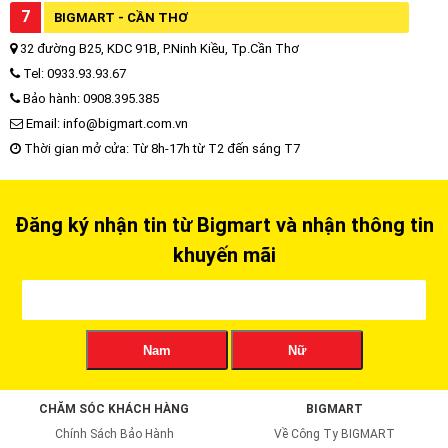
7
BIGMART - CẦN THƠ
32 đường B25, KDC 91B, P.Ninh Kiều, Tp.Cần Thơ
Tel: 0933.93.93.67
Bảo hành: 0908.395.385
Email: info@bigmart.com.vn
Thời gian mở cửa: Từ 8h-17h từ T2 đến sáng T7
Đăng ký nhận tin từ Bigmart và nhận thông tin
khuyến mãi
Nam
Nữ
CHĂM SÓC KHÁCH HÀNG
BIGMART
Chính Sách Bảo Hành
Về Công Ty BIGMART