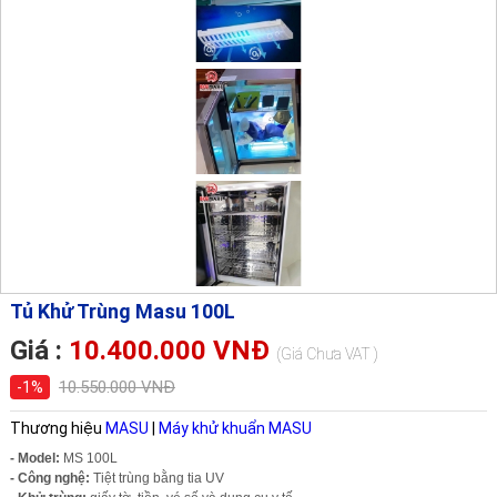
Tủ Khử Trùng Masu 100L
Giá :
10.400.000 VNĐ
(Giá Chưa VAT )
10.550.000 VNĐ
-1%
Thương hiệu
MASU
|
Máy khử khuẩn MASU
- Model:
MS 100L
- Công nghệ:
Tiệt trùng bằng tia UV