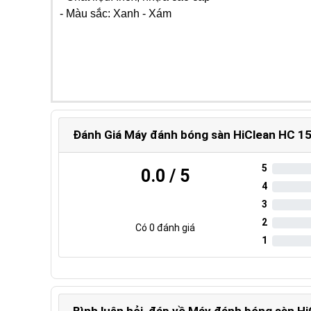
- Màu sắc: Xanh - Xám
Đánh Giá Máy đánh bóng sàn HiClean HC 1
5
0.0
/ 5
4
3
2
Có
0
đánh giá
1
Bình luận hỏi, đáp về Máy đánh bóng sàn H