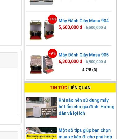
-14%
Máy Đánh Giày Masu 904
5,600,000 đ
6,500,000 đ
-9%
Máy Đánh Giày Masu 905
6,300,000 đ
6,900,000 đ
4.7/5 (3)
TIN TỨC
LIÊN QUAN
Khi nào nên sử dụng máy
hút ẩm cho gia đình: Hướng
dẫn và lợi ích
Một số tips giúp bạn chọn
mua xe kéo đi chợ phù hợp