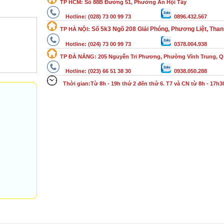
TP HCM
:
Số 88B Đường 51, Phường An Hội Tây
Hotline:
(
028)
73 00 99 73
0896.432.567
Số 5k3 Ngõ 208 Giải Phóng, Phương Liệt, Than
TP HÀ NỘI:
Hotline:
(
024)
73 00 99 73
0378.004.938
TP ĐÀ NẴNG:
205 Nguyễn Tri Phương, Phường Vĩnh Trung, 
Hotline:
(
023)
66 51 38 30
0938.050.288
Thời gian:Từ 8h - 19h thứ 2 đến thứ 6. T7 và CN từ 8h - 17h3