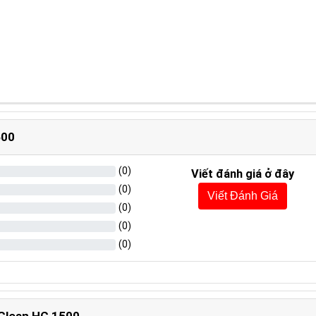
500
(
0
)
Viết đánh giá ở đây
(
0
)
Viết Đánh Giá
(
0
)
(
0
)
(
0
)
iClean HC 1500