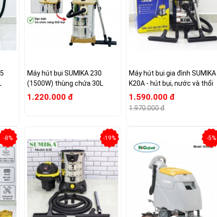
15
Máy hút bụi SUMIKA 230
Máy hút bụi gia đình SUMIKA
L
(1500W) thùng chứa 30L
K20A - hút bụi, nước và thổi
1.220.000 đ
1.590.000 đ
1.970.000 đ
-8%
-19%
-5%