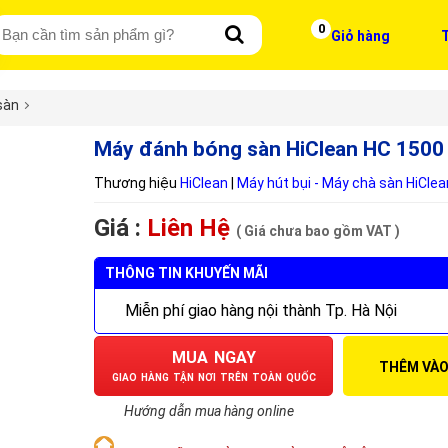
0
Giỏ hàng
T
sàn
Máy đánh bóng sàn HiClean HC 1500
Thương hiệu
HiClean
|
Máy hút bụi - Máy chà sàn HiClea
Giá :
Liên Hệ
( Giá chưa bao gồm VAT )
THÔNG TIN KHUYẾN MÃI
Miễn phí giao hàng nội thành Tp. Hà Nội
MUA NGAY
THÊM VÀO
GIAO HÀNG TẬN NƠI TRÊN TOÀN QUỐC
Hướng dẫn mua hàng online