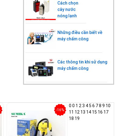
Cách chọn
cây nước
nóng lạnh
Những điều cần biết về
máy chấm công
Các thông tin khi sử dụng
máy chấm công
0
0
1
2
3
4
5
6
7
8
9
10
%
-16%
11
12
13
14
15
16
17
18
19