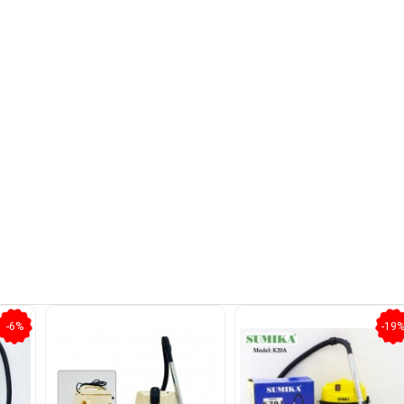
-6%
-19