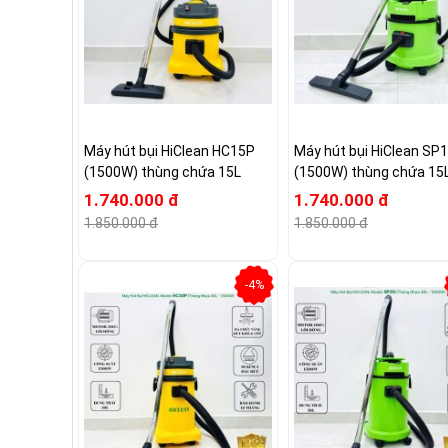
Máy hút bụi HiClean HC15P
Máy hút bụi HiClean SP
(1500W) thùng chứa 15L
(1500W) thùng chứa 15
1.740.000 đ
1.740.000 đ
1.850.000 đ
1.850.000 đ
-4%