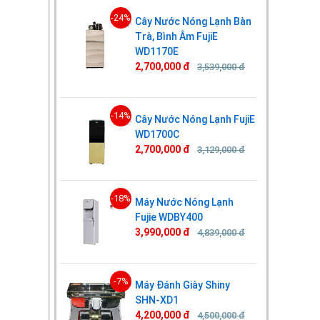
-24%
Cây Nước Nóng Lạnh Bàn
Trà, Bình Âm FujiE
WD1170E
2,700,000 đ
3,539,000 đ
-14%
Cây Nước Nóng Lạnh FujiE
WD1700C
2,700,000 đ
3,129,000 đ
-18%
Máy Nước Nóng Lạnh
Fujie WDBY400
3,990,000 đ
4,839,000 đ
-7%
Máy Đánh Giày Shiny
SHN-XD1
4,200,000 đ
4,500,000 đ