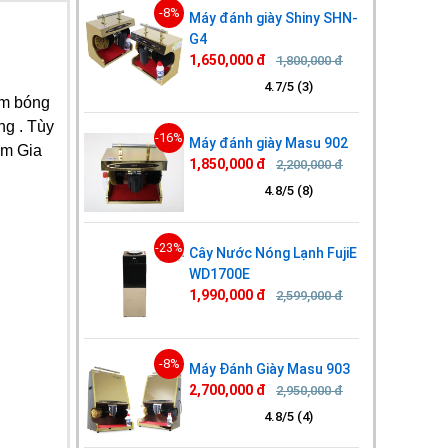
-8%
Máy đánh giày Shiny SHN-
G4
1,650,000 đ
1,800,000 đ
4.7/5 (3)
àm bóng
ng . Tùy
-16%
Máy đánh giày Masu 902
ạm Gia
1,850,000 đ
2,200,000 đ
4.8/5 (8)
-23%
Cây Nước Nóng Lạnh FujiE
WD1700E
1,990,000 đ
2,599,000 đ
-8%
Máy Đánh Giày Masu 903
2,700,000 đ
2,950,000 đ
4.8/5 (4)