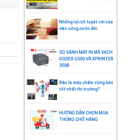
Những lợi ích tuyệt vời của
việc uống nước ẩm
SO SÁNH MÁY IN MÃ VẠCH
GODEX G500 VÀ XPRINTER
350B
Đâu là máy chấm công bán
tốt nhất thị trường?
HƯỚNG DẪN CHỌN MUA
THÙNG CHỞ HÀNG