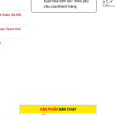
Xuất hóa đơn VAT theo yêu
cầu của khách hàng
h Xuân, Hà Nội
Quận Thanh Khê
0
SẢN PHẨM
BÁN CHẠY