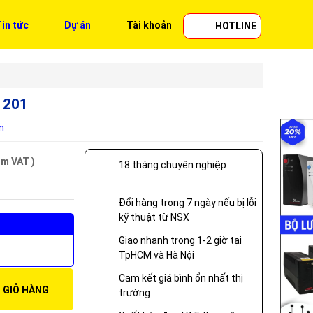
in tức
Dự án
Tài khoản
HOTLINE
C 201
n
ồm VAT )
18 tháng chuyên nghiệp
Đổi hàng trong 7 ngày nếu bị lỗi
kỹ thuật từ NSX
Giao nhanh trong 1-2 giờ tại
TpHCM và Hà Nội
Cam kết giá bình ổn nhất thị
 GIỎ HÀNG
trường