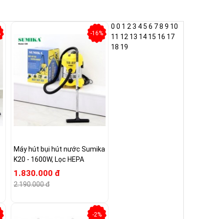
0
0
1
2
3
4
5
6
7
8
9
10
%
-16%
11
12
13
14
15
16
17
18
19
Máy hút bụi hút nước Sumika
K20 - 1600W, Lọc HEPA
1.830.000 đ
2.190.000 đ
-2%