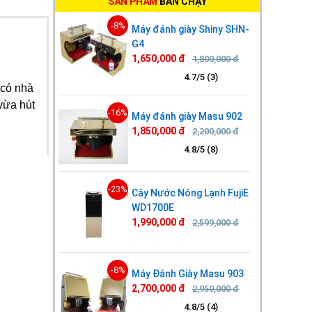
SẢN PHẨM
BÁN CHẠY
-8%
Máy đánh giày Shiny SHN-
G4
1,650,000 đ
1,800,000 đ
4.7/5 (3)
 có nhà
vừa hút
-16%
Máy đánh giày Masu 902
1,850,000 đ
2,200,000 đ
4.8/5 (8)
-23%
Cây Nước Nóng Lạnh FujiE
WD1700E
1,990,000 đ
2,599,000 đ
-8%
Máy Đánh Giày Masu 903
2,700,000 đ
2,950,000 đ
4.8/5 (4)