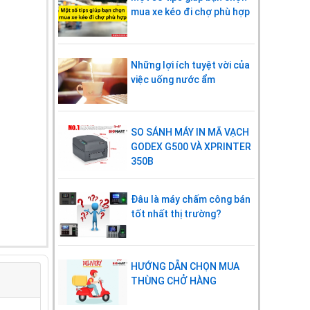
mua xe kéo đi chợ phù hợp
Những lợi ích tuyệt vời của
việc uống nước ẩm
SO SÁNH MÁY IN MÃ VẠCH
GODEX G500 VÀ XPRINTER
350B
Đâu là máy chấm công bán
tốt nhất thị trường?
HƯỚNG DẪN CHỌN MUA
THÙNG CHỞ HÀNG