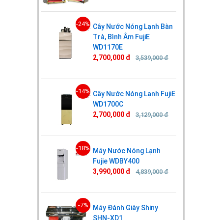
-24%
Cây Nước Nóng Lạnh Bàn
Trà, Bình Âm FujiE
WD1170E
2,700,000 đ
3,539,000 đ
-14%
Cây Nước Nóng Lạnh FujiE
WD1700C
2,700,000 đ
3,129,000 đ
-18%
Máy Nước Nóng Lạnh
Fujie WDBY400
3,990,000 đ
4,839,000 đ
-7%
Máy Đánh Giày Shiny
SHN-XD1