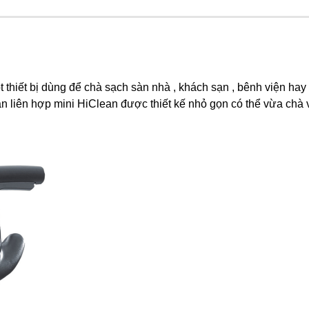
t thiết bị dùng để chà sạch sàn nhà , khách sạn , bênh viện hay
àn liên hợp mini HiClean được thiết kế nhỏ gọn có thể vừa chà 