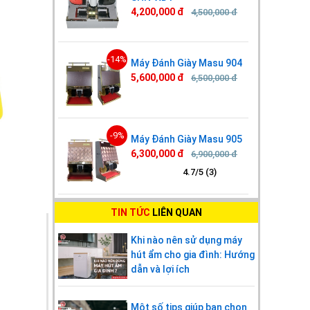
4,200,000 đ
4,500,000 đ
-14%
Máy Đánh Giày Masu 904
5,600,000 đ
6,500,000 đ
-9%
Máy Đánh Giày Masu 905
6,300,000 đ
6,900,000 đ
4.7/5 (3)
TIN TỨC
LIÊN QUAN
Khi nào nên sử dụng máy
hút ẩm cho gia đình: Hướng
dẫn và lợi ích
Một số tips giúp bạn chọn