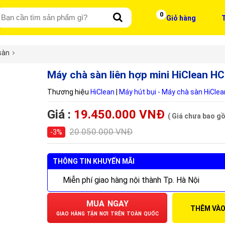
0
Giỏ hàng
T
sàn
Máy chà sàn liên hợp mini HiClean H
Thương hiệu
HiClean
|
Máy hút bụi - Máy chà sàn HiClea
Giá :
19.450.000 VNĐ
( Giá chưa bao g
20.050.000 VNĐ
-3%
THÔNG TIN KHUYẾN MÃI
Miễn phí giao hàng nội thành Tp. Hà Nội
MUA NGAY
THÊM VÀO
GIAO HÀNG TẬN NƠI TRÊN TOÀN QUỐC