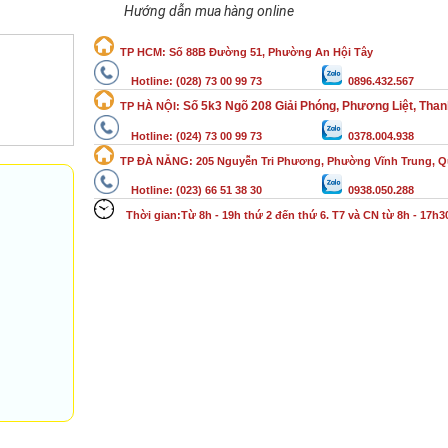
Hướng dẫn mua hàng online
TP HCM
:
Số 88B Đường 51, Phường An Hội Tây
Hotline:
(
028)
73 00 99 73
0896.432.567
Số 5k3 Ngõ 208 Giải Phóng, Phương Liệt, Than
TP HÀ NỘI:
Hotline:
(
024)
73 00 99 73
0378.004.938
TP ĐÀ NẴNG:
205 Nguyễn Tri Phương, Phường Vĩnh Trung, 
Hotline:
(
023)
66 51 38 30
0938.050.288
Thời gian:Từ 8h - 19h thứ 2 đến thứ 6. T7 và CN từ 8h - 17h3