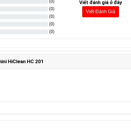
(
0
)
Viết đánh giá ở đây
(
0
)
Viết Đánh Giá
(
0
)
(
0
)
(
0
)
mini HiClean HC 201