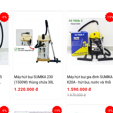
-6%
-19
15
Máy hút bụi SUMIKA 230
Máy hút bụi gia đình SUMIKA
L
(1500W) thùng chứa 30L
K20A - hút bụi, nước và thổi
1.220.000 đ
1.590.000 đ
1.970.000 đ
-8%
-19%
-5%