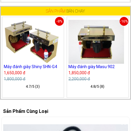
SẢN PHẨM
BÁN CHẠY
-8%
-16%
Máy đánh giày Shiny SHN-G4
Máy đánh giày Masu 902
1,650,000 đ
1,850,000 đ
1,800,000 đ
2,200,000 đ
4.7/5 (3)
4.8/5 (8)
Sản Phẩm Cùng Loại
-6%