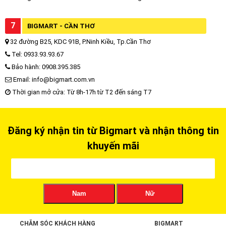
7
BIGMART - CẦN THƠ
32 đường B25, KDC 91B, P.Ninh Kiều, Tp.Cần Thơ
Tel: 0933.93.93.67
Bảo hành: 0908.395.385
Email: info@bigmart.com.vn
Thời gian mở cửa: Từ 8h-17h từ T2 đến sáng T7
Đăng ký nhận tin từ Bigmart và nhận thông tin
khuyến mãi
Nam
Nữ
CHĂM SÓC KHÁCH HÀNG
BIGMART