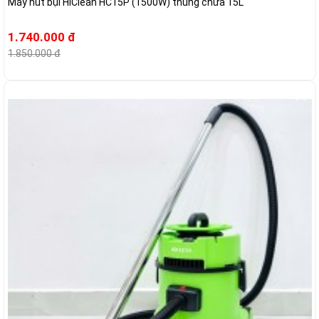
Máy hút bụi HiClean HC15P (1500W) thùng chứa 15L
1.740.000 đ
1.850.000 đ
-6%