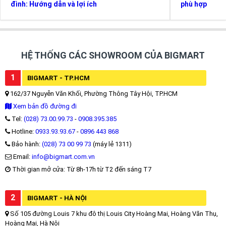
đình: Hướng dẫn và lợi ích
phù hợp
HỆ THỐNG CÁC SHOWROOM CỦA BIGMART
1
BIGMART - TP.HCM
162/37 Nguyễn Văn Khối, Phường Thông Tây Hội, TP.HCM
Xem bản đồ đường đi
Tel:
(028) 73.00.99.73
-
0908.395.385
Hotline:
0933.93.93.67
-
0896 443 868
Bảo hành:
(028) 73 00 99 73
(máy lẻ 1311)
Email:
info@bigmart.com.vn
Thời gian mở cửa: Từ 8h-17h từ T2 đến sáng T7
2
BIGMART - HÀ NỘI
Số 105 đường Louis 7 khu đô thị Louis City Hoàng Mai, Hoàng Văn Thụ,
Hoàng Mai, Hà Nội