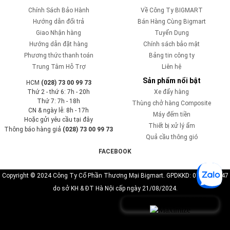
Chính Sách Bảo Hành
Về Công Ty BIGMART
Hướng dẫn đổi trả
Bán Hàng Cùng Bigmart
Giao Nhận hàng
Tuyển Dụng
Hướng dẫn đặt hàng
Chính sách bảo mật
Phương thức thanh toán
Bảng tin công ty
Trung Tâm Hỗ Trợ
Liên hệ
Sản phẩm nổi bật
HCM
(028) 73 00 99 73
Thứ 2 - thứ 6: 7h - 20h
Xe đẩy hàng
Thứ 7: 7h - 18h
Thùng chở hàng Composite
CN & ngày lễ: 8h - 17h
Máy đếm tiền
Hoặc gửi yêu cầu tại đây
Thiết bị xử lý ẩm
Thông báo hàng giả
(028) 73 00 99 73
Quả cầu thông gió
FACEBOOK
Copyright © 2024 Công Ty Cổ Phần Thương Mại Bigmart. GPDKKD: 0110819747
do sở KH & ĐT Hà Nội cấp ngày 21/08/2024.