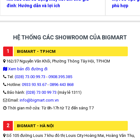
đình: Hướng dẫn và lợi ích
phù hợp
HỆ THỐNG CÁC SHOWROOM CỦA BIGMART
1
BIGMART - TP.HCM
162/37 Nguyễn Văn Khối, Phường Thông Tây Hội, TP.HCM
Xem bản đồ đường đi
Tel:
(028) 73.00.99.73
-
0908.395.385
Hotline:
0933.93.93.67
-
0896 443 868
Bảo hành:
(028) 73 00 99 73
(máy lẻ 1311)
Email:
info@bigmart.com.vn
Thời gian mở cửa: Từ 8h-17h từ T2 đến sáng T7
2
BIGMART - HÀ NỘI
Số 105 đường Louis 7 khu đô thị Louis City Hoàng Mai, Hoàng Văn Thụ,