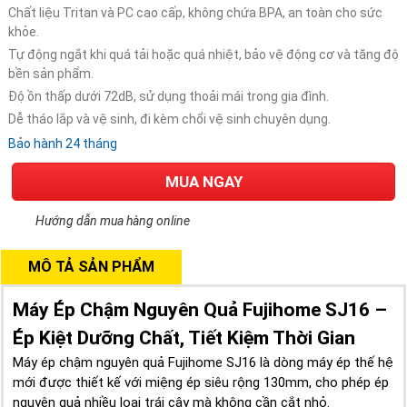
Chất liệu Tritan và PC cao cấp, không chứa BPA, an toàn cho sức
khỏe.
Tự động ngắt khi quá tải hoặc quá nhiệt, bảo vệ động cơ và tăng độ
bền sản phẩm.
Độ ồn thấp dưới 72dB, sử dụng thoải mái trong gia đình.
Dễ tháo lắp và vệ sinh, đi kèm chổi vệ sinh chuyên dụng.
Bảo hành 24 tháng
MUA NGAY
Hướng dẫn mua hàng online
MÔ TẢ SẢN PHẨM
Máy Ép Chậm Nguyên Quả Fujihome SJ16 –
Ép Kiệt Dưỡng Chất, Tiết Kiệm Thời Gian
Máy ép chậm nguyên quả Fujihome SJ16 là dòng máy ép thế hệ
mới được thiết kế với miệng ép siêu rộng 130mm, cho phép ép
nguyên quả nhiều loại trái cây mà không cần cắt nhỏ.