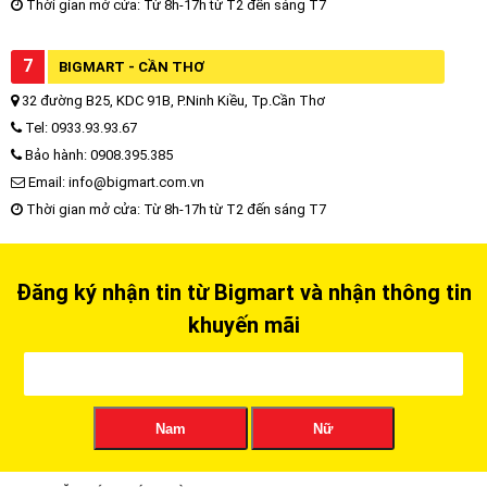
Thời gian mở cửa: Từ 8h-17h từ T2 đến sáng T7
7
BIGMART - CẦN THƠ
32 đường B25, KDC 91B, P.Ninh Kiều, Tp.Cần Thơ
Tel: 0933.93.93.67
Bảo hành: 0908.395.385
Email: info@bigmart.com.vn
Thời gian mở cửa: Từ 8h-17h từ T2 đến sáng T7
Đăng ký nhận tin từ Bigmart và nhận thông tin
khuyến mãi
Nam
Nữ