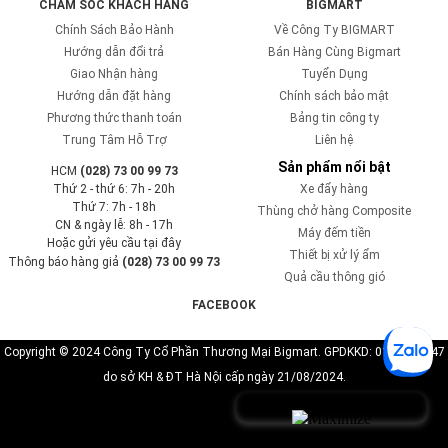
CHĂM SÓC KHÁCH HÀNG
BIGMART
Chính Sách Bảo Hành
Về Công Ty BIGMART
Hướng dẫn đổi trả
Bán Hàng Cùng Bigmart
Giao Nhận hàng
Tuyển Dụng
Hướng dẫn đặt hàng
Chính sách bảo mật
Phương thức thanh toán
Bảng tin công ty
Trung Tâm Hỗ Trợ
Liên hệ
Sản phẩm nổi bật
HCM
(028) 73 00 99 73
Thứ 2 - thứ 6: 7h - 20h
Xe đẩy hàng
Thứ 7: 7h - 18h
Thùng chở hàng Composite
CN & ngày lễ: 8h - 17h
Máy đếm tiền
Hoặc gửi yêu cầu tại đây
Thiết bị xử lý ẩm
Thông báo hàng giả
(028) 73 00 99 73
Quả cầu thông gió
FACEBOOK
Copyright © 2024 Công Ty Cổ Phần Thương Mại Bigmart. GPDKKD: 0110819747
do sở KH & ĐT Hà Nội cấp ngày 21/08/2024.