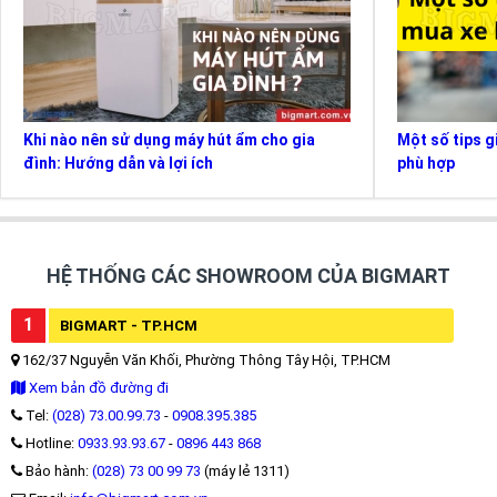
Khi nào nên sử dụng máy hút ẩm cho gia
Một số tips g
đình: Hướng dẫn và lợi ích
phù hợp
HỆ THỐNG CÁC SHOWROOM CỦA BIGMART
1
BIGMART - TP.HCM
162/37 Nguyễn Văn Khối, Phường Thông Tây Hội, TP.HCM
Xem bản đồ đường đi
Tel:
(028) 73.00.99.73
-
0908.395.385
Hotline:
0933.93.93.67
-
0896 443 868
Bảo hành:
(028) 73 00 99 73
(máy lẻ 1311)