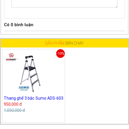
Có
0
bình luận
SẢN PHẨM
BÁN CHẠY
-10%
Thang ghế 3 bậc Sumo ADS-603
950,000 đ
1,050,000 đ