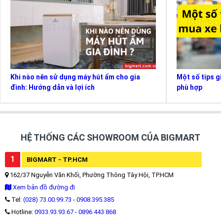
Khi nào nên sử dụng máy hút ẩm cho gia
Một số tips g
đình: Hướng dẫn và lợi ích
phù hợp
HỆ THỐNG CÁC SHOWROOM CỦA BIGMART
1
BIGMART - TP.HCM
162/37 Nguyễn Văn Khối, Phường Thông Tây Hội, TP.HCM
Xem bản đồ đường đi
Tel:
(028) 73.00.99.73
-
0908.395.385
Hotline:
0933.93.93.67
-
0896 443 868