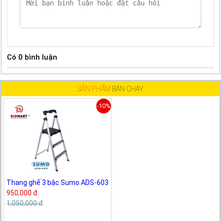
Có
0
bình luận
SẢN PHẨM
BÁN CHẠY
-10%
Thang ghế 3 bậc Sumo ADS-603
950,000 đ
1,050,000 đ