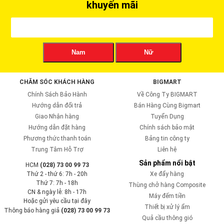
khuyến mãi
Nam
Nữ
CHĂM SÓC KHÁCH HÀNG
BIGMART
Chính Sách Bảo Hành
Về Công Ty BIGMART
Hướng dẫn đổi trả
Bán Hàng Cùng Bigmart
Giao Nhận hàng
Tuyển Dụng
Hướng dẫn đặt hàng
Chính sách bảo mật
Phương thức thanh toán
Bảng tin công ty
Trung Tâm Hỗ Trợ
Liên hệ
Sản phẩm nổi bật
HCM
(028) 73 00 99 73
Thứ 2 - thứ 6: 7h - 20h
Xe đẩy hàng
Thứ 7: 7h - 18h
Thùng chở hàng Composite
CN & ngày lễ: 8h - 17h
Máy đếm tiền
Hoặc gửi yêu cầu tại đây
Thiết bị xử lý ẩm
Thông báo hàng giả
(028) 73 00 99 73
Quả cầu thông gió