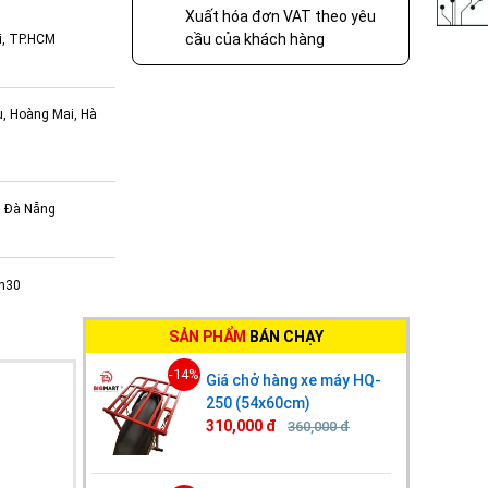
Xuất hóa đơn VAT theo yêu
cầu của khách hàng
i, TP.HCM
ụ, Hoàng Mai, Hà
, Đà Nẵng
7h30
SẢN PHẨM
BÁN CHẠY
-14%
Giá chở hàng xe máy HQ-
250 (54x60cm)
310,000 đ
360,000 đ