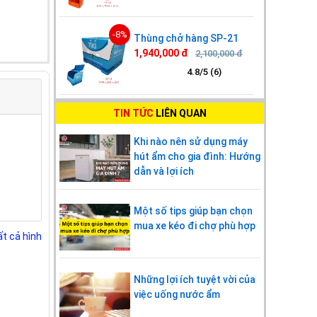
-8%
Thùng chở hàng SP-21
1,940,000 đ
2,100,000 đ
4.8/5 (6)
TIN TỨC
LIÊN QUAN
Khi nào nên sử dụng máy
hút ẩm cho gia đình: Hướng
dẫn và lợi ích
Một số tips giúp bạn chọn
mua xe kéo đi chợ phù hợp
t cả hình
Những lợi ích tuyệt vời của
việc uống nước ẩm