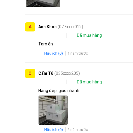
A
Anh Khoa
(077xxxx012)
Đã mua hàng
Tạm ổn
Hữu ích
(
0
)
1 năm trước
C
Cẩm Tú
(035xxxx205)
Đã mua hàng
Hàng đẹp, giao nhanh
Hữu ích
(
0
)
2 năm trước