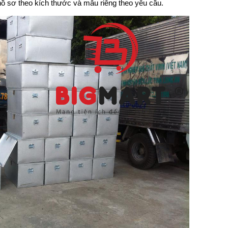
hồ sơ
theo kích thước và mẫu riêng theo yêu cầu.