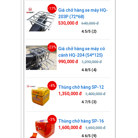
-17%
Giá chở hàng xe máy HQ-
203P (72*68)
530,000 đ
640,000 đ
4.5/5 (2)
-23%
Giá chở hàng xe máy có
cánh HQ-204 (54*125)
990,000 đ
1,290,000 đ
4.8/5 (4)
-4%
Thùng chở hàng SP-12
1,350,000 đ
1,400,000 đ
4.7/5 (3)
-3%
Thùng chở hàng SP-16
1,600,000 đ
1,650,000 đ
4.6/5 (9)