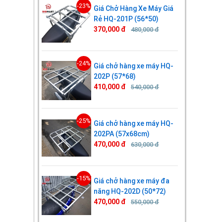
-23%
Giá Chở Hàng Xe Máy Giá
Rẻ HQ-201P (56*50)
370,000 đ
480,000 đ
-24%
Giá chở hàng xe máy HQ-
202P (57*68)
410,000 đ
540,000 đ
-25%
Giá chở hàng xe máy HQ-
202PA (57x68cm)
470,000 đ
630,000 đ
-15%
Giá chở hàng xe máy đa
năng HQ-202D (50*72)
470,000 đ
550,000 đ