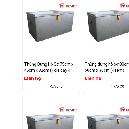
Thùng Đựng Hồ Sơ 75cm x
Thùng đựng hồ sơ 80cm
45cm x 32cm (Tole dày 4
50cm x 30cm (4zem)
zem)
Liên hệ
Liên hệ
4.7/5 (3)
4.7/5 (3)