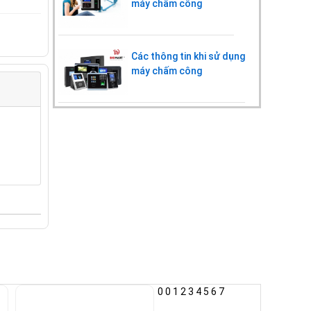
máy chấm công
Các thông tin khi sử dụng
máy chấm công
0
0
1
2
3
4
5
6
7