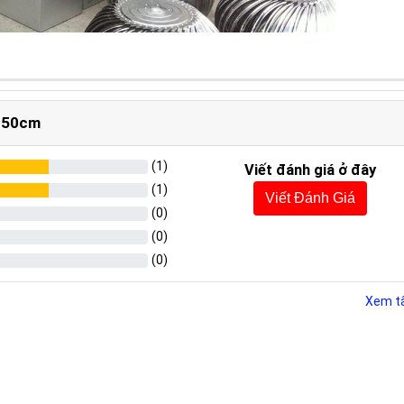
x 50cm
(
1
)
Viết đánh giá ở đây
(
1
)
Viết Đánh Giá
(
0
)
(
0
)
(
0
)
Xem tấ