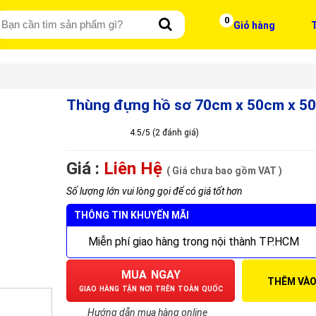
0
Giỏ hàng
T
Thùng đựng hồ sơ 70cm x 50cm x 5
4.5/5 (2 đánh giá)
Giá :
Liên Hệ
( Giá chưa bao gồm VAT )
Số lượng lớn vui lòng gọi để có giá tốt hơn
THÔNG TIN KHUYẾN MÃI
Miễn phí giao hàng trong nội thành TP.HCM
MUA NGAY
THÊM VÀO
GIAO HÀNG TẬN NƠI TRÊN TOÀN QUỐC
Hướng dẫn mua hàng online