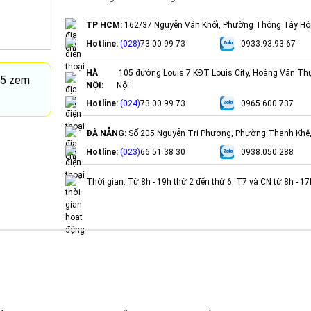
TP HCM:
162/37 Nguyễn Văn Khối, Phường Thông Tây Hộ
Hotline:
(028)
73 00 99 73
0933.93.93.67
HÀ
105 đường Louis 7 KĐT Louis City, Hoàng Văn Th
5.5 zem
NỘI:
Nội
Hotline:
(024)
73 00 99 73
0965.600.737
ĐÀ NẴNG:
Số 205 Nguyễn Tri Phương, Phường Thanh Khê
Hotline:
(023)
66 51 38 30
0938.050.288
Thời gian: Từ 8h - 19h thứ 2 đến thứ 6. T7 và CN từ 8h - 1