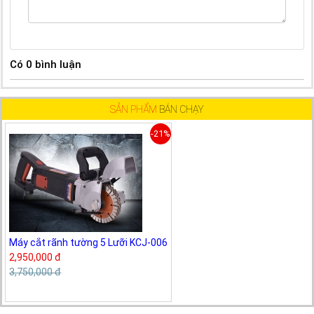
Có
0
bình luận
SẢN PHẨM
BÁN CHẠY
-21%
Máy cắt rãnh tường 5 Lưỡi KCJ-006
2,950,000 đ
3,750,000 đ