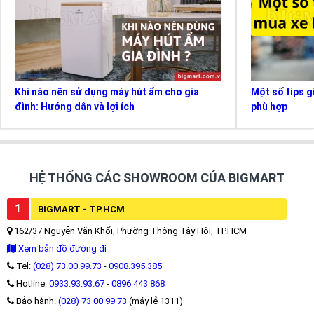
Khi nào nên sử dụng máy hút ẩm cho gia
Một số tips g
đình: Hướng dẫn và lợi ích
phù hợp
HỆ THỐNG CÁC SHOWROOM CỦA BIGMART
1
BIGMART - TP.HCM
162/37 Nguyễn Văn Khối, Phường Thông Tây Hội, TP.HCM
Xem bản đồ đường đi
Tel:
(028) 73.00.99.73
-
0908.395.385
Hotline:
0933.93.93.67
-
0896 443 868
Bảo hành:
(028) 73 00 99 73
(máy lẻ 1311)