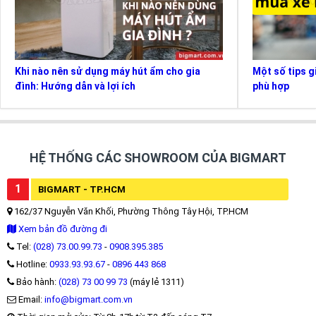
Khi nào nên sử dụng máy hút ẩm cho gia
Một số tips g
đình: Hướng dẫn và lợi ích
phù hợp
HỆ THỐNG CÁC SHOWROOM CỦA BIGMART
1
BIGMART - TP.HCM
162/37 Nguyễn Văn Khối, Phường Thông Tây Hội, TP.HCM
Xem bản đồ đường đi
Tel:
(028) 73.00.99.73
-
0908.395.385
Hotline:
0933.93.93.67
-
0896 443 868
Bảo hành:
(028) 73 00 99 73
(máy lẻ 1311)
Email:
info@bigmart.com.vn