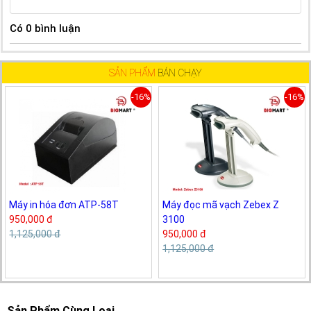
Có
0
bình luận
SẢN PHẨM
BÁN CHẠY
-16%
-16%
Máy in hóa đơn ATP-58T
Máy đọc mã vạch Zebex Z
950,000 đ
3100
1,125,000 đ
950,000 đ
1,125,000 đ
Sản Phẩm Cùng Loại