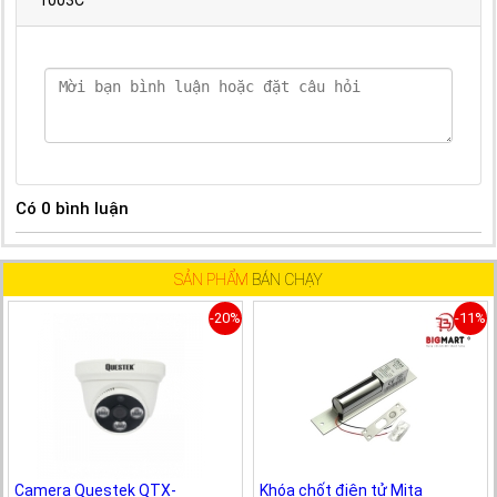
Có
0
bình luận
SẢN PHẨM
BÁN CHẠY
-20%
-11%
Camera Questek QTX-
Khóa chốt điện tử Mita