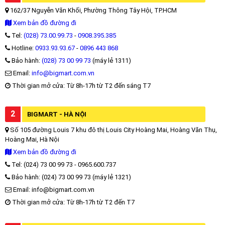
162/37 Nguyễn Văn Khối, Phường Thông Tây Hội, TP.HCM
Xem bản đồ đường đi
Tel:
(028) 73.00.99.73
-
0908.395.385
Hotline:
0933.93.93.67
-
0896 443 868
Bảo hành:
(028) 73 00 99 73
(máy lẻ 1311)
Email:
info@bigmart.com.vn
Thời gian mở cửa: Từ 8h-17h từ T2 đến sáng T7
2
BIGMART - HÀ NỘI
Số 105 đường Louis 7 khu đô thị Louis City Hoàng Mai, Hoàng Văn Thụ,
Hoàng Mai, Hà Nội
Xem bản đồ đường đi
Tel: (024) 73 00 99 73 - 0965.600.737
Bảo hành: (024) 73 00 99 73 (máy lẻ 1321)
Email: info@bigmart.com.vn
Thời gian mở cửa: Từ 8h-17h từ T2 đến T7