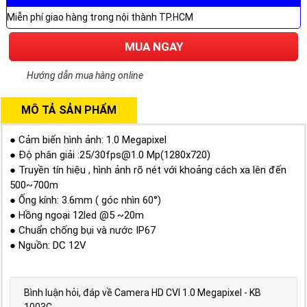
Miễn phí giao hàng trong nội thành TP.HCM
MUA NGAY
Hướng dẫn mua hàng online
MÔ TẢ SẢN PHẨM
● Cảm biến hình ảnh: 1.0 Megapixel
● Độ phân giải :25/30fps@1.0 Mp(1280x720)
● Truyền tín hiệu , hình ảnh rõ nét với khoảng cách xa lên đến
500~700m
● Ống kính: 3.6mm ( góc nhìn 60°)
● Hồng ngoại 12led @5 ~20m
● Chuẩn chống bụi và nước IP67
● Nguồn: DC 12V
Bình luận hỏi, đáp về Camera HD CVI 1.0 Megapixel - KB
1003C