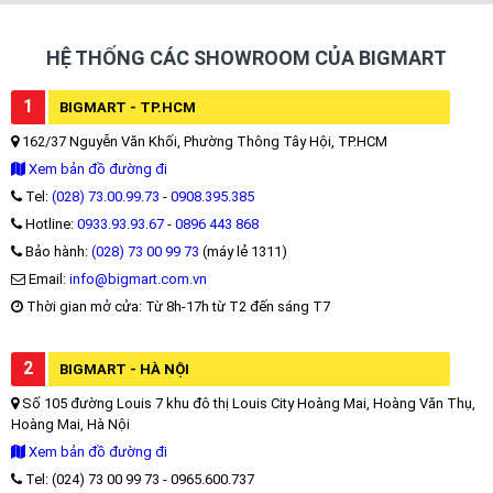
HỆ THỐNG CÁC SHOWROOM CỦA BIGMART
1
BIGMART - TP.HCM
162/37 Nguyễn Văn Khối, Phường Thông Tây Hội, TP.HCM
Xem bản đồ đường đi
Tel:
(028) 73.00.99.73
-
0908.395.385
Hotline:
0933.93.93.67
-
0896 443 868
Bảo hành:
(028) 73 00 99 73
(máy lẻ 1311)
Email:
info@bigmart.com.vn
Thời gian mở cửa: Từ 8h-17h từ T2 đến sáng T7
2
BIGMART - HÀ NỘI
Số 105 đường Louis 7 khu đô thị Louis City Hoàng Mai, Hoàng Văn Thụ,
Hoàng Mai, Hà Nội
Xem bản đồ đường đi
Tel: (024) 73 00 99 73 - 0965.600.737