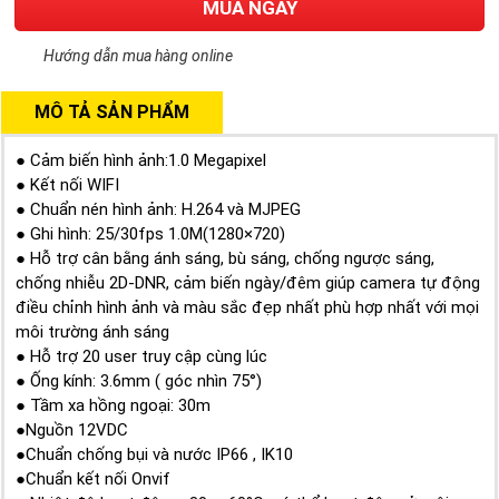
MUA NGAY
Hướng dẫn mua hàng online
MÔ TẢ SẢN PHẨM
● Cảm biến hình ảnh:1.0 Megapixel
● Kết nối WIFI
● Chuẩn nén hình ảnh: H.264 và MJPEG
● Ghi hình: 25/30fps 1.0M(1280×720)
● Hỗ trợ cân bằng ánh sáng, bù sáng, chống ngược sáng,
chống nhiễu 2D-DNR, cảm biến ngày/đêm giúp camera tự động
điều chỉnh hình ảnh và màu sắc đẹp nhất phù hợp nhất với mọi
môi trường ánh sáng
● Hỗ trợ 20 user truy cập cùng lúc
● Ống kính: 3.6mm ( góc nhìn 75°)
● Tầm xa hồng ngoại: 30m
●Nguồn 12VDC
●Chuẩn chống bụi và nước IP66 , IK10
●Chuẩn kết nối Onvif