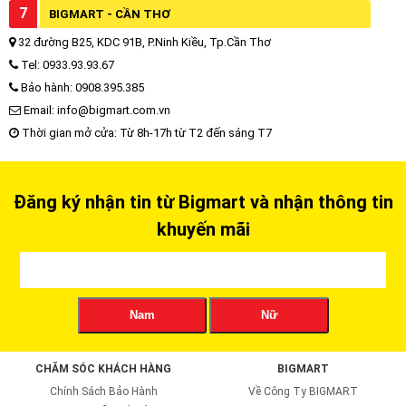
7
BIGMART - CẦN THƠ
32 đường B25, KDC 91B, P.Ninh Kiều, Tp.Cần Thơ
Tel: 0933.93.93.67
Bảo hành: 0908.395.385
Email: info@bigmart.com.vn
Thời gian mở cửa: Từ 8h-17h từ T2 đến sáng T7
Đăng ký nhận tin từ Bigmart và nhận thông tin
khuyến mãi
Nam
Nữ
CHĂM SÓC KHÁCH HÀNG
BIGMART
Chính Sách Bảo Hành
Về Công Ty BIGMART