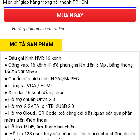
Miễn phí giao hàng trong nội thành TP.HCM
MUA NGAY
Hướng dẫn mua hàng online
MÔ TẢ SẢN PHẨM
● Đầu ghi hình NVR 16 kênh
● Cổng vào: 16 kênh IP độ phân giải lên đến 5 Mp , băng thông
tối đa 200Mbps
● Chuẩn nén hình ảnh: H.264/MJPEG
● Cổng ra: VGA / HDMI
● Xem lại: 16 kênh đồng thời
● Hỗ trợ chuẩn Onvif 2.3
● Hỗ trợ: 2 SATA x 4TB, 2USB 2.0
● Hỗ trợ Cloud , QR Code :dễ dàng cài đặt ,quan sát qua phần
mềm trên điện thoại
● Hỗ trợ: RJ45, âm thanh hai chiều
● Hỗ trợ 128 user truy cập cùng lúc thích hợp cho những dự án