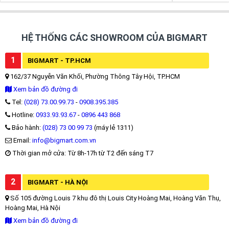
HỆ THỐNG CÁC SHOWROOM CỦA BIGMART
1
BIGMART - TP.HCM
162/37 Nguyễn Văn Khối, Phường Thông Tây Hội, TP.HCM
Xem bản đồ đường đi
Tel:
(028) 73.00.99.73
-
0908.395.385
Hotline:
0933.93.93.67
-
0896 443 868
Bảo hành:
(028) 73 00 99 73
(máy lẻ 1311)
Email:
info@bigmart.com.vn
Thời gian mở cửa: Từ 8h-17h từ T2 đến sáng T7
2
BIGMART - HÀ NỘI
Số 105 đường Louis 7 khu đô thị Louis City Hoàng Mai, Hoàng Văn Thụ,
Hoàng Mai, Hà Nội
Xem bản đồ đường đi