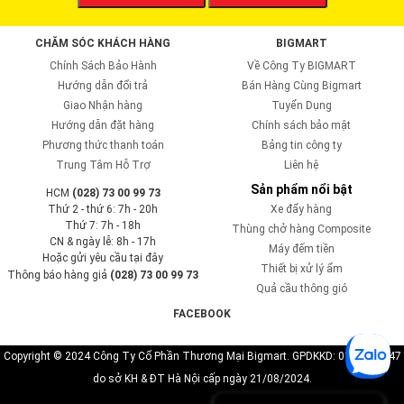
CHĂM SÓC KHÁCH HÀNG
BIGMART
Chính Sách Bảo Hành
Về Công Ty BIGMART
Hướng dẫn đổi trả
Bán Hàng Cùng Bigmart
Giao Nhận hàng
Tuyển Dụng
Hướng dẫn đặt hàng
Chính sách bảo mật
Phương thức thanh toán
Bảng tin công ty
Trung Tâm Hỗ Trợ
Liên hệ
Sản phẩm nổi bật
HCM
(028) 73 00 99 73
Thứ 2 - thứ 6: 7h - 20h
Xe đẩy hàng
Thứ 7: 7h - 18h
Thùng chở hàng Composite
CN & ngày lễ: 8h - 17h
Máy đếm tiền
Hoặc gửi yêu cầu tại đây
Thiết bị xử lý ẩm
Thông báo hàng giả
(028) 73 00 99 73
Quả cầu thông gió
FACEBOOK
Copyright © 2024 Công Ty Cổ Phần Thương Mại Bigmart. GPDKKD: 0110819747
do sở KH & ĐT Hà Nội cấp ngày 21/08/2024.