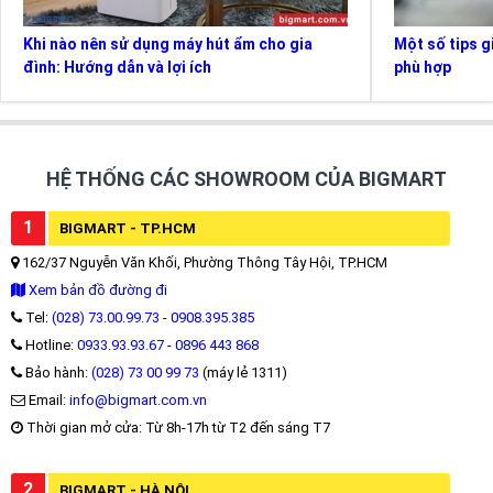
Khi nào nên sử dụng máy hút ẩm cho gia
Một số tips g
đình: Hướng dẫn và lợi ích
phù hợp
HỆ THỐNG CÁC SHOWROOM CỦA BIGMART
1
BIGMART - TP.HCM
162/37 Nguyễn Văn Khối, Phường Thông Tây Hội, TP.HCM
Xem bản đồ đường đi
Tel:
(028) 73.00.99.73
-
0908.395.385
Hotline:
0933.93.93.67
-
0896 443 868
Bảo hành:
(028) 73 00 99 73
(máy lẻ 1311)
Email:
info@bigmart.com.vn
Thời gian mở cửa: Từ 8h-17h từ T2 đến sáng T7
2
BIGMART - HÀ NỘI