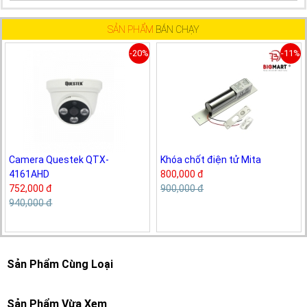
SẢN PHẨM
BÁN CHẠY
-20%
-11%
Camera Questek QTX-
Khóa chốt điện tử Mita
4161AHD
800,000 đ
752,000 đ
900,000 đ
940,000 đ
Sản Phẩm Cùng Loại
Sản Phẩm Vừa Xem