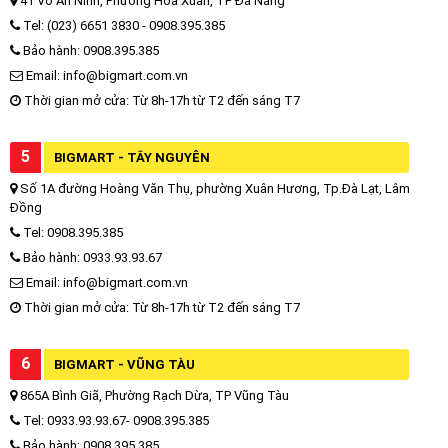
41 Võ An Ninh, Phường Hòa Xuân, TP Đà Nẵng
Tel: (023) 6651 3830 - 0908.395.385
Bảo hành: 0908.395.385
Email: info@bigmart.com.vn
Thời gian mở cửa: Từ 8h-17h từ T2 đến sáng T7
5
BIGMART - TÂY NGUYÊN
Số 1A đường Hoàng Văn Thụ, phường Xuân Hương, Tp.Đà Lạt, Lâm
Đồng
Tel: 0908.395.385
Bảo hành: 0933.93.93.67
Email: info@bigmart.com.vn
Thời gian mở cửa: Từ 8h-17h từ T2 đến sáng T7
6
BIGMART - VŨNG TÀU
865A Bình Giã, Phường Rạch Dừa, TP Vũng Tàu
Tel: 0933.93.93.67- 0908.395.385
Bảo hành: 0908.395.385