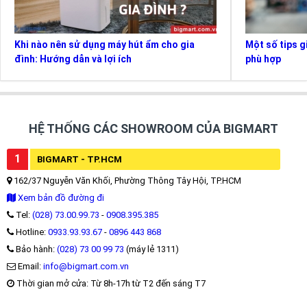
Khi nào nên sử dụng máy hút ẩm cho gia
Một số tips g
đình: Hướng dẫn và lợi ích
phù hợp
HỆ THỐNG CÁC SHOWROOM CỦA BIGMART
1
BIGMART - TP.HCM
162/37 Nguyễn Văn Khối, Phường Thông Tây Hội, TP.HCM
Xem bản đồ đường đi
Tel:
(028) 73.00.99.73
-
0908.395.385
Hotline:
0933.93.93.67
-
0896 443 868
Bảo hành:
(028) 73 00 99 73
(máy lẻ 1311)
Email:
info@bigmart.com.vn
Thời gian mở cửa: Từ 8h-17h từ T2 đến sáng T7