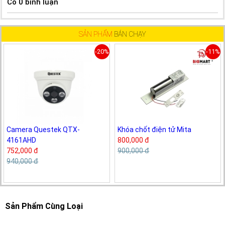
Có
0
bình luận
SẢN PHẨM
BÁN CHẠY
-20%
-11%
Camera Questek QTX-
Khóa chốt điện tử Mita
4161AHD
800,000 đ
752,000 đ
900,000 đ
940,000 đ
Sản Phẩm Cùng Loại