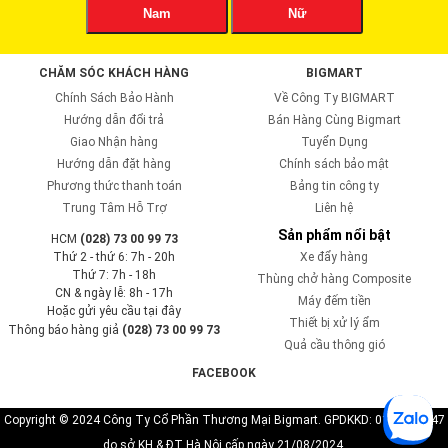
Nam
Nữ
CHĂM SÓC KHÁCH HÀNG
BIGMART
Chính Sách Bảo Hành
Về Công Ty BIGMART
Hướng dẫn đổi trả
Bán Hàng Cùng Bigmart
Giao Nhận hàng
Tuyển Dụng
Hướng dẫn đặt hàng
Chính sách bảo mật
Phương thức thanh toán
Bảng tin công ty
Trung Tâm Hỗ Trợ
Liên hệ
Sản phẩm nổi bật
HCM
(028) 73 00 99 73
Thứ 2 - thứ 6: 7h - 20h
Xe đẩy hàng
Thứ 7: 7h - 18h
Thùng chở hàng Composite
CN & ngày lễ: 8h - 17h
Máy đếm tiền
Hoặc gửi yêu cầu tại đây
Thiết bị xử lý ẩm
Thông báo hàng giả
(028) 73 00 99 73
Quả cầu thông gió
FACEBOOK
Copyright © 2024 Công Ty Cổ Phần Thương Mại Bigmart. GPDKKD: 0110819747
do sở KH & ĐT Hà Nội cấp ngày 21/08/2024.