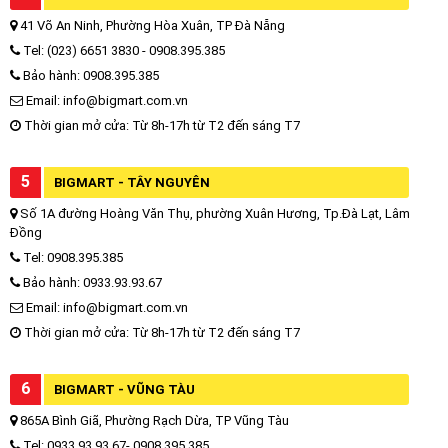
41 Võ An Ninh, Phường Hòa Xuân, TP Đà Nẵng
Tel: (023) 6651 3830 - 0908.395.385
Bảo hành: 0908.395.385
Email: info@bigmart.com.vn
Thời gian mở cửa: Từ 8h-17h từ T2 đến sáng T7
5
BIGMART - TÂY NGUYÊN
Số 1A đường Hoàng Văn Thụ, phường Xuân Hương, Tp.Đà Lạt, Lâm
Đồng
Tel: 0908.395.385
Bảo hành: 0933.93.93.67
Email: info@bigmart.com.vn
Thời gian mở cửa: Từ 8h-17h từ T2 đến sáng T7
6
BIGMART - VŨNG TÀU
865A Bình Giã, Phường Rạch Dừa, TP Vũng Tàu
Tel: 0933.93.93.67- 0908.395.385