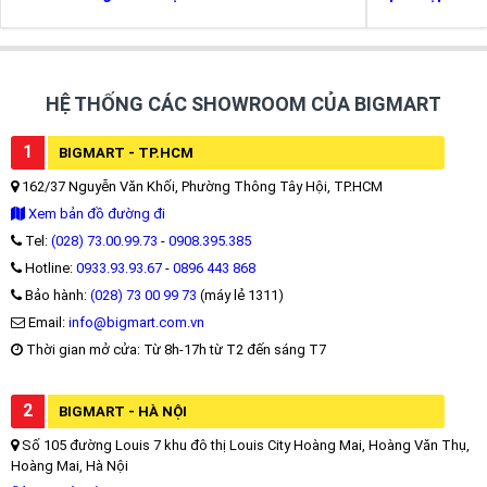
HỆ THỐNG CÁC SHOWROOM CỦA BIGMART
1
BIGMART - TP.HCM
162/37 Nguyễn Văn Khối, Phường Thông Tây Hội, TP.HCM
Xem bản đồ đường đi
Tel:
(028) 73.00.99.73
-
0908.395.385
Hotline:
0933.93.93.67
-
0896 443 868
Bảo hành:
(028) 73 00 99 73
(máy lẻ 1311)
Email:
info@bigmart.com.vn
Thời gian mở cửa: Từ 8h-17h từ T2 đến sáng T7
2
BIGMART - HÀ NỘI
Số 105 đường Louis 7 khu đô thị Louis City Hoàng Mai, Hoàng Văn Thụ,
Hoàng Mai, Hà Nội