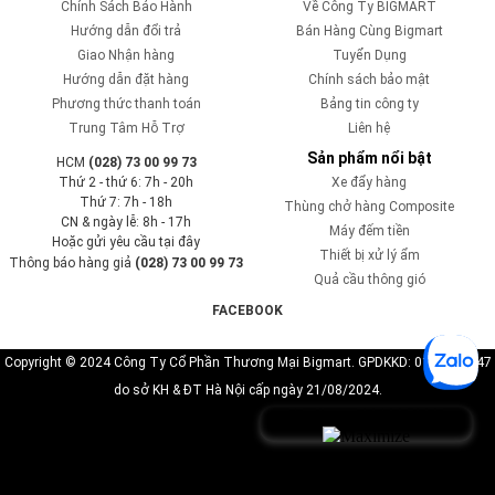
Chính Sách Bảo Hành
Về Công Ty BIGMART
Hướng dẫn đổi trả
Bán Hàng Cùng Bigmart
Giao Nhận hàng
Tuyển Dụng
Hướng dẫn đặt hàng
Chính sách bảo mật
Phương thức thanh toán
Bảng tin công ty
Trung Tâm Hỗ Trợ
Liên hệ
Sản phẩm nổi bật
HCM
(028) 73 00 99 73
Thứ 2 - thứ 6: 7h - 20h
Xe đẩy hàng
Thứ 7: 7h - 18h
Thùng chở hàng Composite
CN & ngày lễ: 8h - 17h
Máy đếm tiền
Hoặc gửi yêu cầu tại đây
Thiết bị xử lý ẩm
Thông báo hàng giả
(028) 73 00 99 73
Quả cầu thông gió
FACEBOOK
Copyright © 2024 Công Ty Cổ Phần Thương Mại Bigmart. GPDKKD: 0110819747
do sở KH & ĐT Hà Nội cấp ngày 21/08/2024.