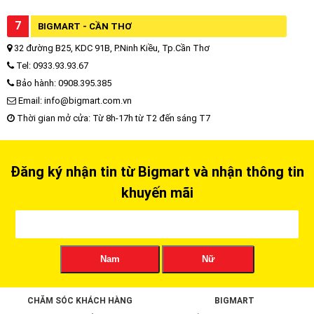
7
BIGMART - CẦN THƠ
32 đường B25, KDC 91B, P.Ninh Kiều, Tp.Cần Thơ
Tel: 0933.93.93.67
Bảo hành: 0908.395.385
Email: info@bigmart.com.vn
Thời gian mở cửa: Từ 8h-17h từ T2 đến sáng T7
Đăng ký nhận tin từ Bigmart và nhận thông tin
khuyến mãi
Nam
Nữ
CHĂM SÓC KHÁCH HÀNG
BIGMART