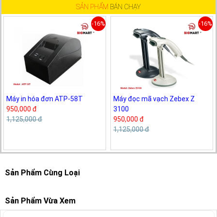
SẢN PHẨM
BÁN CHẠY
-16%
-16%
Máy in hóa đơn ATP-58T
Máy đọc mã vạch Zebex Z
950,000 đ
3100
1,125,000 đ
950,000 đ
1,125,000 đ
Sản Phẩm Cùng Loại
Sản Phẩm Vừa Xem