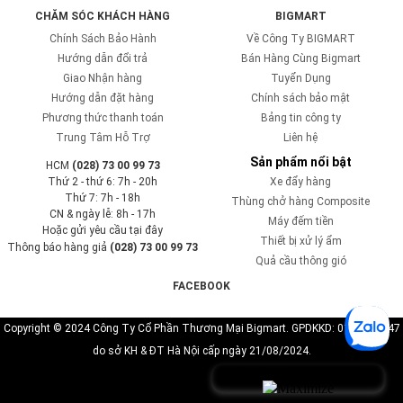
CHĂM SÓC KHÁCH HÀNG
BIGMART
Chính Sách Bảo Hành
Về Công Ty BIGMART
Hướng dẫn đổi trả
Bán Hàng Cùng Bigmart
Giao Nhận hàng
Tuyển Dụng
Hướng dẫn đặt hàng
Chính sách bảo mật
Phương thức thanh toán
Bảng tin công ty
Trung Tâm Hỗ Trợ
Liên hệ
Sản phẩm nổi bật
HCM
(028) 73 00 99 73
Thứ 2 - thứ 6: 7h - 20h
Xe đẩy hàng
Thứ 7: 7h - 18h
Thùng chở hàng Composite
CN & ngày lễ: 8h - 17h
Máy đếm tiền
Hoặc gửi yêu cầu tại đây
Thiết bị xử lý ẩm
Thông báo hàng giả
(028) 73 00 99 73
Quả cầu thông gió
FACEBOOK
Copyright © 2024 Công Ty Cổ Phần Thương Mại Bigmart. GPDKKD: 0110819747
do sở KH & ĐT Hà Nội cấp ngày 21/08/2024.