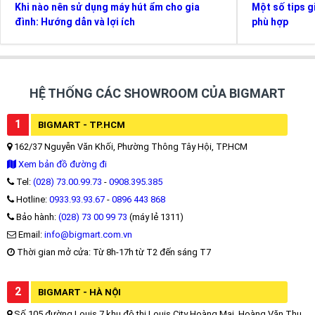
Khi nào nên sử dụng máy hút ẩm cho gia
Một số tips g
đình: Hướng dẫn và lợi ích
phù hợp
HỆ THỐNG CÁC SHOWROOM CỦA BIGMART
1
BIGMART - TP.HCM
162/37 Nguyễn Văn Khối, Phường Thông Tây Hội, TP.HCM
Xem bản đồ đường đi
Tel:
(028) 73.00.99.73
-
0908.395.385
Hotline:
0933.93.93.67
-
0896 443 868
Bảo hành:
(028) 73 00 99 73
(máy lẻ 1311)
Email:
info@bigmart.com.vn
Thời gian mở cửa: Từ 8h-17h từ T2 đến sáng T7
2
BIGMART - HÀ NỘI
Số 105 đường Louis 7 khu đô thị Louis City Hoàng Mai, Hoàng Văn Thụ,