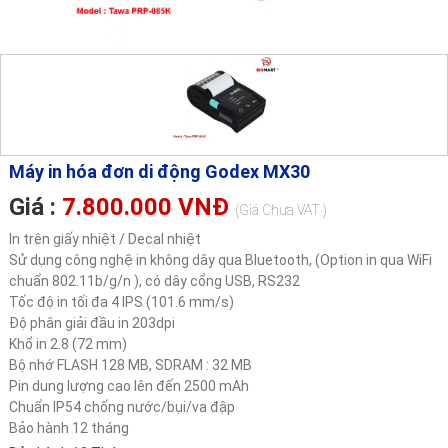
Máy in hóa đơn di động Godex MX30
Giá :
7.800.000 VNĐ
(Giá Chưa VAT )
In trên giấy nhiệt / Decal nhiệt
Sử dụng công nghệ in không dây qua Bluetooth, (Option in qua WiFi
chuẩn 802.11b/g/n ), có dây cổng USB, RS232
Tốc độ in tối đa 4 IPS (101.6 mm/s)
Độ phân giải đầu in 203dpi
Khổ in 2.8 (72 mm)
Bộ nhớ FLASH 128 MB, SDRAM : 32 MB
Pin dung lượng cao lên đến 2500 mAh
Chuẩn IP54 chống nước/bụi/va đập
Bảo hành 12 tháng