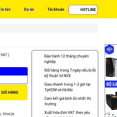
in tức
Dự án
Tài khoản
HOTLINE
 VAT )
Bảo hành 12 tháng chuyên
nghiệp
Đổi hàng trong 7 ngày nếu bị lỗi
kỹ thuật từ NSX
Giao nhanh trong 1-2 giờ tại
TpHCM và Hà Nội
 GIỎ HÀNG
Cam kết giá bình ổn nhất thị
trường
Xuất hóa đơn VAT theo yêu
i, TP.HCM