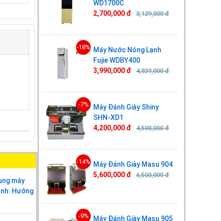
WD1700C
2,700,000 đ
3,129,000 đ
-18%
Máy Nước Nóng Lạnh
Fujie WDBY400
3,990,000 đ
4,839,000 đ
-7%
Máy Đánh Giày Shiny
SHN-XD1
4,200,000 đ
4,500,000 đ
-14%
Máy Đánh Giày Masu 904
5,600,000 đ
6,500,000 đ
dụng máy
ình: Hướng
-9%
Máy Đánh Giày Masu 905