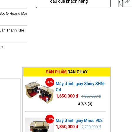
cầu của khách hàng
Sở, Q.Hoàng Mai
Quận Thanh Khê
h30
SẢN PHẨM
BÁN CHẠY
-8%
Máy đánh giày Shiny SHN-
G4
1,650,000 đ
1,800,000 đ
4.7/5 (3)
-16%
Máy đánh giày Masu 902
1,850,000 đ
2,200,000 đ