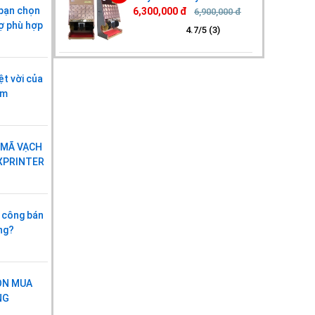
 bạn chọn
6,300,000 đ
6,900,000 đ
ợ phù hợp
4.7/5 (3)
ệt vời của
ẩm
 MÃ VẠCH
XPRINTER
 công bán
ờng?
ỌN MUA
NG