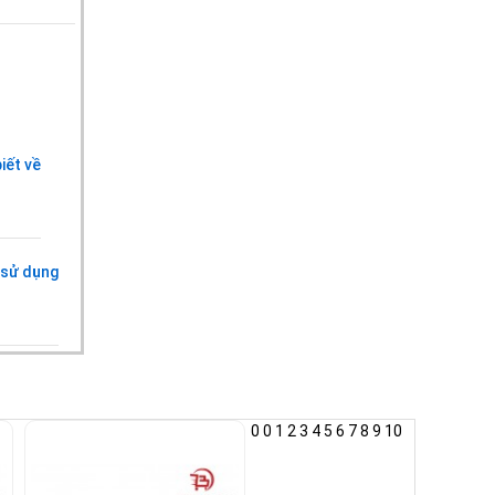
iết về
i sử dụng
0
0
1
2
3
4
5
6
7
8
9
10