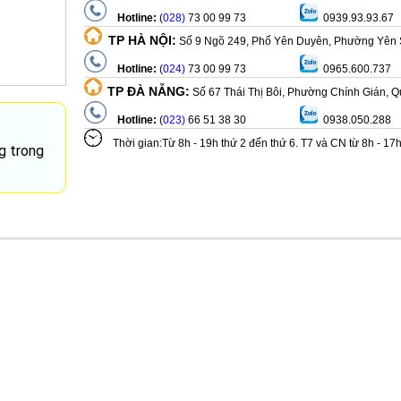
Hotline:
(
028)
73 00 99 73
0939.93.93.67
TP HÀ NỘI:
Số 9 Ngõ 249, Phố Yên Duyên, Phường Yên 
Hotline:
(
024)
73 00 99 73
0965.600.737
TP ĐÀ NẴNG:
Số 67 Thái Thị Bôi, Phường Chính Gián, 
Hotline:
(
023)
66 51 38 30
0938.050.288
Thời gian:Từ 8h - 19h thứ 2 đến thứ 6. T7 và CN từ 8h - 17
g trong