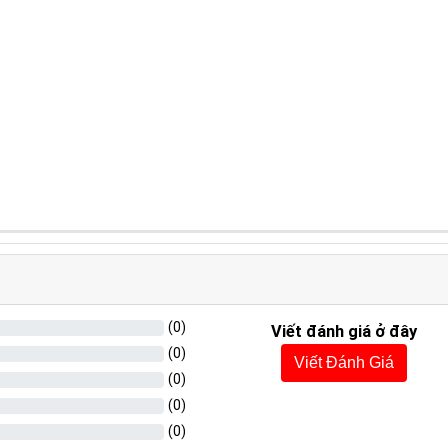
(
0
)
Viết đánh giá ở đây
(
0
)
Viết Đánh Giá
(
0
)
(
0
)
(
0
)