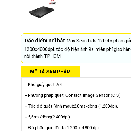
Đặc điểm nổi bật
Máy Scan Lide 120 độ phân giải
1200x4800dpi, tốc độ hiện ảnh 9s, miễn phí giao hàn
nội thành TPHCM
MÔ TẢ SẢN PHẨM
- Khổ giấy quét: A4.
- Phương pháp quét: Contact Image Sensor (CIS)
- Tốc độ quét (ảnh màu):2,8ms/dòng (1.200dpi),
- 5,6ms/dòng(2.400dpi)
- Độ phân giải: tối đa 1.200 x 4.800 dpi.