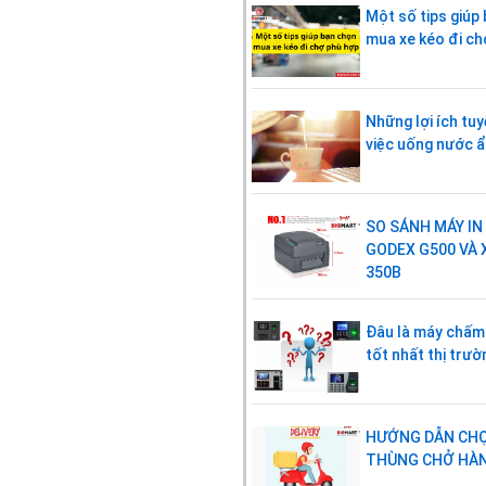
Một số tips giúp
mua xe kéo đi ch
Những lợi ích tuy
việc uống nước 
SO SÁNH MÁY IN
GODEX G500 VÀ 
350B
Đâu là máy chấm
tốt nhất thị trư
HƯỚNG DẪN CH
THÙNG CHỞ HÀ