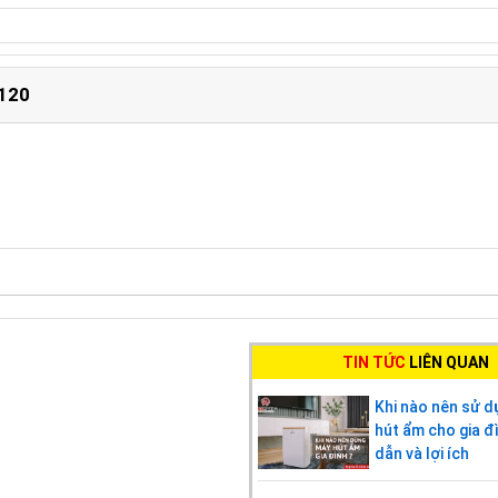
 120
TIN TỨC
LIÊN QUAN
Khi nào nên sử 
hút ẩm cho gia đ
dẫn và lợi ích