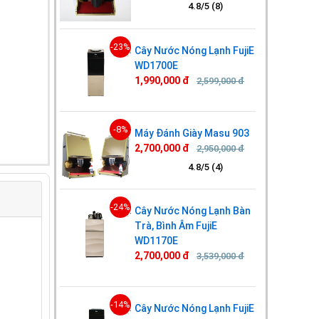
4.8/5 (8)
-23%
Cây Nước Nóng Lạnh FujiE
WD1700E
1,990,000 đ
2,599,000 đ
-8%
Máy Đánh Giày Masu 903
2,700,000 đ
2,950,000 đ
4.8/5 (4)
-24%
Cây Nước Nóng Lạnh Bàn
Trà, Bình Âm FujiE
WD1170E
2,700,000 đ
3,539,000 đ
-14%
Cây Nước Nóng Lạnh FujiE