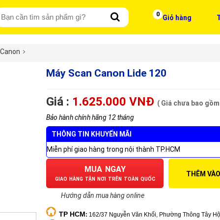
0
Giỏ hàng
T
 Canon
Máy Scan Canon Lide 120
Giá :
1.625.000 VNĐ
( Giá chưa bao gồm
Bảo hành chính hãng 12 tháng
THÔNG TIN KHUYẾN MÃI
Miễn phí giao hàng trong nội thành TP.HCM
MUA NGAY
THÊM VÀO
GIAO HÀNG TẬN NƠI TRÊN TOÀN QUỐC
Hướng dẫn mua hàng online
TP HCM
:
162/37 Nguyễn Văn Khối, Phường Thông Tây Hộ