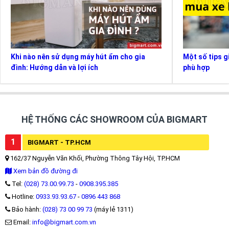
Khi nào nên sử dụng máy hút ẩm cho gia
Một số tips g
đình: Hướng dẫn và lợi ích
phù hợp
HỆ THỐNG CÁC SHOWROOM CỦA BIGMART
1
BIGMART - TP.HCM
162/37 Nguyễn Văn Khối, Phường Thông Tây Hội, TP.HCM
Xem bản đồ đường đi
Tel:
(028) 73.00.99.73
-
0908.395.385
Hotline:
0933.93.93.67
-
0896 443 868
Bảo hành:
(028) 73 00 99 73
(máy lẻ 1311)
Email:
info@bigmart.com.vn