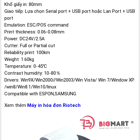
Khổ giấy in: 80mm
Giao tiếp: Lựa chọn Serial port + USB port hoặc Lan Port + USB
port
Emulation: ESC/POS command
Print thickness: 0.06-0.08mm
Power: DC24V/2.5A
Cutter: Full or Partial cut
Reliability print: 100km
Weight: 1.60kg
Temperature: 0-45℃
Contrast humidity: 10-80％
Drivers: Win9X/Win2000//Win2003/Win Vista/ Win 7/Window XP
/win8/Win8.1/Win10/linux
Compatible with ESPON,SAMSUNG
Xem thêm
Máy in hóa đơn Riotech