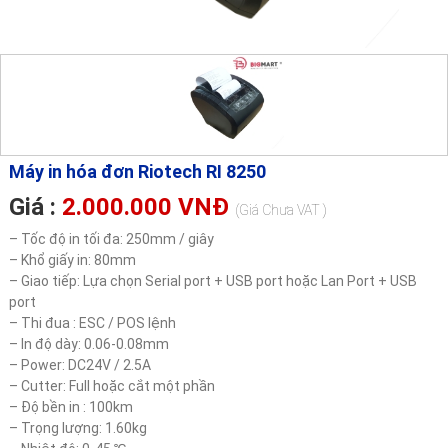
Máy in hóa đơn Riotech RI 8250
Giá :
2.000.000 VNĐ
(Giá Chưa VAT )
– Tốc độ in tối đa: 250mm / giây
– Khổ giấy in: 80mm
– Giao tiếp: Lựa chọn Serial port + USB port hoặc Lan Port + USB
port
– Thi đua : ESC / POS lệnh
– In độ dày: 0.06-0.08mm
– Power: DC24V / 2.5A
– Cutter: Full hoặc cắt một phần
– Độ bền in : 100km
– Trọng lượng: 1.60kg