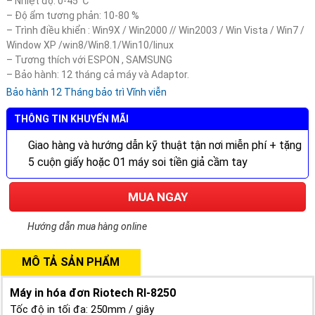
– Nhiệt độ: 0-45 ℃
– Độ ẩm tương phản: 10-80 %
– Trình điều khiển : Win9X / Win2000 // Win2003 / Win Vista / Win7 /
Window XP /win8/Win8.1/Win10/linux
– Tương thích với ESPON , SAMSUNG
– Bảo hành: 12 tháng cả máy và Adaptor.
Bảo hành 12 Tháng bảo trì Vĩnh viễn
THÔNG TIN KHUYẾN MÃI
Giao hàng và hướng dẫn kỹ thuật tận nơi miễn phí + tặng
5 cuộn giấy hoặc 01 máy soi tiền giả cầm tay
MUA NGAY
Hướng dẫn mua hàng online
MÔ TẢ SẢN PHẨM
Máy in hóa đơn Riotech RI-8250
Tốc độ in tối đa: 250mm / giây