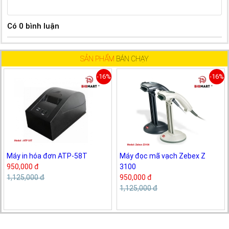
Có
0
bình luận
SẢN PHẨM
BÁN CHẠY
-16%
-16%
Máy in hóa đơn ATP-58T
Máy đọc mã vạch Zebex Z
950,000 đ
3100
1,125,000 đ
950,000 đ
1,125,000 đ