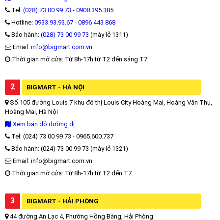
Tel:
(028) 73.00.99.73
-
0908.395.385
Hotline:
0933.93.93.67
-
0896 443 868
Bảo hành:
(028) 73 00 99 73
(máy lẻ 1311)
Email:
info@bigmart.com.vn
Thời gian mở cửa: Từ 8h-17h từ T2 đến sáng T7
2
BIGMART - HÀ NỘI
Số 105 đường Louis 7 khu đô thị Louis City Hoàng Mai, Hoàng Văn Thụ,
Hoàng Mai, Hà Nội
Xem bản đồ đường đi
Tel: (024) 73 00 99 73 - 0965.600.737
Bảo hành: (024) 73 00 99 73 (máy lẻ 1321)
Email: info@bigmart.com.vn
Thời gian mở cửa: Từ 8h-17h từ T2 đến T7
3
BIGMART - HẢI PHÒNG
44 đường An Lạc 4, Phường Hồng Bàng, Hải Phòng