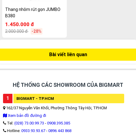
Thang nhôm rút gọn JUMBO
B380
1.450.000 đ
2.000.000 đ
-28%
Bài viết liên quan
HỆ THỐNG CÁC SHOWROOM CỦA BIGMART
1
BIGMART - TP.HCM
162/37 Nguyễn Văn Khối, Phường Thông Tây Hội, TP.HCM
Xem bản đồ đường đi
Tel:
(028) 73.00.99.73
-
0908.395.385
Hotline:
0933.93.93.67
-
0896 443 868