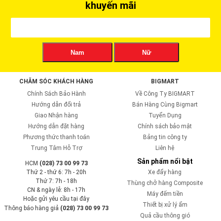
khuyến mãi
Nam
Nữ
CHĂM SÓC KHÁCH HÀNG
BIGMART
Chính Sách Bảo Hành
Về Công Ty BIGMART
Hướng dẫn đổi trả
Bán Hàng Cùng Bigmart
Giao Nhận hàng
Tuyển Dụng
Hướng dẫn đặt hàng
Chính sách bảo mật
Phương thức thanh toán
Bảng tin công ty
Trung Tâm Hỗ Trợ
Liên hệ
Sản phẩm nổi bật
HCM
(028) 73 00 99 73
Thứ 2 - thứ 6: 7h - 20h
Xe đẩy hàng
Thứ 7: 7h - 18h
Thùng chở hàng Composite
CN & ngày lễ: 8h - 17h
Máy đếm tiền
Hoặc gửi yêu cầu tại đây
Thiết bị xử lý ẩm
Thông báo hàng giả
(028) 73 00 99 73
Quả cầu thông gió