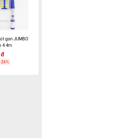
rút gọn JUMBO
o 4.4m
 đ
-26%