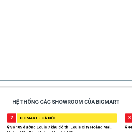
HỆ THỐNG CÁC SHOWROOM CỦA BIGMART
2
3
BIGMART - HÀ NỘI
Số 105 đường Louis 7 khu đô thị Louis City Hoàng Mai,
44