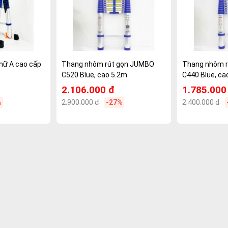
hữ A cao cấp
Thang nhôm rút gọn JUMBO
Thang nhôm 
C520 Blue, cao 5.2m
C440 Blue, ca
2.106.000 đ
1.785.000
%
2.900.000 đ
-27%
2.400.000 đ