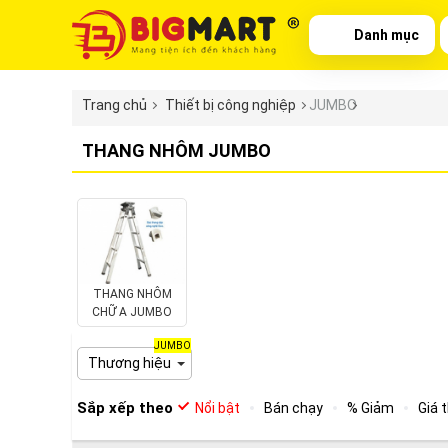
Danh mục
Trang chủ
Thiết bị công nghiệp
JUMBO
THANG NHÔM JUMBO
THANG NHÔM
CHỮ A JUMBO
JUMBO
Thương hiệu
Sắp xếp theo
Nổi bật
Bán chạy
% Giảm
Giá 