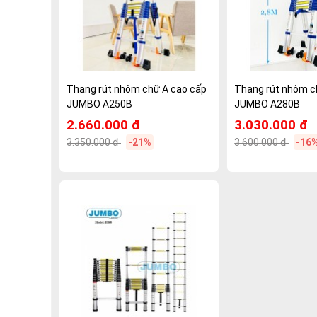
Thang rút nhôm chữ A cao cấp
Thang rút nhôm c
JUMBO A250B
JUMBO A280B
2.660.000 đ
3.030.000 đ
3.350.000 đ
-21%
3.600.000 đ
-16