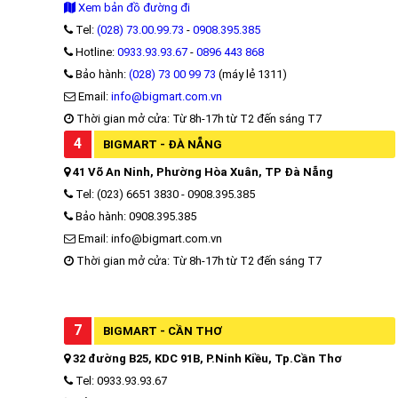
Xem bản đồ đường đi
Tel:
(028) 73.00.99.73
-
0908.395.385
Hotline:
0933.93.93.67
-
0896 443 868
Bảo hành:
(028) 73 00 99 73
(máy lẻ 1311)
Email:
info@bigmart.com.vn
Thời gian mở cửa: Từ 8h-17h từ T2 đến sáng T7
4
BIGMART - ĐÀ NẴNG
41 Võ An Ninh, Phường Hòa Xuân, TP Đà Nẵng
Tel: (023) 6651 3830 - 0908.395.385
Bảo hành: 0908.395.385
Email: info@bigmart.com.vn
Thời gian mở cửa: Từ 8h-17h từ T2 đến sáng T7
7
BIGMART - CẦN THƠ
32 đường B25, KDC 91B, P.Ninh Kiều, Tp.Cần Thơ
Tel: 0933.93.93.67