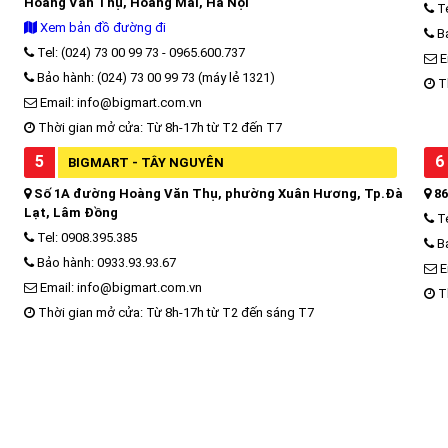
Hoàng Văn Thụ, Hoàng Mai, Hà Nội
Te
Xem bản đồ đường đi
Bả
Tel: (024) 73 00 99 73 - 0965.600.737
E
Bảo hành: (024) 73 00 99 73 (máy lẻ 1321)
Th
Email: info@bigmart.com.vn
Thời gian mở cửa: Từ 8h-17h từ T2 đến T7
5
6
BIGMART - TÂY NGUYÊN
Số 1A đường Hoàng Văn Thụ, phường Xuân Hương, Tp.Đà
86
Lạt, Lâm Đồng
Te
Tel: 0908.395.385
Bả
Bảo hành: 0933.93.93.67
E
Email: info@bigmart.com.vn
Th
Thời gian mở cửa: Từ 8h-17h từ T2 đến sáng T7