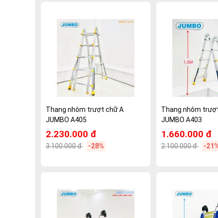
Thang nhôm trượt chữ A
Thang nhôm trượt
JUMBO A405
JUMBO A403
2.230.000 đ
1.660.000 đ
3.100.000 đ
-28%
2.100.000 đ
-21