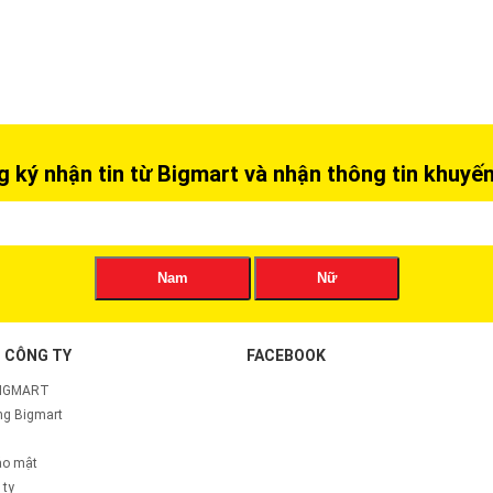
 ký nhận tin từ Bigmart và nhận thông tin khuyế
Nam
Nữ
 CÔNG TY
FACEBOOK
BIGMART
g Bigmart
ảo mật
 ty