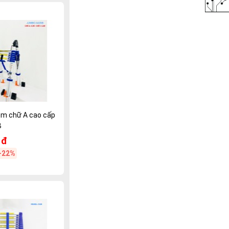
ôm chữ A cao cấp
B
 đ
-22%