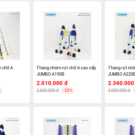
 chữ A
Thang nhôm rút chữ A cao cấp
Thang rút nh
JUMBO A190B
JUMBO A220
2.010.000 đ
2.340.000
%
2.600.000 đ
-23%
3.000.000 đ