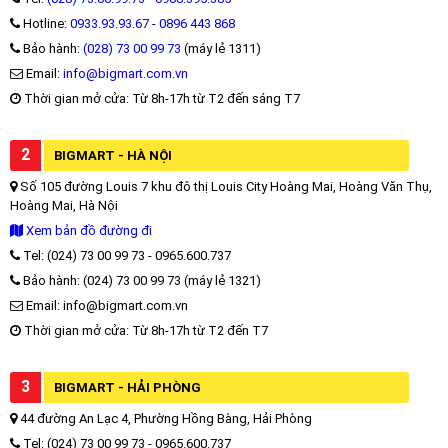
Hotline:
0933.93.93.67
-
0896 443 868
Bảo hành:
(028) 73 00 99 73
(máy lẻ 1311)
Email:
info@bigmart.com.vn
Thời gian mở cửa: Từ 8h-17h từ T2 đến sáng T7
2
BIGMART - HÀ NỘI
Số 105 đường Louis 7 khu đô thị Louis City Hoàng Mai, Hoàng Văn Thụ,
Hoàng Mai, Hà Nội
Xem bản đồ đường đi
Tel: (024) 73 00 99 73 - 0965.600.737
Bảo hành: (024) 73 00 99 73 (máy lẻ 1321)
Email: info@bigmart.com.vn
Thời gian mở cửa: Từ 8h-17h từ T2 đến T7
3
BIGMART - HẢI PHÒNG
44 đường An Lạc 4, Phường Hồng Bàng, Hải Phòng
Tel: (024) 73 00 99 73 - 0965.600.737