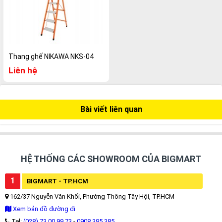
Thang ghế NIKAWA NKS-04
Liên hệ
Bài viết liên quan
HỆ THỐNG CÁC SHOWROOM CỦA BIGMART
1
BIGMART - TP.HCM
162/37 Nguyễn Văn Khối, Phường Thông Tây Hội, TP.HCM
Xem bản đồ đường đi
Tel:
(028) 73.00.99.73
-
0908.395.385