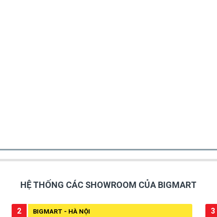
HỆ THỐNG CÁC SHOWROOM CỦA BIGMART
2
3
BIGMART - HÀ NỘI