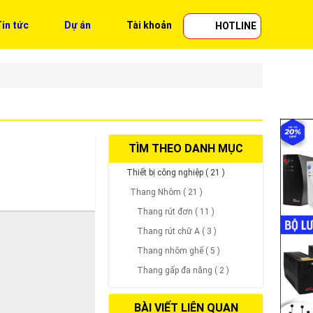
in tức
Dự án
Tài khoản
HOTLINE
TÌM THEO DANH MỤC
Thiết bị công nghiệp ( 21 )
Thang Nhôm ( 21 )
Thang rút đơn ( 11 )
Thang rút chữ A ( 3 )
Thang nhôm ghế ( 5 )
Thang gấp đa năng ( 2 )
BÀI VIẾT LIÊN QUAN