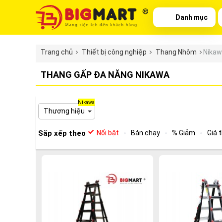
Danh mục
Trang chủ
Thiết bị công nghiệp
Thang Nhôm
Nika
THANG GẤP ĐA NĂNG NIKAWA
Nikawa
Thương hiệu
Sắp xếp theo
Nổi bật
Bán chạy
% Giảm
Giá 