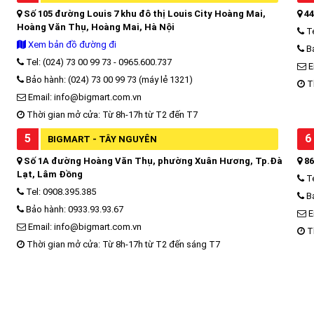
Số 105 đường Louis 7 khu đô thị Louis City Hoàng Mai,
44
Hoàng Văn Thụ, Hoàng Mai, Hà Nội
Te
Xem bản đồ đường đi
Bả
Tel: (024) 73 00 99 73 - 0965.600.737
E
Bảo hành: (024) 73 00 99 73 (máy lẻ 1321)
Th
Email: info@bigmart.com.vn
Thời gian mở cửa: Từ 8h-17h từ T2 đến T7
5
6
BIGMART - TÂY NGUYÊN
Số 1A đường Hoàng Văn Thụ, phường Xuân Hương, Tp.Đà
86
Lạt, Lâm Đồng
Te
Tel: 0908.395.385
Bả
Bảo hành: 0933.93.93.67
E
Email: info@bigmart.com.vn
Th
Thời gian mở cửa: Từ 8h-17h từ T2 đến sáng T7