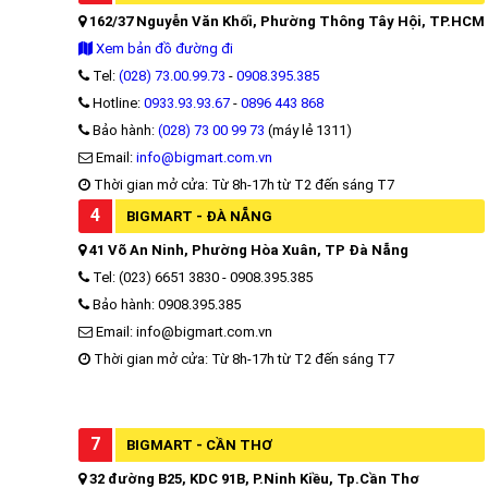
162/37 Nguyễn Văn Khối, Phường Thông Tây Hội, TP.HCM
Xem bản đồ đường đi
Tel:
(028) 73.00.99.73
-
0908.395.385
Hotline:
0933.93.93.67
-
0896 443 868
Bảo hành:
(028) 73 00 99 73
(máy lẻ 1311)
Email:
info@bigmart.com.vn
Thời gian mở cửa: Từ 8h-17h từ T2 đến sáng T7
4
BIGMART - ĐÀ NẴNG
41 Võ An Ninh, Phường Hòa Xuân, TP Đà Nẵng
Tel: (023) 6651 3830 - 0908.395.385
Bảo hành: 0908.395.385
Email: info@bigmart.com.vn
Thời gian mở cửa: Từ 8h-17h từ T2 đến sáng T7
7
BIGMART - CẦN THƠ
32 đường B25, KDC 91B, P.Ninh Kiều, Tp.Cần Thơ