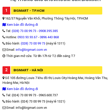
1
BIGMART - TP.HCM
162/37 Nguyễn Văn Khối, Phường Thông Tây Hội, TP.HCM
Xem bản đồ đường đi
Tel:
(028) 73.00.99.73
-
0908.395.385
Hotline:
0933.93.93.67
-
0896 443 868
Bảo hành:
(028) 73 00 99 73
(máy lẻ 1311)
Email:
info@bigmart.com.vn
Thời gian mở cửa: Từ 8h-17h từ T2 đến sáng T7
2
BIGMART - HÀ NỘI
Số 105 đường Louis 7 khu đô thị Louis City Hoàng Mai, Hoàng Văn Thụ,
Hoàng Mai, Hà Nội
Xem bản đồ đường đi
Tel: (024) 73 00 99 73 - 0965.600.737
Bảo hành: (024) 73 00 99 73 (máy lẻ 1321)
Email: info@bigmart.com.vn