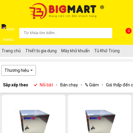
0
Trang chủ
Thiết bị gia dụng
Máy khử khuẩn
Tủ Khử Trùng
Thương hiệu
Sắp xếp theo
Nổi bật
Bán chạy
% Giảm
Giá thấp đến 