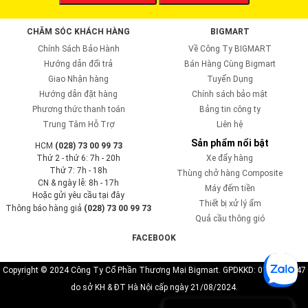
CHĂM SÓC KHÁCH HÀNG
BIGMART
Chính Sách Bảo Hành
Về Công Ty BIGMART
Hướng dẫn đổi trả
Bán Hàng Cùng Bigmart
Giao Nhận hàng
Tuyển Dụng
Hướng dẫn đặt hàng
Chính sách bảo mật
Phương thức thanh toán
Bảng tin công ty
Trung Tâm Hỗ Trợ
Liên hệ
Sản phẩm nổi bật
HCM
(028) 73 00 99 73
Thứ 2 - thứ 6: 7h - 20h
Xe đẩy hàng
Thứ 7: 7h - 18h
Thùng chở hàng Composite
CN & ngày lễ: 8h - 17h
Máy đếm tiền
Hoặc gửi yêu cầu tại đây
Thiết bị xử lý ẩm
Thông báo hàng giả
(028) 73 00 99 73
Quả cầu thông gió
FACEBOOK
Copyright © 2024 Công Ty Cổ Phần Thương Mại Bigmart. GPDKKD: 0110819747
do sở KH & ĐT Hà Nội cấp ngày 21/08/2024.