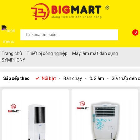
0
Trang chủ
Thiết bị công nghiệp
Máy làm mát dân dụng
SYMPHONY
Sắp xếp theo
Nổi bật
Bán chạy
% Giảm
Giá thấp đến 