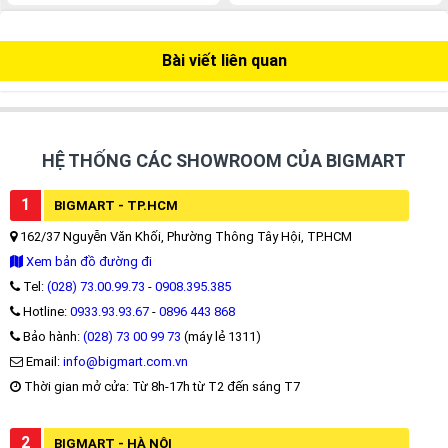
Bài viết liên quan
HỆ THỐNG CÁC SHOWROOM CỦA BIGMART
1
BIGMART - TP.HCM
162/37 Nguyễn Văn Khối, Phường Thông Tây Hội, TP.HCM
Xem bản đồ đường đi
Tel:
(028) 73.00.99.73
-
0908.395.385
Hotline:
0933.93.93.67
-
0896 443 868
Bảo hành:
(028) 73 00 99 73
(máy lẻ 1311)
Email:
info@bigmart.com.vn
Thời gian mở cửa: Từ 8h-17h từ T2 đến sáng T7
2
BIGMART - HÀ NỘI