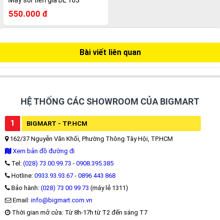
550.000 đ
Bài viết liên quan
HỆ THỐNG CÁC SHOWROOM CỦA BIGMART
1
BIGMART - TP.HCM
162/37 Nguyễn Văn Khối, Phường Thông Tây Hội, TP.HCM
Xem bản đồ đường đi
Tel:
(028) 73.00.99.73
-
0908.395.385
Hotline:
0933.93.93.67
-
0896 443 868
Bảo hành:
(028) 73 00 99 73
(máy lẻ 1311)
Email:
info@bigmart.com.vn
Thời gian mở cửa: Từ 8h-17h từ T2 đến sáng T7