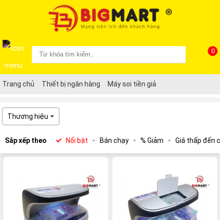
0
Trang chủ
Thiết bị ngân hàng
Máy soi tiền giả
Thương hiệu
Sắp xếp theo
Nổi bật
Bán chạy
% Giảm
Giá thấp đến 