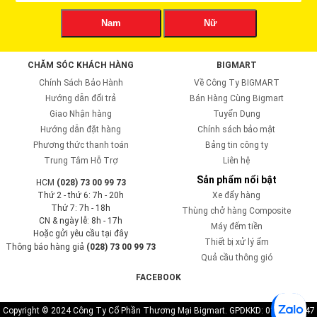
Nam
Nữ
CHĂM SÓC KHÁCH HÀNG
BIGMART
Chính Sách Bảo Hành
Về Công Ty BIGMART
Hướng dẫn đổi trả
Bán Hàng Cùng Bigmart
Giao Nhận hàng
Tuyển Dụng
Hướng dẫn đặt hàng
Chính sách bảo mật
Phương thức thanh toán
Bảng tin công ty
Trung Tâm Hỗ Trợ
Liên hệ
Sản phẩm nổi bật
HCM
(028) 73 00 99 73
Thứ 2 - thứ 6: 7h - 20h
Xe đẩy hàng
Thứ 7: 7h - 18h
Thùng chở hàng Composite
CN & ngày lễ: 8h - 17h
Máy đếm tiền
Hoặc gửi yêu cầu tại đây
Thiết bị xử lý ẩm
Thông báo hàng giả
(028) 73 00 99 73
Quả cầu thông gió
FACEBOOK
Copyright © 2024 Công Ty Cổ Phần Thương Mại Bigmart. GPDKKD: 0110819747