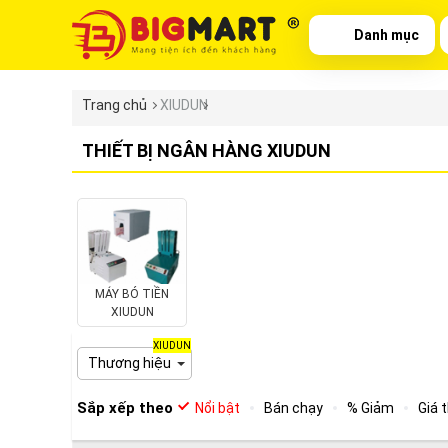
Danh mục
Trang chủ
XIUDUN
THIẾT BỊ NGÂN HÀNG XIUDUN
MÁY BÓ TIỀN
XIUDUN
XIUDUN
Thương hiệu
Sắp xếp theo
Nổi bật
Bán chạy
% Giảm
Giá 