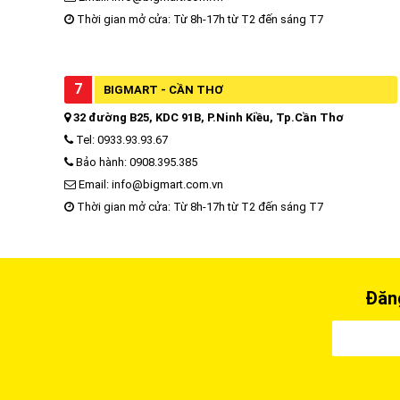
Thời gian mở cửa: Từ 8h-17h từ T2 đến sáng T7
7
BIGMART - CẦN THƠ
32 đường B25, KDC 91B, P.Ninh Kiều, Tp.Cần Thơ
Tel: 0933.93.93.67
Bảo hành: 0908.395.385
Email: info@bigmart.com.vn
Thời gian mở cửa: Từ 8h-17h từ T2 đến sáng T7
Đăng