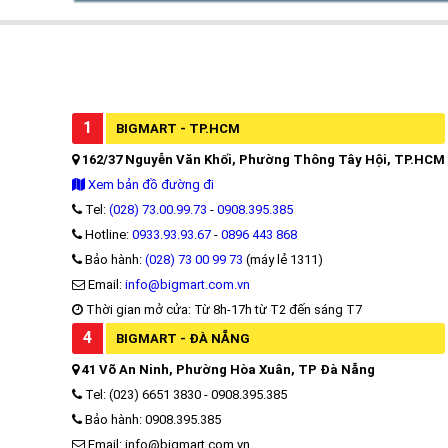
1
BIGMART - TP.HCM
162/37 Nguyễn Văn Khối, Phường Thông Tây Hội, TP.HCM
Xem bản đồ đường đi
Tel:
(028) 73.00.99.73
-
0908.395.385
Hotline:
0933.93.93.67
-
0896 443 868
Bảo hành:
(028) 73 00 99 73
(máy lẻ 1311)
Email:
info@bigmart.com.vn
Thời gian mở cửa: Từ 8h-17h từ T2 đến sáng T7
4
BIGMART - ĐÀ NẴNG
41 Võ An Ninh, Phường Hòa Xuân, TP Đà Nẵng
Tel: (023) 6651 3830 - 0908.395.385
Bảo hành: 0908.395.385
Email: info@bigmart.com.vn