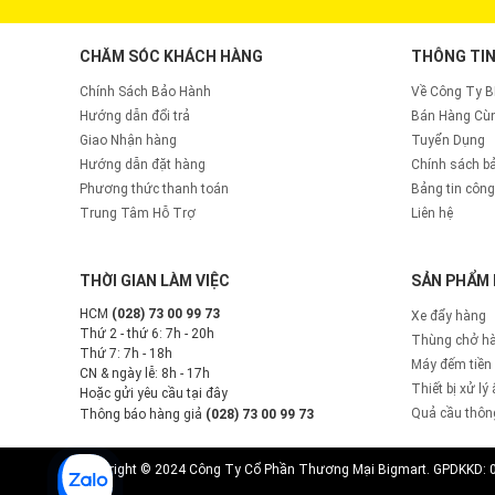
CHĂM SÓC KHÁCH HÀNG
THÔNG TIN
Chính Sách Bảo Hành
Về Công Ty 
Hướng dẫn đổi trả
Bán Hàng Cùn
Giao Nhận hàng
Tuyển Dụng
Hướng dẫn đặt hàng
Chính sách b
Phương thức thanh toán
Bảng tin công
Trung Tâm Hỗ Trợ
Liên hệ
THỜI GIAN LÀM VIỆC
SẢN PHẨM 
HCM
(028) 73 00 99 73
Xe đẩy hàng
Thứ 2 - thứ 6: 7h - 20h
Thùng chở h
Thứ 7: 7h - 18h
Máy đếm tiền
CN & ngày lễ: 8h - 17h
Thiết bị xử lý
Hoặc gửi yêu cầu tại đây
Quả cầu thôn
Thông báo hàng giả
(028) 73 00 99 73
Copyright © 2024 Công Ty Cổ Phần Thương Mại Bigmart. GPDKKD: 