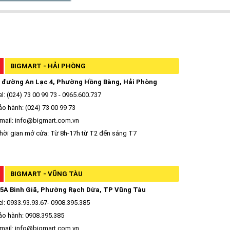
BIGMART - HẢI PHÒNG
 đường An Lạc 4, Phường Hồng Bàng, Hải Phòng
l: (024) 73 00 99 73 - 0965.600.737
o hành: (024) 73 00 99 73
mail: info@bigmart.com.vn
ời gian mở cửa: Từ 8h-17h từ T2 đến sáng T7
BIGMART - VŨNG TÀU
5A Bình Giã, Phường Rạch Dừa, TP Vũng Tàu
l: 0933.93.93.67- 0908.395.385
o hành: 0908.395.385
mail: info@bigmart.com.vn