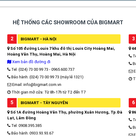
HỆ THỐNG CÁC SHOWROOM CỦA BIGMART
2
3
BIGMART - HÀ NỘI
Số 105 đường Louis 7 khu đô thị Louis City Hoàng Mai,
44
Hoàng Văn Thụ, Hoàng Mai, Hà Nội
Te
Xem bản đồ đường đi
Bả
Tel: (024) 73 00 99 73 - 0965.600.737
E
Bảo hành: (024) 73 00 99 73 (máy lẻ 1321)
Th
Email: info@bigmart.com.vn
Thời gian mở cửa: Từ 8h-17h từ T2 đến T7
5
6
BIGMART - TÂY NGUYÊN
Số 1A đường Hoàng Văn Thụ, phường Xuân Hương, Tp.Đà
86
Lạt, Lâm Đồng
Te
Tel: 0908.395.385
Bả
Bảo hành: 0933.93.93.67
E