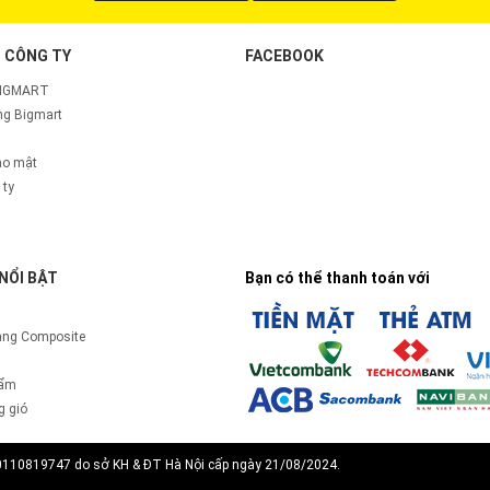
 CÔNG TY
FACEBOOK
BIGMART
g Bigmart
ảo mật
 ty
NỔI BẬT
Bạn có thể thanh toán với
àng Composite
 ẩm
g gió
0110819747 do sở KH & ĐT Hà Nội cấp ngày 21/08/2024.