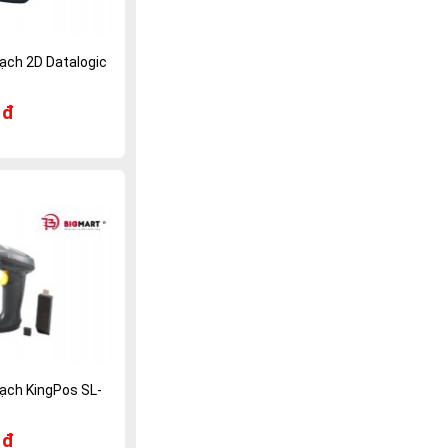
ạch 2D Datalogic
 đ
ạch KingPos SL-
 đ