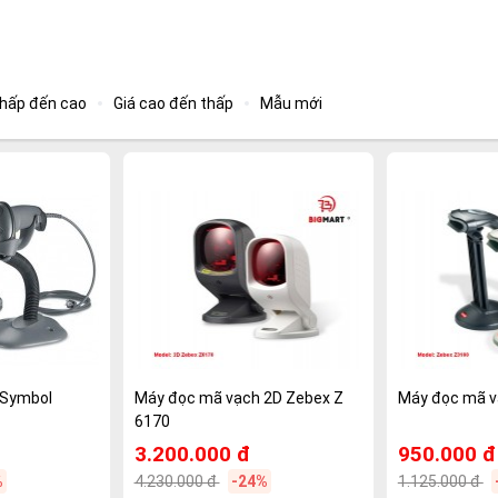
thấp đến cao
Giá cao đến thấp
Mẫu mới
 Symbol
Máy đọc mã vạch 2D Zebex Z
Máy đọc mã v
6170
3.200.000 đ
950.000 đ
%
4.230.000 đ
-24%
1.125.000 đ