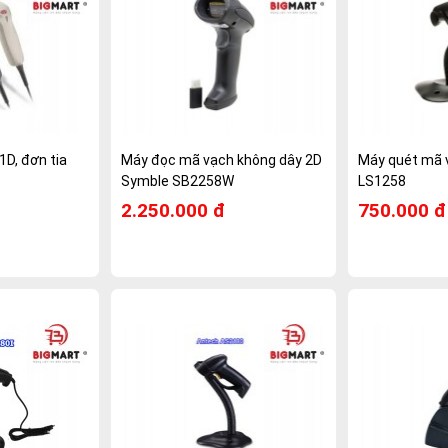
D, đơn tia
Máy đọc mã vạch không dây 2D
Máy quét mã 
Symble SB2258W
LS1258
2.250.000 đ
750.000 đ