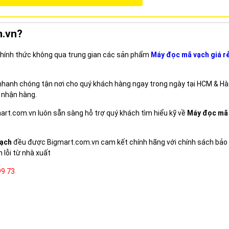
m.vn?
 chính thức không qua trung gian các sản phẩm
Máy đọc mã vạch giá r
 nhanh chóng tận nơi cho quý khách hàng ngay trong ngày tại HCM & Hà
 nhận hàng.
mart.com.vn luôn sẵn sàng hỗ trợ quý khách tìm hiểu kỹ về
Máy đọc mã
vạch
đều được Bigmart.com.vn cam kết chính hãng với chính sách bảo
h lỗi từ nhà xuất
99 73