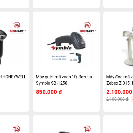
H HONEYWELL
Máy quét mã vạch 1D, đơn tia
Máy đọc mã vạ
Symble SB-1258
Zebex Z 3151
850.000 đ
2.100.000
2.100.000 đ