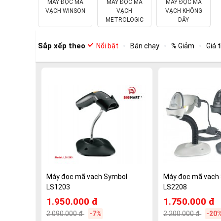
MÁY ĐỌC MÃ
MÁY ĐỌC MÃ
MÁY ĐỌC MÃ
VẠCH WINSON
VẠCH
VẠCH KHÔNG
METROLOGIC
DÂY
Sắp xếp theo
Nổi bật
Bán chạy
% Giảm
Giá 
Máy đọc mã vạch Symbol
Máy đọc mã vạch
LS1203
LS2208
1.950.000 đ
1.750.000 đ
2.090.000 đ
-7%
2.200.000 đ
-20