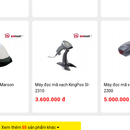
 Marson
Máy đọc mã vạch KingPos SI-
Máy đọc mã v
2310
2300
3.600.000 đ
5.000.000
Xem thêm
55
sản phẩm khác