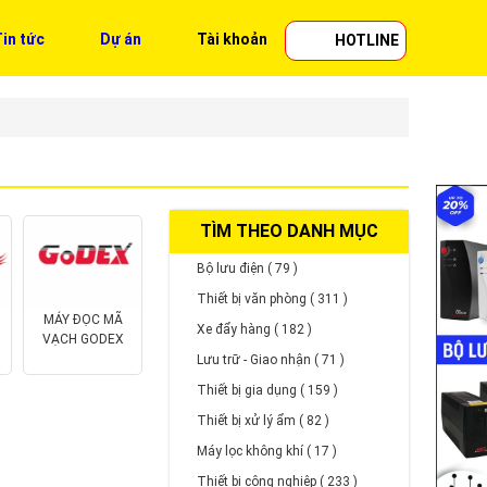
in tức
Dự án
Tài khoản
HOTLINE
TÌM THEO DANH MỤC
Bộ lưu điện ( 79 )
Thiết bị văn phòng ( 311 )
MÁY ĐỌC MÃ
Xe đẩy hàng ( 182 )
VẠCH GODEX
Lưu trữ - Giao nhận ( 71 )
Thiết bị gia dụng ( 159 )
Thiết bị xử lý ẩm ( 82 )
Máy lọc không khí ( 17 )
Thiết bị công nghiệp ( 233 )