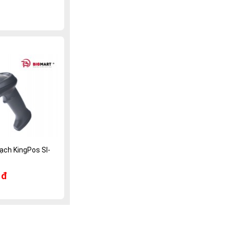
ạch KingPos SI-
 đ