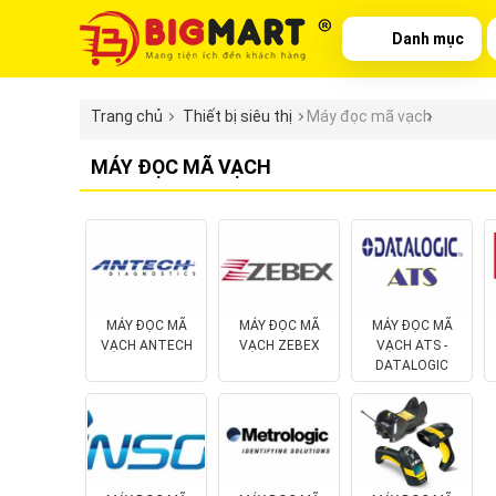
Danh mục
Trang chủ
Thiết bị siêu thị
Máy đọc mã vạch
MÁY ĐỌC MÃ VẠCH
MÁY ĐỌC MÃ
MÁY ĐỌC MÃ
MÁY ĐỌC MÃ
VẠCH ANTECH
VẠCH ZEBEX
VẠCH ATS -
DATALOGIC