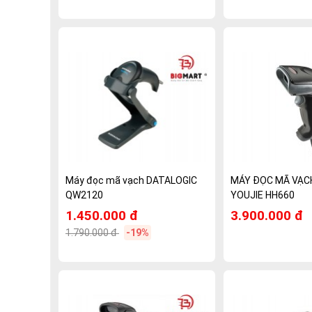
Máy đọc mã vạch DATALOGIC
MÁY ĐỌC MÃ VẠC
QW2120
YOUJIE HH660
1.450.000 đ
3.900.000 đ
1.790.000 đ
-19%