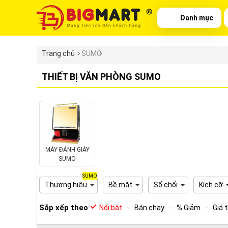
Danh mục
Trang chủ
SUMO
THIẾT BỊ VĂN PHÒNG SUMO
MÁY ĐÁNH GIÀY
SUMO
SUMO
Thương hiệu
Bề mặt
Số chổi
Kích cỡ
Sắp xếp theo
Nổi bật
Bán chạy
% Giảm
Giá 