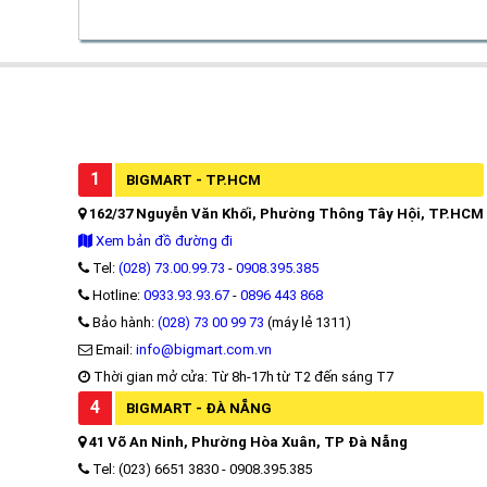
1
BIGMART - TP.HCM
162/37 Nguyễn Văn Khối, Phường Thông Tây Hội, TP.HCM
Xem bản đồ đường đi
Tel:
(028) 73.00.99.73
-
0908.395.385
Hotline:
0933.93.93.67
-
0896 443 868
Bảo hành:
(028) 73 00 99 73
(máy lẻ 1311)
Email:
info@bigmart.com.vn
Thời gian mở cửa: Từ 8h-17h từ T2 đến sáng T7
4
BIGMART - ĐÀ NẴNG
41 Võ An Ninh, Phường Hòa Xuân, TP Đà Nẵng
Tel: (023) 6651 3830 - 0908.395.385