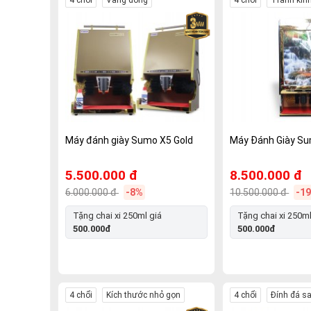
Máy đánh giày Sumo X5 Gold
Máy Đánh Giày Su
5.500.000 đ
8.500.000 đ
6.000.000 đ
-8%
10.500.000 đ
-1
Tặng chai xi 250ml giá
Tặng chai xi 250ml
500.000đ
500.000đ
4 chổi
Kích thước nhỏ gọn
4 chổi
Đính đá s