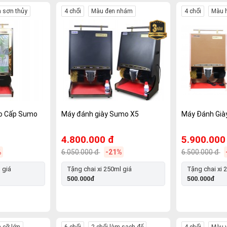
h sơn thủy
4 chổi
Màu đen nhám
4 chổi
Màu 
ao Cấp Sumo
Máy đánh giày Sumo X5
Máy Đánh Già
4.800.000 đ
5.900.000
%
6.050.000 đ
-21%
6.500.000 đ
 giá
Tặng chai xi 250ml giá
Tặng chai xi 
500.000đ
500.000đ
 cỡ lớn
6 chổi
2 chổi làm sạch đế
4 chổi
Màu v