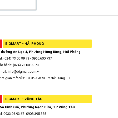
BIGMART - HẢI PHÒNG
 đường An Lạc 4, Phường Hồng Bàng, Hải Phòng
l: (024) 73 00 99 73 - 0965.600.737
o hành: (024) 73 00 99 73
mail: info@bigmart.com.vn
ời gian mở cửa: Từ 8h-17h từ T2 đến sáng T7
BIGMART - VŨNG TÀU
5A Bình Giã, Phường Rạch Dừa, TP Vũng Tàu
l: 0933.93.93.67- 0908.395.385