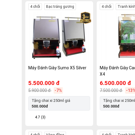
4 chổi
Bạc tráng gương
4 chổi
Tranh kín
Máy Đánh Giày Sumo X5 Silver
Máy Đánh Giày C
X4
5.500.000 đ
6.500.000 đ
5.900.000 đ
-7%
7.500.000 đ
-13
Tặng chai xi 250ml giá
Tặng chai xi 250ml
500.000đ
500.000đ
4.7 (3)
4 chổi
Vàng đồng
4 chổi
Tranh kính