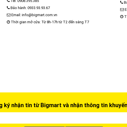
Tel: 0908.395.385
Bả
Bảo hành: 0933.93.93.67
E
Email: info@bigmart.com.vn
Th
Thời gian mở cửa: Từ 8h-17h từ T2 đến sáng T7
 ký nhận tin từ Bigmart và nhận thông tin khuyế