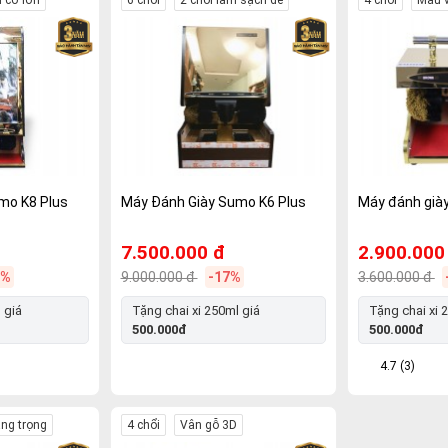
mo K8 Plus
Máy Đánh Giày Sumo K6 Plus
Máy đánh già
7.500.000 đ
2.900.000
9%
9.000.000 đ
-17%
3.600.000 đ
 giá
Tặng chai xi 250ml giá
Tặng chai xi 
500.000đ
500.000đ
4.7 (3)
ang trọng
4 chổi
Vân gỗ 3D