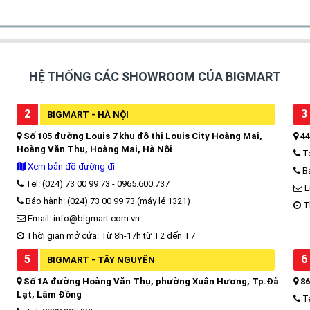
HỆ THỐNG CÁC SHOWROOM CỦA BIGMART
2
3
BIGMART - HÀ NỘI
Số 105 đường Louis 7 khu đô thị Louis City Hoàng Mai,
44
Hoàng Văn Thụ, Hoàng Mai, Hà Nội
Te
Xem bản đồ đường đi
Bả
Tel: (024) 73 00 99 73 - 0965.600.737
E
Bảo hành: (024) 73 00 99 73 (máy lẻ 1321)
Th
Email: info@bigmart.com.vn
Thời gian mở cửa: Từ 8h-17h từ T2 đến T7
5
6
BIGMART - TÂY NGUYÊN
Số 1A đường Hoàng Văn Thụ, phường Xuân Hương, Tp.Đà
86
Lạt, Lâm Đồng
Te