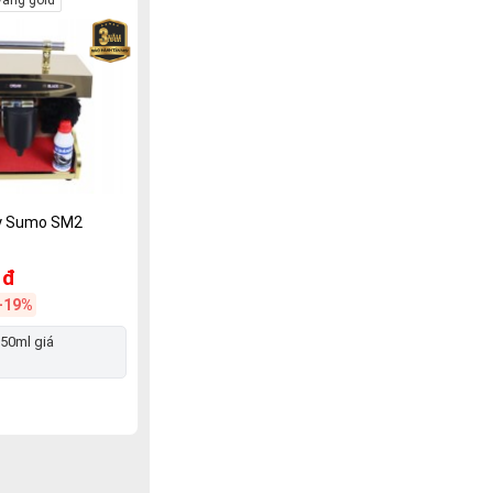
y Sumo SM2
 đ
-19%
250ml giá