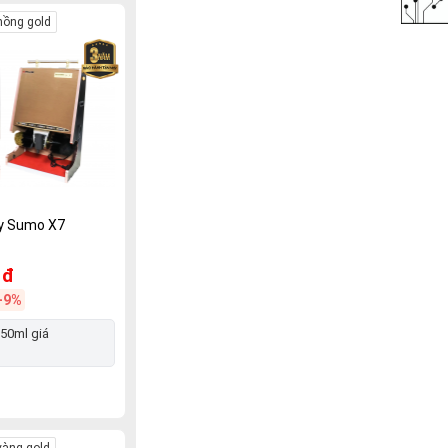
hồng gold
y Sumo X7
 đ
-9%
250ml giá
àng gold