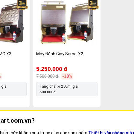
UMO X3
Máy Đánh Giày Sumo-X2
5.250.000 đ
%
7.500.000 đ
-30%
 giá
Tặng chai xi 250ml giá
500.000đ
mart.com.vn?
 chính thức không qua trung gian các sản phẩm
Thiết bị văn phòng giá 