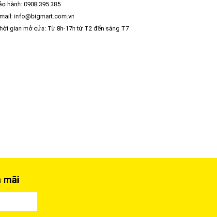
o hành: 0908.395.385
mail: info@bigmart.com.vn
ời gian mở cửa: Từ 8h-17h từ T2 đến sáng T7
n mãi