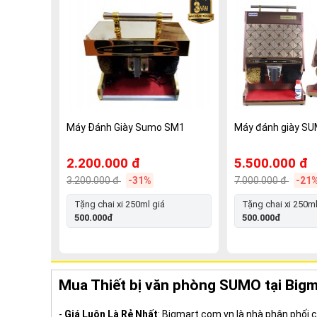
Máy Đánh Giày Sumo SM1
Máy đánh giày S
2.200.000 đ
5.500.000 đ
3.200.000 đ
-31%
7.000.000 đ
-21
Tặng chai xi 250ml giá
Tặng chai xi 250ml
500.000đ
500.000đ
Mua Thiết bị văn phòng SUMO tại Big
-
Giá Luôn Là Rẻ Nhất
: Bigmart.com.vn là nhà phân phối