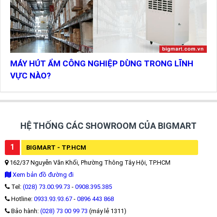
MÁY HÚT ẨM CÔNG NGHIỆP DÙNG TRONG LĨNH
VỰC NÀO?
HỆ THỐNG CÁC SHOWROOM CỦA BIGMART
1
BIGMART - TP.HCM
162/37 Nguyễn Văn Khối, Phường Thông Tây Hội, TP.HCM
Xem bản đồ đường đi
Tel:
(028) 73.00.99.73
-
0908.395.385
Hotline:
0933.93.93.67
-
0896 443 868
Bảo hành:
(028) 73 00 99 73
(máy lẻ 1311)