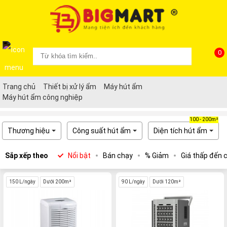
0
Trang chủ
Thiết bị xử lý ẩm
Máy hút ẩm
Máy hút ẩm công nghiệp
100 - 200m²
Thương hiệu
Công suất hút ẩm
Diện tích hút ẩm
Sắp xếp theo
Nổi bật
Bán chạy
% Giảm
Giá thấp đến 
150 L/ngày
Dưới 200m²
90 L/ngày
Dưới 120m²