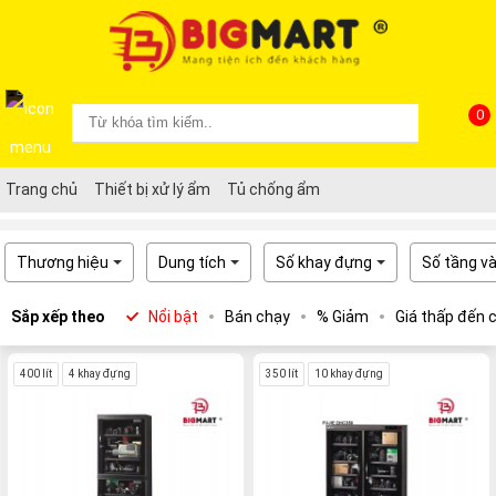
0
Trang chủ
Thiết bị xử lý ẩm
Tủ chống ẩm
Thương hiệu
Dung tích
Số khay đựng
Số tầng v
Sắp xếp theo
Nổi bật
Bán chạy
% Giảm
Giá thấp đến 
400 lít
4 khay đựng
350 lít
10 khay đựng