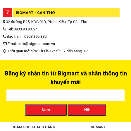
7
BIGMART - CẦN THƠ
32 đường B25, KDC 91B, P.Ninh Kiều, Tp.Cần Thơ
Tel: 0933.93.93.67
Bảo hành: 0908.395.385
Email: info@bigmart.com.vn
Thời gian mở cửa: Từ 8h-17h từ T2 đến sáng T7
Đăng ký nhận tin từ Bigmart và nhận thông tin
khuyến mãi
Nam
Nữ
CHĂM SÓC KHÁCH HÀNG
BIGMART