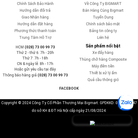
Chính Sách Bảo Hành
Về Công Ty BIGMART
Hướng dẫn đổi trả
Bán Hàng Cùng Bigmart
Giao Nhận hàng
Tuyển Dụng
Hướng dẫn đặt hàng
Chính sách bảo mật
Phương thức thanh toán
Bảng tin công ty
Trung Tâm Hỗ Trợ
Liên hệ
Sản phẩm nổi bật
HCM
(028) 73 00 99 73
Thứ 2 - thứ 6: 7h - 20h
Xe đẩy hàng
Thứ 7: 7h - 18h
Thùng chở hàng Composite
CN & ngày lễ: 8h - 17h
Máy đếm tiền
Hoặc gửi yêu cầu tại đây
Thiết bị xử lý ẩm
Thông báo hàng giả
(028) 73 00 99 73
Quả cầu thông gió
FACEBOOK
Copyright © 2024 Công Ty Cổ Phần Thương Mại Bigmart. GPDKKD: 0110819747
do sở KH & ĐT Hà Nội cấp ngày 21/08/2024.