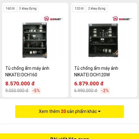
160 lít
3 khay đựng
120 lít
2 khay đựng
Tủ chống ẩm máy ảnh
Tủ chống ẩm máy ảnh
NIKATEI DCH160
NIKATEI DCH120W
8.570.000 đ
6.879.000 đ
9.050.000 đ
-5%
6.990.000 đ
-2%
Xem thêm
20
sản phẩm khác