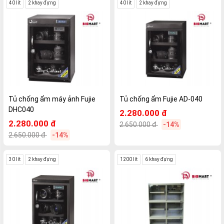
40 lít
2 khay đựng
40 lít
2 khay đựng
Tủ chống ẩm máy ảnh Fujie
Tủ chống ẩm Fujie AD-040
DHC040
2.280.000 đ
2.280.000 đ
2.650.000 đ
-14%
2.650.000 đ
-14%
30 lít
2 khay đựng
1200 lít
6 khay đựng