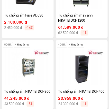
Tủ chống ẩm Fujie AD030
Tủ chống ẩm máy ảnh
NIKATEI DCH1200
2.100.000 đ
61.589.000 đ
2.450.000 đ
-14%
62.500.000 đ
-1%
800 lít
4 khay đựng
400 lít
4 khay đựng
Tủ chống ẩm NIKATEI DCH800
Tủ chống ẩm NIKATEI DCH400
41.245.000 đ
23.958.000 đ
43.500.000 đ
-5%
24.300.000 đ
-1%