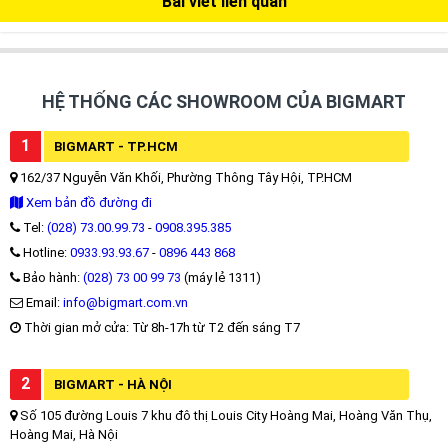
Bài viết liên quan
HỆ THỐNG CÁC SHOWROOM CỦA BIGMART
1
BIGMART - TP.HCM
162/37 Nguyễn Văn Khối, Phường Thông Tây Hội, TP.HCM
Xem bản đồ đường đi
Tel:
(028) 73.00.99.73
-
0908.395.385
Hotline:
0933.93.93.67
-
0896 443 868
Bảo hành:
(028) 73 00 99 73
(máy lẻ 1311)
Email:
info@bigmart.com.vn
Thời gian mở cửa: Từ 8h-17h từ T2 đến sáng T7
2
BIGMART - HÀ NỘI
Số 105 đường Louis 7 khu đô thị Louis City Hoàng Mai, Hoàng Văn Thụ,
Hoàng Mai, Hà Nội