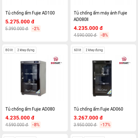
Tủ chống ẩm Fujie AD100
Tủ chống ẩm máy ảnh Fujie
AD080II
5.275.000 đ
4.235.000 đ
5.390.000 đ
-2%
4.590.000 đ
-8%
80 lít
2 khay đựng
60 lít
2 khay đựng
Tủ chống ẩm Fujie AD080
Tủ chống ẩm Fujie AD060
4.235.000 đ
3.267.000 đ
4.590.000 đ
-8%
3.950.000 đ
-17%