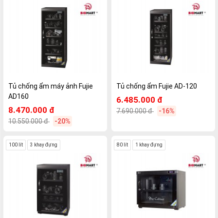
Tủ chống ẩm máy ảnh Fujie
Tủ chống ẩm Fujie AD-120
AD160
6.485.000 đ
8.470.000 đ
7.690.000 đ
-16%
10.550.000 đ
-20%
100 lít
3 khay đựng
80 lít
1 khay đựng