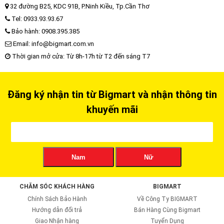
32 đường B25, KDC 91B, P.Ninh Kiều, Tp.Cần Thơ
Tel: 0933.93.93.67
Bảo hành: 0908.395.385
Email: info@bigmart.com.vn
Thời gian mở cửa: Từ 8h-17h từ T2 đến sáng T7
Đăng ký nhận tin từ Bigmart và nhận thông tin
khuyến mãi
Nam
Nữ
CHĂM SÓC KHÁCH HÀNG
BIGMART
Chính Sách Bảo Hành
Về Công Ty BIGMART
Hướng dẫn đổi trả
Bán Hàng Cùng Bigmart
Giao Nhận hàng
Tuyển Dụng