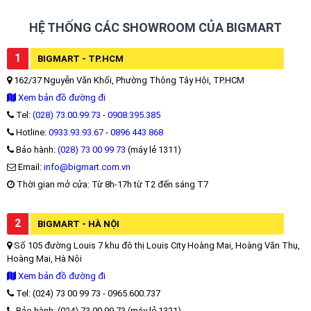
HỆ THỐNG CÁC SHOWROOM CỦA BIGMART
1
BIGMART - TP.HCM
162/37 Nguyễn Văn Khối, Phường Thông Tây Hội, TP.HCM
Xem bản đồ đường đi
Tel:
(028) 73.00.99.73
-
0908.395.385
Hotline:
0933.93.93.67
-
0896 443 868
Bảo hành:
(028) 73 00 99 73
(máy lẻ 1311)
Email:
info@bigmart.com.vn
Thời gian mở cửa: Từ 8h-17h từ T2 đến sáng T7
2
BIGMART - HÀ NỘI
Số 105 đường Louis 7 khu đô thị Louis City Hoàng Mai, Hoàng Văn Thụ,
Hoàng Mai, Hà Nội
Xem bản đồ đường đi
Tel: (024) 73 00 99 73 - 0965.600.737
Bảo hành: (024) 73 00 99 73 (máy lẻ 1321)