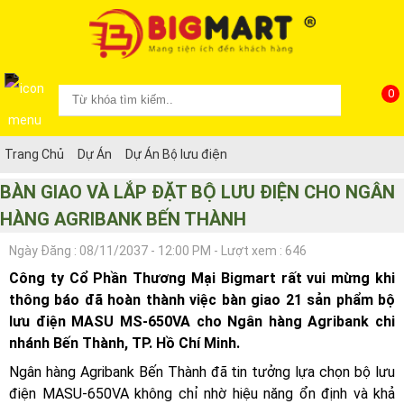
0
Trang Chủ
Dự Án
Dự Án Bộ lưu điện
BÀN GIAO VÀ LẮP ĐẶT BỘ LƯU ĐIỆN CHO NGÂN
HÀNG AGRIBANK BẾN THÀNH
Ngày Đăng : 08/11/2037 - 12:00 PM - Lượt xem : 646
Công ty Cổ Phần Thương Mại Bigmart rất vui mừng khi
thông báo đã hoàn thành việc bàn giao 21 sản phẩm bộ
lưu điện MASU MS-650VA cho Ngân hàng Agribank chi
nhánh Bến Thành, TP. Hồ Chí Minh.
Ngân hàng Agribank Bến Thành đã tin tưởng lựa chọn bộ lưu
điện MASU-650VA không chỉ nhờ hiệu năng ổn định và khả