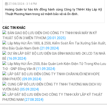
27/08/2024 - 3:14 PM
Hoàng Quân tự hào khi đồng hành cùng Công ty TNHH Xây Lắp Kỹ
Thuật Phương Nam trong sứ mệnh bảo vệ và ổn định..
CÁC TIN KHÁC
BÀN GIAO BỘ LƯU ĐIỆN CHO CÔNG TY TNHH NHÀ MÁY IN KỸ
THUẬT SỐ IN 3 MIỀN TP.HCM
(20.01.2025)
Lắp Máy Hút Ẩm 180L & 250L Kiểm Soát Ẩm Tại Xưởng Sản Xuất,
Kho Bảo Quản Nam Định
(21.09.2024)
DỰ ÁN LẮP ĐẶT BỘ LƯU ĐIỆN GIA ĐÌNH MASU MS-2K LCD TẠI NHÀ
BÈ
(16.09.2024)
Lắp Máy Hút Ẩm 250L Bảo Quản Linh Kiện Điện Tử Trong Kho Lưu
Trữ - GNP Đồng Văn III
(11.09.2024)
LẮP ĐẶT BỘ LƯU ĐIỆN CÔNG TY TNHH CHĂN NUÔI NEW HOPE
BÌNH PHƯỚC
(09.09.2024)
CUNG CẤP BỘ LƯU ĐIỆN CÔNG TY TNHH THƯƠNG MẠI DỊCH VỤ
VƯỜN ĐÀO
(05.09.2024)
LẮP ĐẶT BỘ LƯU ĐIỆN CHO CÔNG TY TNHH XÂY LẮP KỸ THUẬT
PHƯƠNG NAM
(27.08.2024)