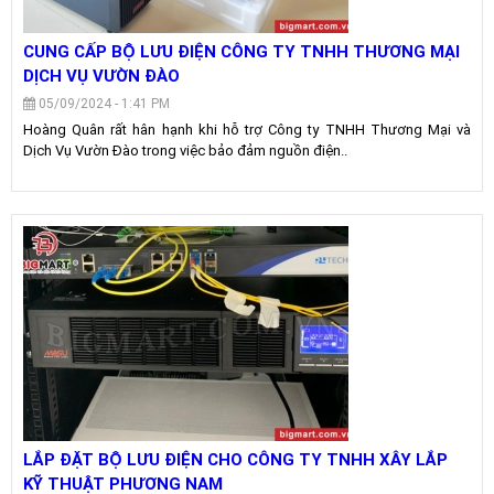
CUNG CẤP BỘ LƯU ĐIỆN CÔNG TY TNHH THƯƠNG MẠI
DỊCH VỤ VƯỜN ĐÀO
05/09/2024 - 1:41 PM
Hoàng Quân rất hân hạnh khi hỗ trợ Công ty TNHH Thương Mại và
Dịch Vụ Vườn Đào trong việc bảo đảm nguồn điện..
LẮP ĐẶT BỘ LƯU ĐIỆN CHO CÔNG TY TNHH XÂY LẮP
KỸ THUẬT PHƯƠNG NAM