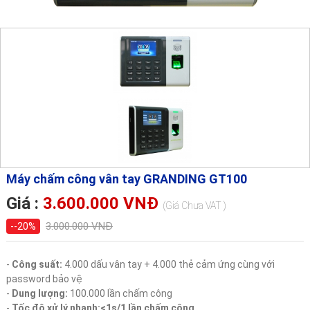
Máy chấm công vân tay GRANDING GT100
Giá :
3.600.000 VNĐ
(Giá Chưa VAT )
3.000.000 VNĐ
--20%
-
Công suất:
4.000 dấu vân tay + 4.000 thẻ cảm ứng cùng với
password bảo vệ
-
Dung lượng:
100.000 lần chấm công
-
Tốc độ xử lý nhanh:<1s/1 lần chấm công