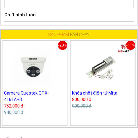
Có
0
bình luận
SẢN PHẨM
BÁN CHẠY
-20%
-11%
Camera Questek QTX-
Khóa chốt điện tử Mita
4161AHD
800,000 đ
752,000 đ
900,000 đ
940,000 đ