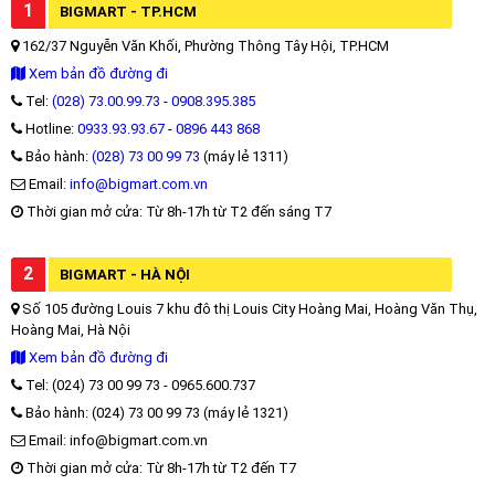
1
BIGMART - TP.HCM
162/37 Nguyễn Văn Khối, Phường Thông Tây Hội, TP.HCM
Xem bản đồ đường đi
Tel:
(028) 73.00.99.73
-
0908.395.385
Hotline:
0933.93.93.67
-
0896 443 868
Bảo hành:
(028) 73 00 99 73
(máy lẻ 1311)
Email:
info@bigmart.com.vn
Thời gian mở cửa: Từ 8h-17h từ T2 đến sáng T7
2
BIGMART - HÀ NỘI
Số 105 đường Louis 7 khu đô thị Louis City Hoàng Mai, Hoàng Văn Thụ,
Hoàng Mai, Hà Nội
Xem bản đồ đường đi
Tel: (024) 73 00 99 73 - 0965.600.737
Bảo hành: (024) 73 00 99 73 (máy lẻ 1321)
Email: info@bigmart.com.vn
Thời gian mở cửa: Từ 8h-17h từ T2 đến T7