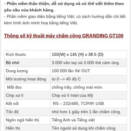
-
Phần mềm thân thiện, dễ sử dụng và có thể viết thêm theo
yêu cầu của khách hàng.
- Phần mềm giao diện bằng tiếng Việt, có sách hướng dẫn chi tiết
kèm hình ảnh minh hoạ bằng tiếng Việt.
Thông số kỹ thuật máy chấm công GRANDING GT100
Kích thước
150(W) x 145 (H) x 38.5 (D)
Bộ nhớ
3.000 vân tay và 3.000 thẻ cảm ứng.
Dung lượng
100.000 lần IN/ OUT.
Môi trường hoạt động
từ 0 –> 45 độ C
Mắt đọc
chống trầy, chống mài mòn.
Chip xử lí
Chip xử lí Intel của Mỹ
Kết nối
RS – 232/485, TCP/IP, USB
Tốc độ
nhỏ hơn 1 giây trên 1 lần chấm công.
Ngôn ngữ hiển thị
Tiếng Anh và Tiếng việt
Hiển thị
Tên người sử dụng khi chấm công