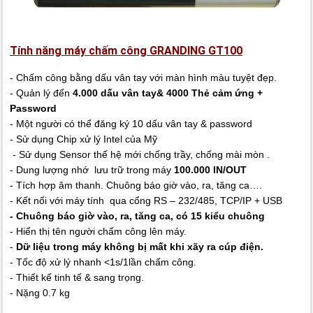
Tính năng máy chấm công GRANDING GT100
- Chấm công bằng dấu vân tay với màn hình màu tuyệt đẹp.
- Quản lý đến
4.000 dấu vân tay& 4000 Thẻ cảm ứng +
Password
- Một người có thể đăng ký 10 dấu vân tay & password
- Sử dụng Chip xử lý Intel của Mỹ
- Sử dụng Sensor thế hệ mới chống trầy, chống mài mòn .
- Dung lượng nhớ lưu trữ trong máy
100.000 IN/OUT
- Tích hợp âm thanh. Chuông báo giờ vào, ra, tăng ca….
- Kết nối với máy tính qua cổng RS – 232/485, TCP/IP + USB
- Chuông báo giờ vào, ra, tăng ca, có 15 kiểu chuông
- Hiển thị tên người chấm công lên máy.
-
Dữ liệu trong máy không bị mất khi xãy ra cúp điện.
- Tốc độ xử lý nhanh <1s/1lần chấm công.
- Thiết kế tinh tế & sang trọng.
- Nặng 0.7 kg