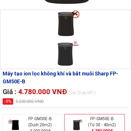
Máy tạo ion lọc không khí và bắt muỗi Sharp FP-
GM50E-B
Giá :
4.780.000 VNĐ
(Giá Chưa VAT )
5.250.000 VNĐ
-9%
FP-GM30E-B
FP-GM50E-B
(Dưới 20m2)
(Từ 30 - 40m2)