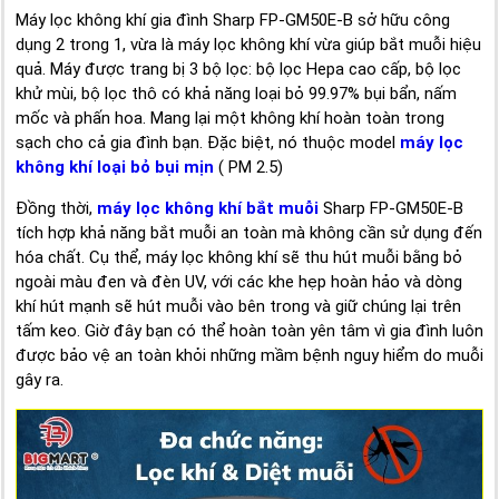
Máy lọc không khí gia đình Sharp FP-GM50E-B sở hữu công
dụng 2 trong 1, vừa là máy lọc không khí vừa giúp bắt muỗi hiệu
quả. Máy được trang bị 3 bộ lọc: bộ lọc Hepa cao cấp, bộ lọc
khử mùi, bộ lọc thô có khả năng loại bỏ 99.97% bụi bẩn, nấm
mốc và phấn hoa. Mang lại một không khí hoàn toàn trong
sạch cho cả gia đình bạn. Đặc biệt, nó thuộc model
máy lọc
không khí loại bỏ bụi mịn
( PM 2.5)
Đồng thời,
máy lọc không khí bắt muỗi
Sharp FP-GM50E-B
tích hợp khả năng bắt muỗi an toàn mà không cần sử dụng đến
hóa chất. Cụ thể, máy lọc không khí sẽ thu hút muỗi bằng bỏ
ngoài màu đen và đèn UV, với các khe hẹp hoàn hảo và dòng
khí hút mạnh sẽ hút muỗi vào bên trong và giữ chúng lại trên
tấm keo. Giờ đây bạn có thể hoàn toàn yên tâm vì gia đình luôn
được bảo vệ an toàn khỏi những mầm bệnh nguy hiểm do muỗi
gây ra.