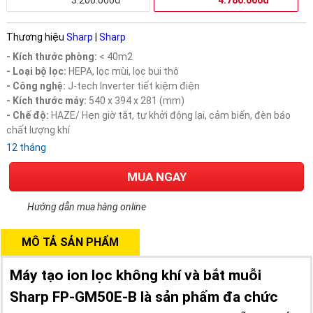
3.200.000đ
4.780.000đ
Thương hiệu
Sharp
|
Sharp
- Kích thước phòng:
< 40m2
- Loại bộ lọc:
HEPA, lọc mùi, lọc bụi thô
- Công nghệ:
J-tech Inverter tiết kiệm điện​
- Kích thước máy:
540 x 394 x 281 (mm)
- Chế độ:
HAZE/ Hẹn giờ tắt, tự khởi động lại, cảm biến, đèn báo
chất lượng khí
12 tháng
MUA NGAY
Hướng dẫn mua hàng online
MÔ TẢ SẢN PHẨM
Máy tạo ion lọc không khí và bắt muỗi
Sharp FP-GM50E-B là sản phẩm đa chức