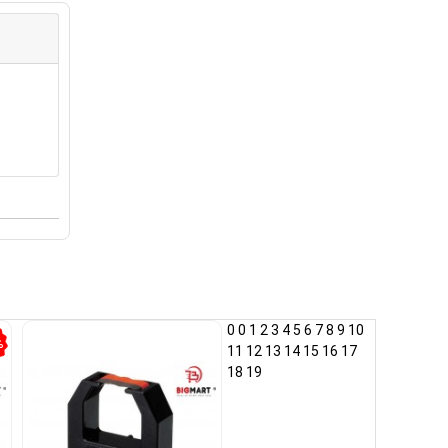
0
0
1
2
3
4
5
6
7
8
9
10
%
11
12
13
14
15
16
17
18
19