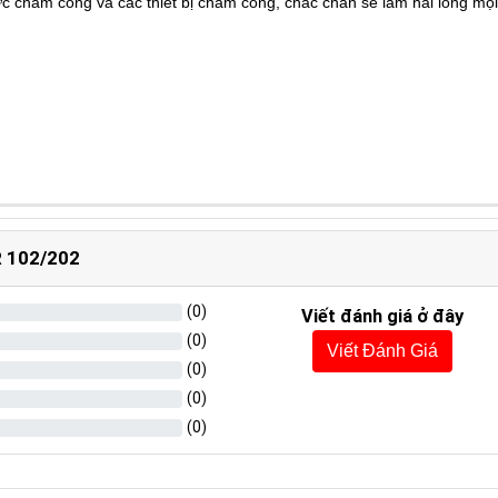
ực chấm công và các thiết bị chấm công, chắc chắn sẽ làm hài lòng mọ
R 102/202
(
0
)
Viết đánh giá ở đây
(
0
)
Viết Đánh Giá
(
0
)
(
0
)
(
0
)