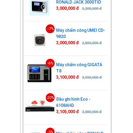
RONALD JACK 3000TID
3,000,000 đ
3,200,000 đ
--7%
Máy chấm công UMEI CD-
9820
3,000,000 đ
2,800,000 đ
-6%
Máy chấm công GIGATA
T8
3,100,000 đ
3,300,000 đ
-20%
Đầu ghi hình Eco -
6108AHD
3,105,000 đ
3,880,000 đ
-5%