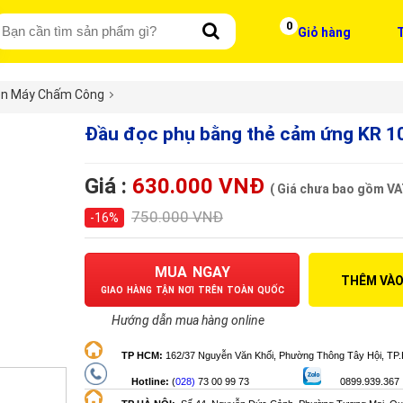
0
Giỏ hàng
T
ện Máy Chấm Công
Đầu đọc phụ bằng thẻ cảm ứng KR 1
Giá :
630.000 VNĐ
( Giá chưa bao gồm VA
750.000 VNĐ
-16%
MUA NGAY
THÊM VÀO
GIAO HÀNG TẬN NƠI TRÊN TOÀN QUỐC
Hướng dẫn mua hàng online
TP HCM
:
162/37 Nguyễn Văn Khối, Phường Thông Tây Hội, T
Hotline:
(
028)
73 00 99 73
0899.939.367