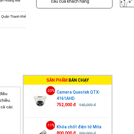
ận Hoàng Mai
cầu của khách hàng
, Quận Thanh Khê
SẢN PHẨM
BÁN CHẠY
-20%
Camera Questek QTX-
điều
4161AHD
chiều.
752,000 đ
940,000 đ
 cả các
-11%
Khóa chốt điện tử Mita
800,000 đ
900,000 đ