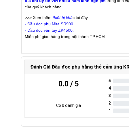
địa chỉ uy tín với nhiều năm kinh nghiệm
trong lĩnh v
của quý khách hàng.
>>> Xem thêm
thiết bị khá
c tại đây:
- Đầu đọc phụ Mita SR900.
- Đầu đọc vân tay ZK4500.
Miễn phí giao hàng trong nội thành TP.HCM
Đánh Giá Đầu đọc phụ bằng thẻ cảm ứng K
5
0.0
/ 5
4
3
2
Có
0
đánh giá
1