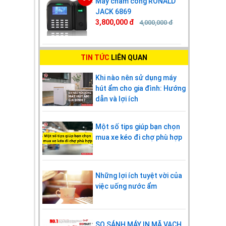
Máy chấm công RONALD
JACK 6869
3,800,000 đ
4,000,000 đ
TIN TỨC
LIÊN QUAN
Khi nào nên sử dụng máy
hút ẩm cho gia đình: Hướng
dẫn và lợi ích
Một số tips giúp bạn chọn
mua xe kéo đi chợ phù hợp
Những lợi ích tuyệt vời của
việc uống nước ẩm
SO SÁNH MÁY IN MÃ VẠCH