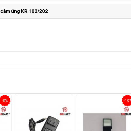
ẻ cảm ứng KR 102/202
-8%
--10