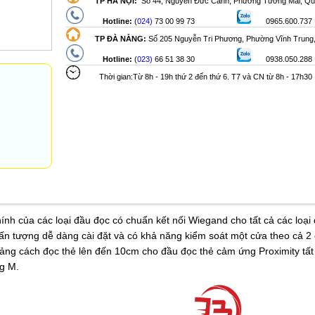
TP HÀ NỘI:
Số 44, Nguyễn Đức Cảnh, Phường Tương Mai, Qu
Hotline:
(
024)
73 00 99 73
0965.600.737
TP ĐÀ NẴNG:
Số
205 Nguyễn Tri Phương, Phường Vĩnh Trung
Hotline:
(
023)
66 51 38 30
0938.050.288
Thời gian:Từ 8h - 19h thứ 2 đến thứ 6. T7 và CN từ 8h - 17h30
nh của các loại đầu đọc có chuẩn kết nối Wiegand cho tất cả các loại 
à ấn tượng dễ dàng cài đặt và có khả năng kiểm soát một cửa theo cả 2 
oảng cách đọc thẻ lên đến 10cm cho đầu đọc thẻ cảm ứng Proximity tất
ng M.