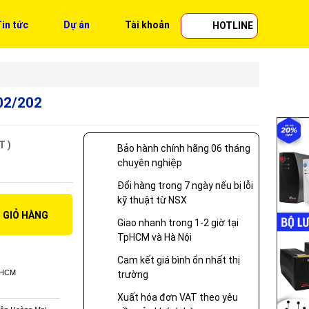
in tức
Dự án
Tài khoản
HOTLINE
02/202
T )
Bảo hành chính hãng 06 tháng
chuyên nghiệp
Đổi hàng trong 7 ngày nếu bị lỗi
kỹ thuật từ NSX
 GIỎ HÀNG
Giao nhanh trong 1-2 giờ tại
TpHCM và Hà Nội
Cam kết giá bình ổn nhất thị
P.HCM
trường
Xuất hóa đơn VAT theo yêu