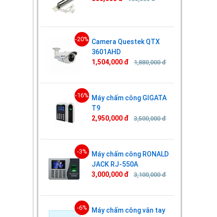
-20%
Camera Questek QTX
3601AHD
1,504,000 đ
1,880,000 đ
-16%
Máy chấm công GIGATA
T9
2,950,000 đ
3,500,000 đ
-3%
Máy chấm công RONALD
JACK RJ-550A
3,000,000 đ
3,100,000 đ
-6%
Máy chấm công vân tay