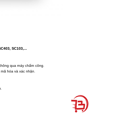
C403, SC103,...
a thông qua máy chấm công.
 mã hóa và xác nhận.
u.