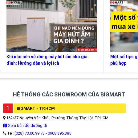
Khi nào nên sử dụng máy hút ẩm cho gia
Một số tips g
đình: Hướng dẫn và lợi ích
phù hợp
HỆ THỐNG CÁC SHOWROOM CỦA BIGMART
1
BIGMART - TP.HCM
162/37 Nguyễn Văn Khối, Phường Thông Tây Hội, TP.HCM
Xem bản đồ đường đi
Tel:
(028) 73.00.99.73
-
0908.395.385