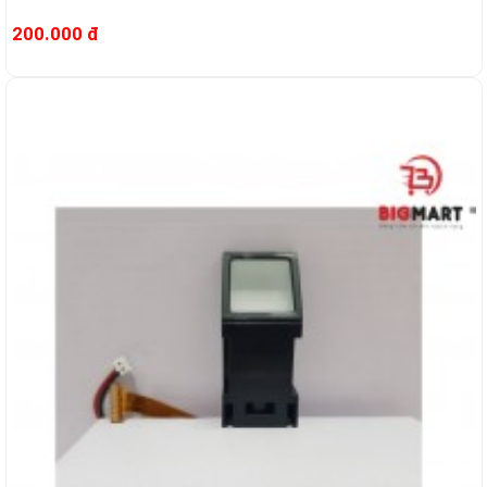
200.000 đ
--10%