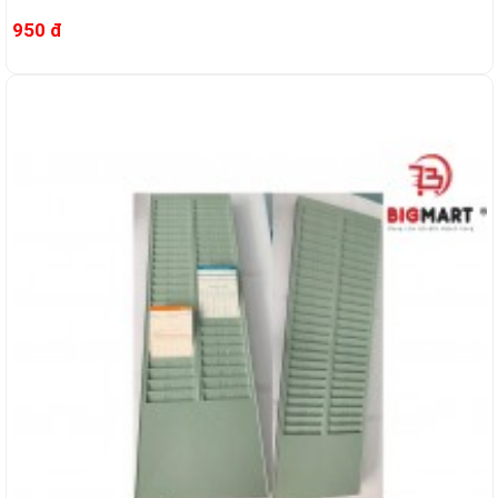
950 đ