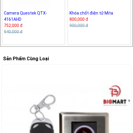
Camera Questek QTX-
Khóa chốt điện tử Mita
4161AHD
800,000 đ
752,000 đ
900,000 đ
940,000 đ
Sản Phẩm Cùng Loại
-6%