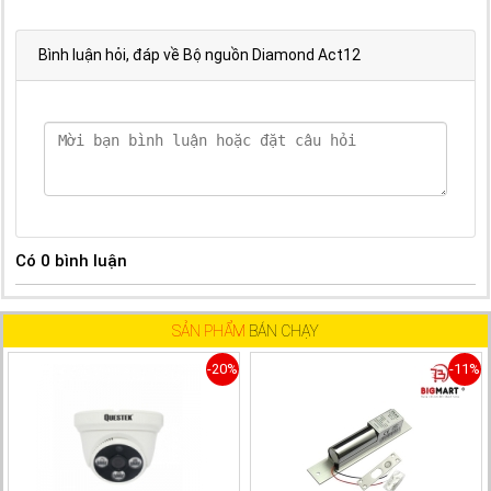
Bình luận hỏi, đáp về Bộ nguồn Diamond Act12
Có
0
bình luận
SẢN PHẨM
BÁN CHẠY
-20%
-11%