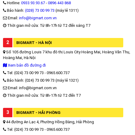
Hotline:
0933.93.93.67
-
0896 443 868
Bảo hành:
(028) 73 00 99 73
(máy lẻ 1311)
Email:
info@bigmart.com.vn
Thời gian mở cửa: Từ 8h-17h từ T2 đến sáng T7
2
BIGMART - HÀ NỘI
Số 105 đường Louis 7 khu đô thị Louis City Hoàng Mai, Hoàng Văn Thụ,
Hoàng Mai, Hà Nội
Xem bản đồ đường đi
Tel: (024) 73 00 99 73 - 0965.600.737
Bảo hành: (024) 73 00 99 73 (máy lẻ 1321)
Email: info@bigmart.com.vn
Thời gian mở cửa: Từ 8h-17h từ T2 đến T7
3
BIGMART - HẢI PHÒNG
44 đường An Lạc 4, Phường Hồng Bàng, Hải Phòng
Tel: (024) 73 00 99 73 - 0965.600.737